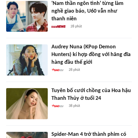
'Nam thần ngôn tình' từng làm
nghề giao báo, U60 vẫn như
thanh niên
28 phút
Audrey Nuna (KPop Demon
Hunters) kí hợp đồng với hãng đĩa
hàng đầu thế giới
28 phút
Tuyên bố cưới chồng của Hoa hậu
Thanh Thủy ở tuổi 24
38 phút
Spider-Man 4 trở thành phim có