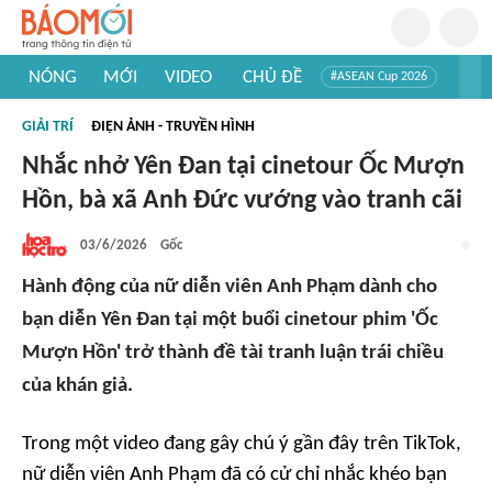
NÓNG
MỚI
VIDEO
CHỦ ĐỀ
#ASEAN Cup 2026
#Trí tuệ nhân tạo
#Mỹ - Iran
#Khám phá Việt Nam
GIẢI TRÍ
ĐIỆN ẢNH - TRUYỀN HÌNH
#Khám phá thế giới
Nhắc nhở Yên Đan tại cinetour Ốc Mượn
Hồn, bà xã Anh Đức vướng vào tranh cãi
03/6/2026
Gốc
Hành động của nữ diễn viên Anh Phạm dành cho
bạn diễn Yên Đan tại một buổi cinetour phim 'Ốc
Mượn Hồn' trở thành đề tài tranh luận trái chiều
của khán giả.
Trong một video đang gây chú ý gần đây trên TikTok,
nữ diễn viên Anh Phạm đã có cử chỉ nhắc khéo bạn