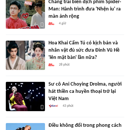
Chàng trai biên dịch phim Spider-
Man: Hành trình đưa 'Nhện iu' ra
màn ảnh rộng
4 giờ
Hoa Khai Cẩm Tú có kịch bản và
nhân vật đủ sức đưa Đinh Vũ Hề
'lên mặt bàn' lần nữa?
28 phút
Sư cô Ani Choying Drolma, người
hát thiền ca huyền thoại trở lại
Việt Nam
43 phút
Điều không đổi trong phong cách