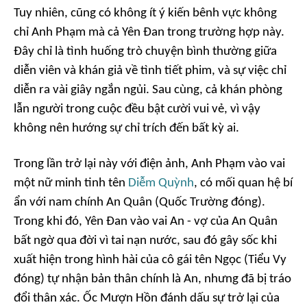
Tuy nhiên, cũng có không ít ý kiến bênh vực không
chỉ Anh Phạm mà cả Yên Đan trong trường hợp này.
Đây chỉ là tình huống trò chuyện bình thường giữa
diễn viên và khán giả về tình tiết phim, và sự việc chỉ
diễn ra vài giây ngắn ngủi. Sau cùng, cả khán phòng
lẫn người trong cuộc đều bật cười vui vẻ, vì vậy
không nên hướng sự chỉ trích đến bất kỳ ai.
Trong lần trở lại này với điện ảnh, Anh Phạm vào vai
một nữ minh tinh tên
Diễm Quỳnh
, có mối quan hệ bí
ẩn với nam chính An Quân (Quốc Trường đóng).
Trong khi đó, Yên Đan vào vai An - vợ của An Quân
bất ngờ qua đời vì tai nạn nước, sau đó gây sốc khi
xuất hiện trong hình hài của cô gái tên Ngọc (Tiểu Vy
đóng) tự nhận bản thân chính là An, nhưng đã bị tráo
đổi thân xác.
Ốc Mượn Hồn
đánh dấu sự trở lại của