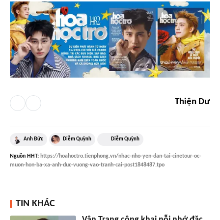
Thiện Dư
Anh Đức
Diễm Quỳnh
Diễm Quỳnh
Nguồn
HHT
:
https://hoahoctro.tienphong.vn/nhac-nho-yen-dan-tai-cinetour-oc-
muon-hon-ba-xa-anh-duc-vuong-vao-tranh-cai-post1848487.tpo
TIN KHÁC
Vân Trang công khai nỗi nhớ đặc