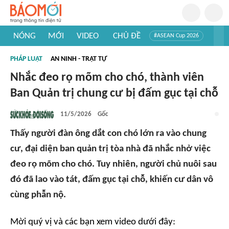
NÓNG
MỚI
VIDEO
CHỦ ĐỀ
#ASEAN Cup 2026
#Trí tuệ nhân tạo
#Mỹ - Iran
#Khám phá Việt Nam
PHÁP LUẬT
AN NINH - TRẬT TỰ
#Khám phá thế giới
Nhắc đeo rọ mõm cho chó, thành viên
Ban Quản trị chung cư bị đấm gục tại chỗ
11/5/2026
Gốc
Thấy người đàn ông dắt con chó lớn ra vào chung
cư, đại diện ban quản trị tòa nhà đã nhắc nhở việc
đeo rọ mõm cho chó. Tuy nhiên, người chủ nuôi sau
đó đã lao vào tát, đấm gục tại chỗ, khiến cư dân vô
cùng phẫn nộ.
Mời quý vị và các bạn xem video dưới đây: