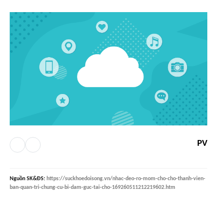
PV
Nguồn
SK&ĐS
:
https://suckhoedoisong.vn/nhac-deo-ro-mom-cho-cho-thanh-vien-
ban-quan-tri-chung-cu-bi-dam-guc-tai-cho-169260511212219602.htm