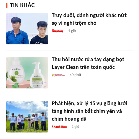
TIN KHÁC
Truy đuổi, đánh người khác nứt
sọ vì nghi trộm chó
4 giờ
Thu hồi nước rửa tay dạng bọt
Layer Clean trên toàn quốc
40 phút
Phát hiện, xử lý 15 vụ giăng lưới
tàng hình săn bắt chim yến và
chim hoang dã
1 giờ