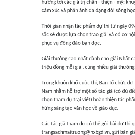
hướng tới các giá trị chân - thiện - mỹ; khu
cảm xúc và phản ánh đa dạng đời sống họ
Thời gian nhận tác phẩm dự thi từ ngày 0
sắc sẽ được lựa chọn trao giải và có cơ hộ
phục vụ đông đảo bạn đọc.
Giải thưởng cao nhất dành cho giải Nhất các
triệu đồng mỗi giải, cùng nhiều giải thưởng
Trong khuôn khổ cuộc thi, Ban Tổ chức dự k
Nam nhằm hỗ trợ một số tác giả (có đủ đi
chọn tham dự trại viết) hoàn thiện tác phẩ
hứng sáng tạo văn học về giáo dục.
Các tác giả tham dự có thể gửi bài dự thi 
trangsachmaitruong@nxbgd.vn, gửi bản giấ