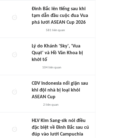
Đình Bắc lên tiếng sau khi
tạm dẫn đầu cuộc đua Vua
phá lưới ASEAN Cup 2026
581
liên quan
Lý do Khánh 'Sky', 'Vua
Quạt' và Hồ Văn Khoa bị
khởi tố
104
liên quan
CĐV Indonesia nổi giận sau
khi đội nhà bị loại khỏi
ASEAN Cup
2
liên quan
HLV Kim Sang-sik nói điều
đặc biệt về Đình Bắc sau cú
đúp vào lưới Campuchia