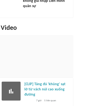
không gia nhập Liên minh
quân sự
Video
[CLIP] Tảng đá 'khủng' sạt
lở từ vách núi cao xuống
đường
7 giờ
5
liên quan