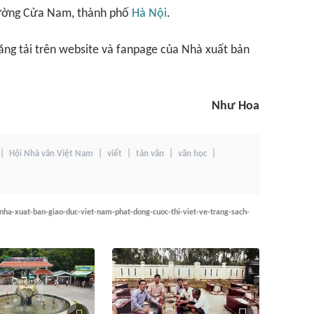
hường Cửa Nam, thành phố
Hà Nội
.
 đăng tải trên website và fanpage của Nhà xuất bản
Như Hoa
Hội Nhà văn Việt Nam
viết
tản văn
văn học
ha-xuat-ban-giao-duc-viet-nam-phat-dong-cuoc-thi-viet-ve-trang-sach-