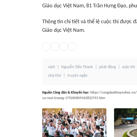
Giáo dục Việt Nam, 81 Trần Hưng Đạo, p
Thông tin chi tiết và thể lệ cuộc thi được
Giáo dục Việt Nam.
sách
Nguyễn Tiến Thanh
phát động
cuộc thi
nhà thơ
truyện ngắn
Nguồn
Công dân & Khuyến học
:
https://congdankhuyenhoc.vn/n
va-mai-truong-179260609162832791.htm