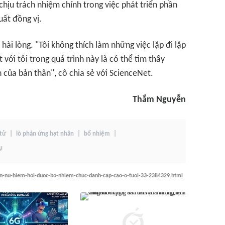
hịu trách nhiệm chính trong việc phát triển phần
uất đồng vị.
hài lòng. "Tôi không thích làm những việc lặp đi lặp
 với tôi trong quá trình này là có thể tìm thấy
 của bản thân", cô chia sẻ với
ScienceNet
.
Thắm Nguyễn
tử
lò phản ứng hạt nhân
bổ nhiệm
ụ
an-nu-hiem-hoi-duoc-bo-nhiem-chuc-danh-cap-cao-o-tuoi-33-2384329.html