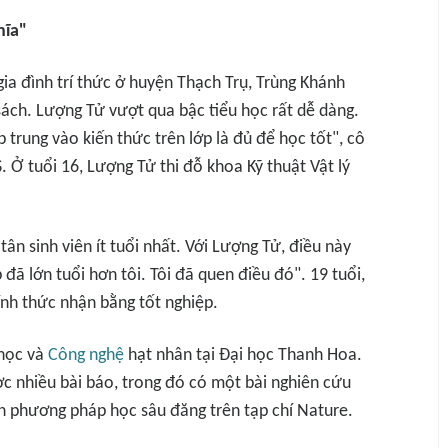
hĩa"
a đình trí thức ở huyện Thạch Trụ, Trùng Khánh
 sách. Lượng Tử vượt qua bậc tiểu học rất dễ dàng.
p trung vào kiến thức trên lớp là đủ để học tốt", cô
 Ở tuổi 16, Lượng Tử thi đỗ khoa Kỹ thuật Vật lý
ân sinh viên ít tuổi nhất. Với Lượng Tử, điều này
 đã lớn tuổi hơn tôi. Tôi đã quen điều đó". 19 tuổi,
ính thức nhận bằng tốt nghiệp.
 học và
Công nghệ
hạt nhân tại Đại học Thanh Hoa.
ược nhiều bài báo, trong đó có một bài nghiên cứu
rên phương pháp học sâu đăng trên tạp chí
Nature
.