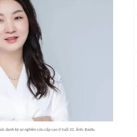
c danh kỹ sư nghiên cứu cấp cao ở tuổi 33. Ảnh: Baidu