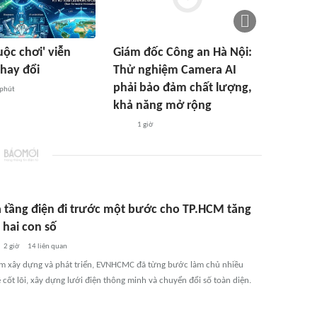
uộc chơi' viễn
Giám đốc Công an Hà Nội:
thay đổi
Thử nghiệm Camera AI
phải bảo đảm chất lượng,
 phút
khả năng mở rộng
1 giờ
 tầng điện đi trước một bước cho TP.HCM tăng
 hai con số
2 giờ
14
liên quan
m xây dựng và phát triển, EVNHCMC đã từng bước làm chủ nhiều
cốt lõi, xây dựng lưới điện thông minh và chuyển đổi số toàn diện.