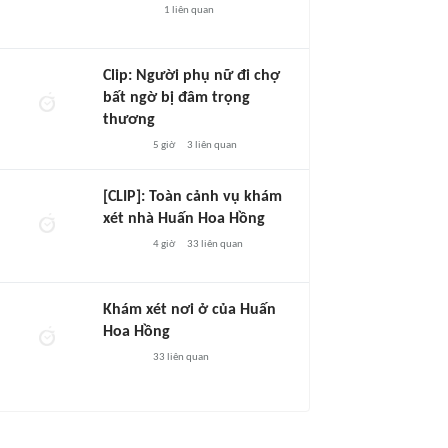
1
liên quan
Clip: Người phụ nữ đi chợ
bất ngờ bị đâm trọng
thương
5 giờ
3
liên quan
[CLIP]: Toàn cảnh vụ khám
xét nhà Huấn Hoa Hồng
4 giờ
33
liên quan
Khám xét nơi ở của Huấn
Hoa Hồng
33
liên quan