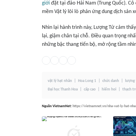
giới
đặt tại đảo Hải Nam (Trung Quốc). Cô c
mềm Vật lý lõi lò phản ứng dung dịch sản x
Nhìn lại hành trình này, Lượng Tử cảm thấy 
lại, giậm chân tại chỗ. Điều quan trọng nhất
những bậc thang tiến bộ, mở rộng tầm nhìn
vật lý hạt nhân
Hoa Long 1
chức danh
lượng 
Đại học Thanh Hoa
cấp cao
hiếm hoi
thạch tr
Nguồn
VietnamNet
:
https://vietnamnet.vn/nha-vat-ly-hat-nh