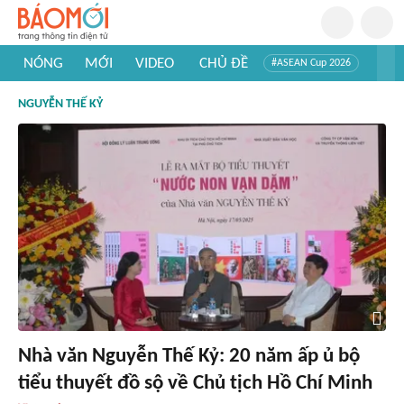
NÓNG
MỚI
VIDEO
CHỦ ĐỀ
#ASEAN Cup 2026
#Trí tuệ nhân tạo
#Mỹ - Iran
#Khám phá Việt Nam
NGUYỄN THẾ KỶ
#Khám phá thế giới
Nhà văn Nguyễn Thế Kỷ: 20 năm ấp ủ bộ
tiểu thuyết đồ sộ về Chủ tịch Hồ Chí Minh