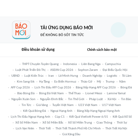
TẢI ỨNG DỤNG BÁO MỚI
ĐỂ KHÔNG BỎ SÓT TIN TỨC
Điều khoản sử dụng
Chính sách bảo mật
THPT Chuyên Tuyên Quang
Indonesia
Liên Bang Nga
Campuchia
Luật Phát Triển Đô Thị
ASEAN Cup 2026
Sophon Zaram
Đại Biểu Quốc Hội
UBND
Luật Kiến Trúc
Iran
Lê Minh Hưng
Doanh Nghiệp
Logistic
Tô Lâm
Kim Sang-Sik
Hạ Tầng
Eo Biển Hormuz
Tháo Gỡ
Mỹ
Trump
Năm
AFF Cup 2026
Lịch Thi Đấu AFF Cup 2026
Bảng Xếp Hạng AFF Cup 2026
Bóng Đá
Báo Bóng Đá
Bóng Đá Việt Nam
Thể Thao
Lionel Messi
Lamine Yamal
Nguyễn Xuân Son
Nguyễn Đình Bắc
Tin Thế Giới
Pháp Luật
Xã Hội
Tin Bão
Tin Tức
Giá Vàng
Tuyển Việt Nam
U23 Việt Nam
U17 Việt Nam
Kết Quả Bóng Đá
Ngoại Hạng Anh
Bảng Xếp Hạng Ngoại Hạng Anh
Lịch Thi Đấu Ngoại Hạng Anh
Cúp C1
Kết Quả Vietlott Power 6/55
Kết Quả Xổ Số
Xổ Số Miền Nam
Xổ Số Miền Bắc
Xổ Số Miền Trung
Giao Thông
Thời Sự
Lịch Vạn Niên
Thời Tiết
Thời Tiết Thành Phố Hồ Chí Minh
Thời Tiết Hà Nội
Giá Xăng Dầu