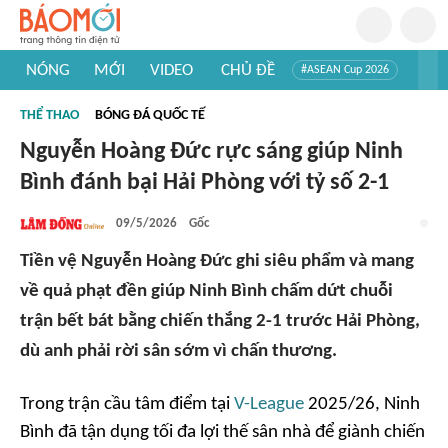
NÓNG
MỚI
VIDEO
CHỦ ĐỀ
#ASEAN Cup 2026
#Trí tuệ nhân tạo
#Mỹ - Iran
#Khám phá Việt Nam
THỂ THAO
BÓNG ĐÁ QUỐC TẾ
#Khám phá thế giới
Nguyễn Hoàng Đức rực sáng giúp Ninh
Bình đánh bại Hải Phòng với tỷ số 2-1
09/5/2026
Gốc
Tiền vệ Nguyễn Hoàng Đức ghi siêu phẩm và mang
về quả phạt đền giúp Ninh Bình chấm dứt chuỗi
trận bết bát bằng chiến thắng 2-1 trước Hải Phòng,
dù anh phải rời sân sớm vì chấn thương.
Trong trận cầu tâm điểm tại
V-League
2025/26, Ninh
Bình đã tận dụng tối đa lợi thế sân nhà để giành chiến