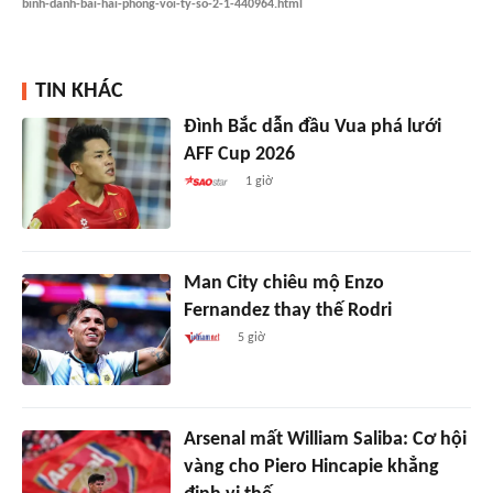
binh-danh-bai-hai-phong-voi-ty-so-2-1-440964.html
TIN KHÁC
Đình Bắc dẫn đầu Vua phá lưới
AFF Cup 2026
1 giờ
Man City chiêu mộ Enzo
Fernandez thay thế Rodri
5 giờ
Arsenal mất William Saliba: Cơ hội
vàng cho Piero Hincapie khẳng