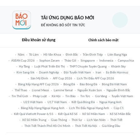
TẢI ỨNG DỤNG BÁO MỚI
ĐỂ KHÔNG BỎ SÓT TIN TỨC
Điều khoản sử dụng
Chính sách bảo mật
Năm
Tô Lâm
Hồ Văn Khoa
Đình Bắc
Trần Đình Tiệp
Liên Bang Nga
ASEAN Cup 2026
Sophon Zaram
Tháo Gỡ
Singapore
Indonesia
Campuchia
Hạ Tầng
Luật Phát Triển Đô Thị
THPT Chuyên Tuyên Quang
Khánh Sky
Kim Sang-Sik
Doanh Nghiệp
Đội Tuyển Việt Nam
Iran
Eo Biển Hormuz
Sân Mỹ Đình
AFF Cup 2026
Lịch Thi Đấu AFF Cup 2026
Bảng Xếp Hạng AFF Cup 2026
Bóng Đá
Báo Bóng Đá
Bóng Đá Việt Nam
Thể Thao
Lionel Messi
Lamine Yamal
Nguyễn Xuân Son
Nguyễn Đình Bắc
Tin Thế Giới
Pháp Luật
Xã Hội
Tin Bão
Tin Tức
Giá Vàng
Tuyển Việt Nam
U23 Việt Nam
U17 Việt Nam
Kết Quả Bóng Đá
Ngoại Hạng Anh
Bảng Xếp Hạng Ngoại Hạng Anh
Lịch Thi Đấu Ngoại Hạng Anh
Cúp C1
Kết Quả Vietlott Power 6/55
Kết Quả Xổ Số
Xổ Số Miền Nam
Xổ Số Miền Bắc
Xổ Số Miền Trung
Giao Thông
Thời Sự
Lịch Vạn Niên
Thời Tiết
Thời Tiết Thành Phố Hồ Chí Minh
Thời Tiết Hà Nội
Giá Xăng Dầu