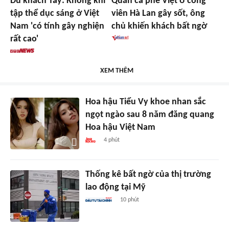
Du khách Tây: Không khí
Quán cà phê Việt ở công
tập thể dục sáng ở Việt
viên Hà Lan gây sốt, ông
Nam 'có tính gây nghiện
chủ khiến khách bất ngờ
rất cao'
XEM THÊM
Hoa hậu Tiểu Vy khoe nhan sắc
ngọt ngào sau 8 năm đăng quang
Hoa hậu Việt Nam
4 phút
Thống kê bất ngờ của thị trường
lao động tại Mỹ
10 phút