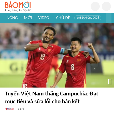
NÓNG
MỚI
VIDEO
CHỦ ĐỀ
#ASEAN Cup 2026
#Trí tuệ nhân tạo
#Mỹ - Iran
#Khám phá Việt Nam
#Khám phá thế giới
Tuyển Việt Nam thắng Campuchia: Đạt
mục tiêu và sửa lỗi cho bán kết
3 giờ