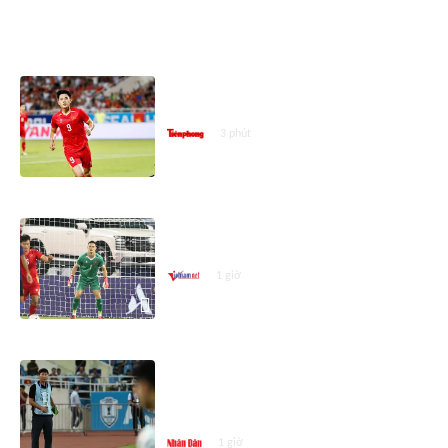
ASEAN CUP 2026
'Mặt sân cỏ đẹp quá' và màn ăn
mừng đặc biệt của Đình Bắc
3 phút
Tuyển Việt Nam lần đầu bị thủng
lưới, Patrik Lê Giang nói gì?
1 giờ
HLV Kim Sang Sik: Đình Bắc đã
vượt qua áp lực và có màn trình
diễn xuất sắc
1 giờ