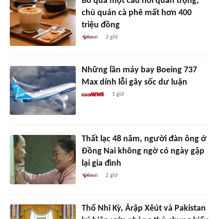
Bỏ qua một câu hỏi quan trọng,
chủ quán cà phê mất hơn 400
triệu đồng
2 giờ
Những lần máy bay Boeing 737
Max dính lỗi gây sốc dư luận
1 giờ
Thất lạc 48 năm, người đàn ông ở
Đồng Nai không ngờ có ngày gặp
lại gia đình
2 giờ
Thổ Nhĩ Kỳ, Ảrập Xêút và Pakistan