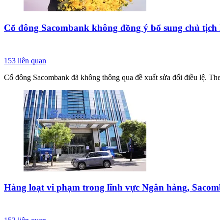
Cổ đông Sacombank không đồng ý bổ sung chủ tịch l
153
liên quan
Cổ đông Sacombank đã không thông qua đề xuất sửa đổi điều lệ. The
Hàng loạt vi phạm trong lĩnh vực Ngân hàng, Sacomb