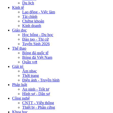
Du lịch
Kinh tế
Lao động - Việc làm
Tài chính
Chứng khoán
Kinh doanh
Giáo dục
Học bổng - Du học
Đào tạo - Thi cử
Tuyển Sinh 2026
Thể thao
Bóng đá quốc tế
Bóng đá Việt Nam
Quần vợt
Giải trí
Âm nhạc
Thời trang
Điện ảnh - Truyền hình
Pháp luật
An ninh - Trật tự
Hình sự - Dân sự
Công nghệ
CNTT - Viễn thông
Thiết bị - Phần cứng
Khoa học