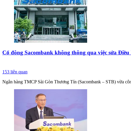
Cổ đông Sacombank không thông qua việc sửa Điều lệ
153
liên quan
Ngân hàng TMCP Sài Gòn Thương Tín (Sacombank – STB) vừa công bố