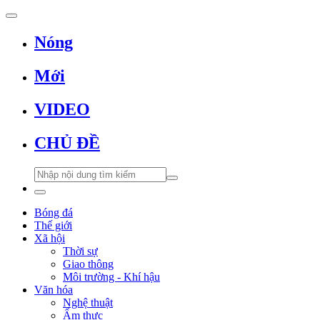
Nóng
Mới
VIDEO
CHỦ ĐỀ
Bóng đá
Thế giới
Xã hội
Thời sự
Giao thông
Môi trường - Khí hậu
Văn hóa
Nghệ thuật
Ẩm thực