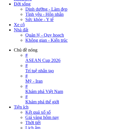
Đời sống
Dinh dưỡng - Làm đẹp
Tình yêu - Hôn nhân
Sức khỏe - Y tế
Xe cộ
Nhà đất
Quản lý - Quy hoạch
Không gian - Kiến trúc
Chủ đề nóng
#
ASEAN Cup 2026
#
Trí tuệ nhân tạo
#
Mỹ - Iran
#
Khám phá Việt Nam
#
Khám phá thế giới
Tiện ích
Kết quả xổ số
Giá vàng hôm nay
Thời tiết
Lịch âm