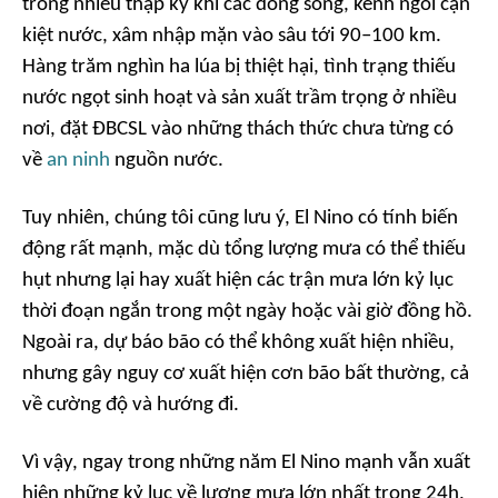
trong nhiều thập kỷ khi các dòng sông, kênh ngòi cạn
kiệt nước, xâm nhập mặn vào sâu tới 90–100 km.
Hàng trăm nghìn ha lúa bị thiệt hại, tình trạng thiếu
nước ngọt sinh hoạt và sản xuất trầm trọng ở nhiều
nơi, đặt ĐBCSL vào những thách thức chưa từng có
về
an ninh
nguồn nước.
Tuy nhiên, chúng tôi cũng lưu ý, El Nino có tính biến
động rất mạnh, mặc dù tổng lượng mưa có thể thiếu
hụt nhưng lại hay xuất hiện các trận mưa lớn kỷ lục
thời đoạn ngắn trong một ngày hoặc vài giờ đồng hồ.
Ngoài ra, dự báo bão có thể không xuất hiện nhiều,
nhưng gây nguy cơ xuất hiện cơn bão bất thường, cả
về cường độ và hướng đi.
Vì vậy, ngay trong những năm El Nino mạnh vẫn xuất
hiện những kỷ lục về lượng mưa lớn nhất trong 24h,