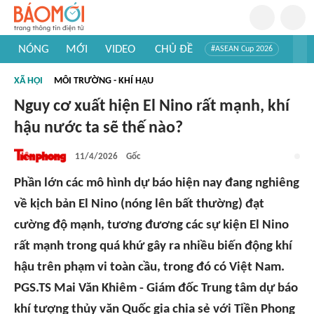
NÓNG
MỚI
VIDEO
CHỦ ĐỀ
#ASEAN Cup 2026
#Tuyển sinh đại học 2026
#Trí tuệ nhân tạo
#Mỹ - Iran
XÃ HỘI
MÔI TRƯỜNG - KHÍ HẬU
#Khám phá Việt Nam
#Khám phá thế giới
Nguy cơ xuất hiện El Nino rất mạnh, khí
hậu nước ta sẽ thế nào?
11/4/2026
Gốc
Phần lớn các mô hình dự báo hiện nay đang nghiêng
về kịch bản El Nino (nóng lên bất thường) đạt
cường độ mạnh, tương đương các sự kiện El Nino
rất mạnh trong quá khứ gây ra nhiều biến động khí
hậu trên phạm vi toàn cầu, trong đó có Việt Nam.
PGS.TS Mai Văn Khiêm - Giám đốc Trung tâm dự báo
khí tượng thủy văn Quốc gia chia sẻ với Tiền Phong