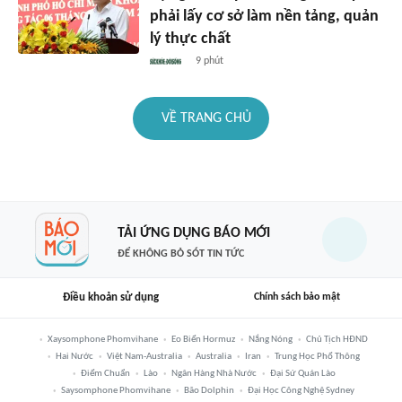
phải lấy cơ sở làm nền tảng, quản
lý thực chất
9 phút
VỀ TRANG CHỦ
TẢI ỨNG DỤNG BÁO MỚI
ĐỂ KHÔNG BỎ SÓT TIN TỨC
Điều khoản sử dụng
Chính sách bảo mật
Xaysomphone Phomvihane
Eo Biển Hormuz
Nắng Nóng
Chủ Tịch HĐND
Hai Nước
Việt Nam-Australia
Australia
Iran
Trung Học Phổ Thông
Điểm Chuẩn
Lào
Ngân Hàng Nhà Nước
Đại Sứ Quán Lào
Saysomphone Phomvihane
Bão Dolphin
Đại Học Công Nghệ Sydney