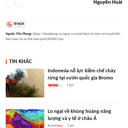
Nguyễn Hoài
TP.HCM
Nguồn
Tiền Phong
:
https://tienphong.vn/nguy-co-xuat-hien-el-nino-rat-manh-khi-
hau-nuoc-ta-se-the-nao-post1834841.tpo
TIN KHÁC
Indonesia nỗ lực kiềm chế cháy
rừng tại vườn quốc gia Bromo
3 giờ
Lo ngại về khủng hoảng năng
lượng và y tế ở châu Á
2 giờ