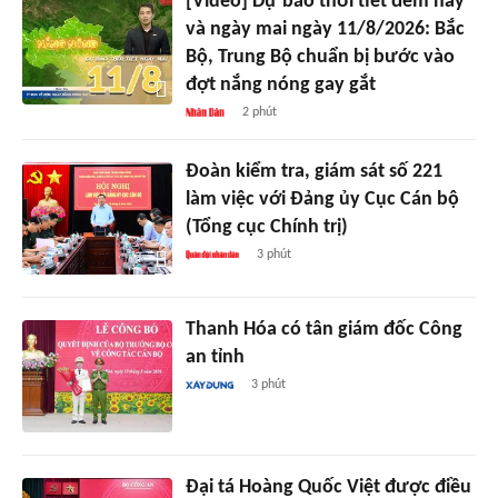
[Video] Dự báo thời tiết đêm nay
và ngày mai ngày 11/8/2026: Bắc
Bộ, Trung Bộ chuẩn bị bước vào
đợt nắng nóng gay gắt
2 phút
Đoàn kiểm tra, giám sát số 221
làm việc với Đảng ủy Cục Cán bộ
(Tổng cục Chính trị)
3 phút
Thanh Hóa có tân giám đốc Công
an tỉnh
3 phút
Đại tá Hoàng Quốc Việt được điều