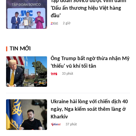
Tập đoàn Sovico được vinh danh
'Dấu ấn thương hiệu Việt hàng
đầu'
2 giờ
TIN MỚI
Ông Trump bất ngờ thừa nhận Mỹ
'thiếu' vũ khí tối tân
33 phút
Ukraine hài lòng với chiến dịch 40
ngày, Nga kiểm soát thêm làng ở
Kharkiv
37 phút