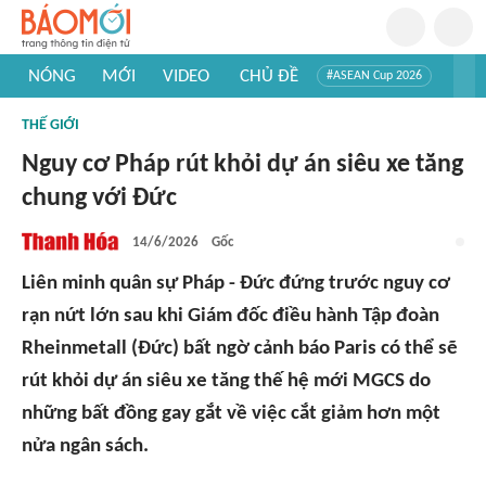
NÓNG
MỚI
VIDEO
CHỦ ĐỀ
#ASEAN Cup 2026
#Trí tuệ nhân tạo
#Mỹ - Iran
#Khám phá Việt Nam
THẾ GIỚI
#Khám phá thế giới
Nguy cơ Pháp rút khỏi dự án siêu xe tăng
chung với Đức
14/6/2026
Gốc
Liên minh quân sự Pháp - Đức đứng trước nguy cơ
rạn nứt lớn sau khi Giám đốc điều hành Tập đoàn
Rheinmetall (Đức) bất ngờ cảnh báo Paris có thể sẽ
rút khỏi dự án siêu xe tăng thế hệ mới MGCS do
những bất đồng gay gắt về việc cắt giảm hơn một
nửa ngân sách.