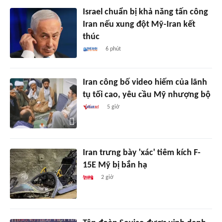
Israel chuẩn bị khả năng tấn công
Iran nếu xung đột Mỹ-Iran kết
thúc
6 phút
Iran công bố video hiếm của lãnh
tụ tối cao, yêu cầu Mỹ nhượng bộ
5 giờ
Iran trưng bày 'xác' tiêm kích F-
15E Mỹ bị bắn hạ
2 giờ