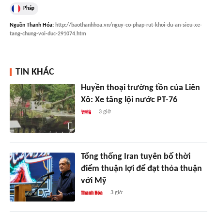
Pháp
Nguồn
Thanh Hóa
:
http://baothanhhoa.vn/nguy-co-phap-rut-khoi-du-an-sieu-xe-
tang-chung-voi-duc-291074.htm
TIN KHÁC
Huyền thoại trường tồn của Liên
Xô: Xe tăng lội nước PT-76
3 giờ
Tổng thống Iran tuyên bố thời
điểm thuận lợi để đạt thỏa thuận
với Mỹ
3 giờ