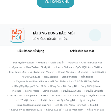
VỀ TRANG CHỦ
TẢI ỨNG DỤNG BÁO MỚI
ĐỂ KHÔNG BỎ SÓT TIN TỨC
Điều khoản sử dụng
Chính sách bảo mật
Đội Tuyển Việt Nam
Ukraine
Điểm Chuẩn
Malaysia
Chủ Tịch Quốc Hội
Myanmar
New Zealand Cindy Kiro
Iran
Tô Lâm
Quốc Hội Lào
Thái Lan
Trần Thanh Mẫn
Australia Sam Mostyn
Doanh Nghiệp
Mũi Nghê
Luật Dầu Khí
ASEAN Cup 2026
New Zealand
Liên Bang Nga
Nắng Nóng
Xaysomphone Phomvihane
AFF Cup 2026
Lịch Thi Đấu AFF Cup 2026
Bảng Xếp Hạng AFF Cup 2026
Bóng Đá
Báo Bóng Đá
Bóng Đá Việt Nam
Thể Thao
Lionel Messi
Lamine Yamal
Nguyễn Xuân Son
Nguyễn Đình Bắc
Tin Thế Giới
Pháp Luật
Xã Hội
Tin Bão
Tin Tức
Giá Vàng
Tuyển Việt Nam
U23 Việt Nam
U17 Việt Nam
Kết Quả Bóng Đá
Ngoại Hạng Anh
Bảng Xếp Hạng Ngoại Hạng Anh
Lịch Thi Đấu Ngoại Hạng Anh
Cúp C1
Kết Quả Vietlott Power 6/55
Kết Quả Xổ Số
Xổ Số Miền Nam
Xổ Số Miền Bắc