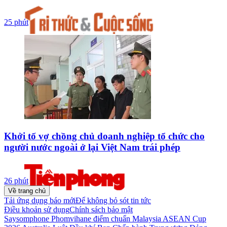
25 phút
Khởi tố vợ chồng chủ doanh nghiệp tổ chức cho
người nước ngoài ở lại Việt Nam trái phép
26 phút
Về trang chủ
Tải ứng dụng báo mới
Để không bỏ sót tin tức
Điều khoản sử dụng
Chính sách bảo mật
Saysomphone Phomvihane
điểm chuẩn
Malaysia
ASEAN Cup