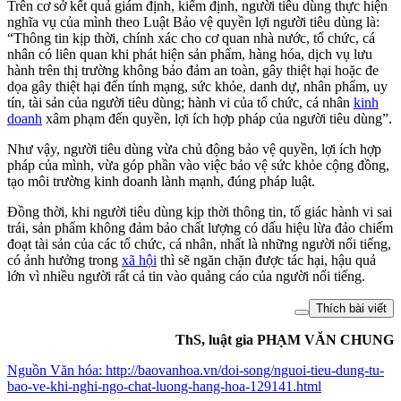
Trên cơ sở kết quả giám định, kiểm định, người tiêu dùng thực hiện
nghĩa vụ của mình theo Luật Bảo vệ quyền lợi người tiêu dùng là:
“Thông tin kịp thời, chính xác cho cơ quan nhà nước, tổ chức, cá
nhân có liên quan khi phát hiện sản phẩm, hàng hóa, dịch vụ lưu
hành trên thị trường không bảo đảm an toàn, gây thiệt hại hoặc đe
dọa gây thiệt hại đến tính mạng, sức khỏe, danh dự, nhân phẩm, uy
tín, tài sản của người tiêu dùng; hành vi của tổ chức, cá nhân
kinh
doanh
xâm phạm đến quyền, lợi ích hợp pháp của người tiêu dùng”.
Như vậy, người tiêu dùng vừa chủ động bảo vệ quyền, lợi ích hợp
pháp của mình, vừa góp phần vào việc bảo vệ sức khỏe cộng đồng,
tạo môi trường kinh doanh lành mạnh, đúng pháp luật.
Đồng thời, khi người tiêu dùng kịp thời thông tin, tố giác hành vi sai
trái, sản phẩm không đảm bảo chất lượng có dấu hiệu lừa đảo chiếm
đoạt tài sản của các tổ chức, cá nhân, nhất là những người nổi tiếng,
có ảnh hưởng trong
xã hội
thì sẽ ngăn chặn được tác hại, hậu quả
lớn vì nhiều người rất cả tin vào quảng cáo của người nổi tiếng.
Thích bài viết
ThS, luật gia PHẠM VĂN CHUNG
Nguồn
Văn hóa
:
http://baovanhoa.vn/doi-song/nguoi-tieu-dung-tu-
bao-ve-khi-nghi-ngo-chat-luong-hang-hoa-129141.html