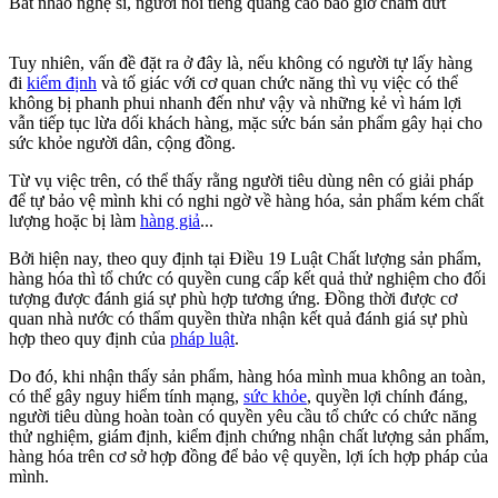
Bát nháo nghệ sĩ, người nổi tiếng quảng cáo bao giờ chấm dứt
Tuy nhiên, vấn đề đặt ra ở đây là, nếu không có người tự lấy hàng
đi
kiểm định
và tố giác với cơ quan chức năng thì vụ việc có thể
không bị phanh phui nhanh đến như vậy và những kẻ vì hám lợi
vẫn tiếp tục lừa dối khách hàng, mặc sức bán sản phẩm gây hại cho
sức khỏe người dân, cộng đồng.
Từ vụ việc trên, có thể thấy rằng người tiêu dùng nên có giải pháp
để tự bảo vệ mình khi có nghi ngờ về hàng hóa, sản phẩm kém chất
lượng hoặc bị làm
hàng giả
...
Bởi hiện nay, theo quy định tại Điều 19 Luật Chất lượng sản phẩm,
hàng hóa thì tổ chức có quyền cung cấp kết quả thử nghiệm cho đối
tượng được đánh giá sự phù hợp tương ứng. Đồng thời được cơ
quan nhà nước có thẩm quyền thừa nhận kết quả đánh giá sự phù
hợp theo quy định của
pháp luật
.
Do đó, khi nhận thấy sản phẩm, hàng hóa mình mua không an toàn,
có thể gây nguy hiểm tính mạng,
sức khỏe
, quyền lợi chính đáng,
người tiêu dùng hoàn toàn có quyền yêu cầu tổ chức có chức năng
thử nghiệm, giám định, kiểm định chứng nhận chất lượng sản phẩm,
hàng hóa trên cơ sở hợp đồng để bảo vệ quyền, lợi ích hợp pháp của
mình.