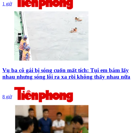
1 giờ
Vụ ba cô gái bị sóng cuốn mất tích: Tụi em bám lấy
nhau nhưng sóng lôi ra xa rồi không thấy nhau nữa
8 giờ