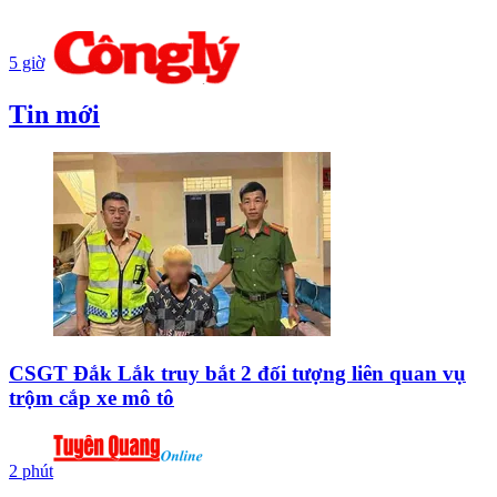
5 giờ
Tin mới
CSGT Đắk Lắk truy bắt 2 đối tượng liên quan vụ
trộm cắp xe mô tô
2 phút