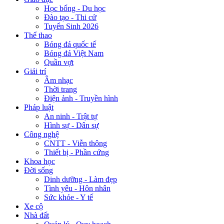
Học bổng - Du học
Đào tạo - Thi cử
Tuyển Sinh 2026
Thể thao
Bóng đá quốc tế
Bóng đá Việt Nam
Quần vợt
Giải trí
Âm nhạc
Thời trang
Điện ảnh - Truyền hình
Pháp luật
An ninh - Trật tự
Hình sự - Dân sự
Công nghệ
CNTT - Viễn thông
Thiết bị - Phần cứng
Khoa học
Đời sống
Dinh dưỡng - Làm đẹp
Tình yêu - Hôn nhân
Sức khỏe - Y tế
Xe cộ
Nhà đất