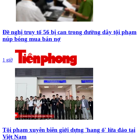
Đề nghị truy tố 56 bị can trong đường dây tội phạm
núp bóng mua bán nợ
1 giờ
Tội phạm xuyên biên giới dựng 'hang ổ' lừa đảo tại
Việt Nam