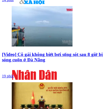
[Video] Cô gái không biết bơi sống sót sau 8 giờ bị
sóng cuốn ở Đà Nẵng
19 phút