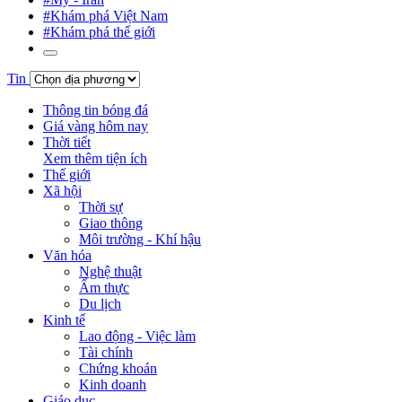
#Khám phá Việt Nam
#Khám phá thế giới
Tin
Thông tin bóng đá
Giá vàng hôm nay
Thời tiết
Xem thêm tiện ích
Thế giới
Xã hội
Thời sự
Giao thông
Môi trường - Khí hậu
Văn hóa
Nghệ thuật
Ẩm thực
Du lịch
Kinh tế
Lao động - Việc làm
Tài chính
Chứng khoán
Kinh doanh
Giáo dục