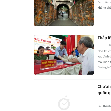
Có nhiều 
không phải
Thắp lê
1 g
Nhờ Chiến
xác định 
mỏi mòn t
đường trở 
Chương 
quốc q
Sau thành