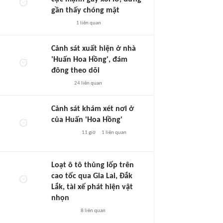
gần thấy chóng mặt
1
liên quan
Cảnh sát xuất hiện ở nhà
'Huấn Hoa Hồng', đám
đông theo dõi
24
liên quan
Cảnh sát khám xét nơi ở
của Huấn 'Hoa Hồng'
11 giờ
1
liên quan
Loạt ô tô thủng lốp trên
cao tốc qua Gia Lai, Đắk
Lắk, tài xế phát hiện vật
nhọn
8
liên quan