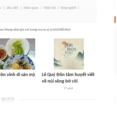
u
siêu việt
nhãn quan
thiên tài
lòng người
oc-khong-phai-gia-cat-luong-ma-la-ai-ar1022468.html
tôn vinh di sản mỳ
Lê Quý Đôn tâm huyết viết
về núi sông bờ cõi
27 phút