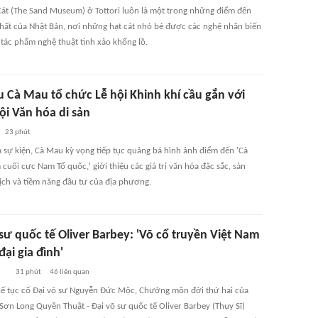
Cát (The Sand Museum) ở Tottori luôn là một trong những điểm đến
hất của Nhật Bản, nơi những hạt cát nhỏ bé được các nghệ nhân biến
 tác phẩm nghệ thuật tinh xảo khổng lồ.
u Cà Mau tổ chức Lễ hội Khinh khí cầu gắn với
ội Văn hóa di sản
23 phút
 sự kiện, Cà Mau kỳ vọng tiếp tục quảng bá hình ảnh điểm đến 'Cà
uối cực Nam Tổ quốc,' giới thiệu các giá trị văn hóa đặc sắc, sản
ịch và tiềm năng đầu tư của địa phương.
sư quốc tế Oliver Barbey: 'Võ cổ truyền Việt Nam
đại gia đình'
31 phút
46
liên quan
kế tục cố Đại võ sư Nguyễn Đức Mộc, Chưởng môn đời thứ hai của
Sơn Long Quyền Thuật - Đại võ sư quốc tế Oliver Barbey (Thụy Sĩ)