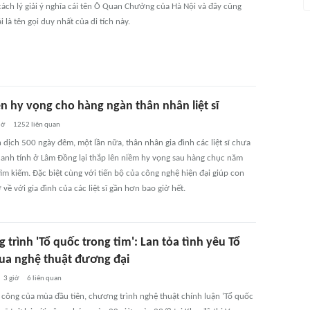
cách lý giải ý nghĩa cái tên Ô Quan Chưởng của Hà Nội và đây cũng
 là tên gọi duy nhất của di tích này.
n hy vọng cho hàng ngàn thân nhân liệt sĩ
iờ
1252
liên quan
 dịch 500 ngày đêm, một lần nữa, thân nhân gia đình các liệt sĩ chưa
danh tính ở Lâm Đồng lại thắp lên niềm hy vọng sau hàng chục năm
ìm kiếm. Đặc biệt cùng với tiến bộ của công nghệ hiện đại giúp con
về với gia đình của các liệt sĩ gần hơn bao giờ hết.
trình 'Tổ quốc trong tim': Lan tỏa tình yêu Tổ
ua nghệ thuật đương đại
3 giờ
6
liên quan
 công của mùa đầu tiên, chương trình nghệ thuật chính luận 'Tổ quốc