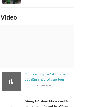
Video
Clip: Xe máy trượt ngã vì
vệt dầu chảy của xe ben
331
liên quan
Giếng tự phun khí và nước
cực mạnh gây xói lở, đứng