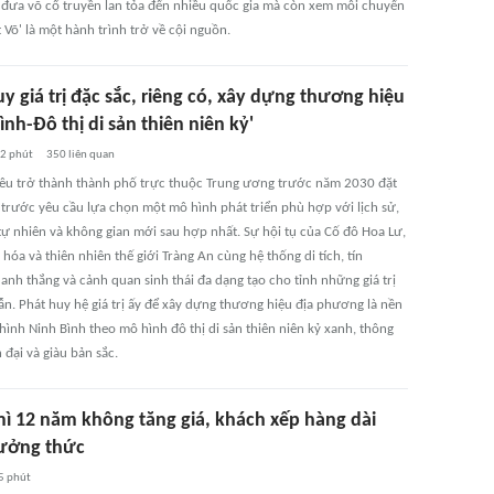
 đưa võ cổ truyền lan tỏa đến nhiều quốc gia mà còn xem mỗi chuyến
t Võ' là một hành trình trở về cội nguồn.
y giá trị đặc sắc, riêng có, xây dựng thương hiệu
ình-Đô thị di sản thiên niên kỷ'
2 phút
350
liên quan
iêu trở thành thành phố trực thuộc Trung ương trước năm 2030 đặt
 trước yêu cầu lựa chọn một mô hình phát triển phù hợp với lịch sử,
 tự nhiên và không gian mới sau hợp nhất. Sự hội tụ của Cố đô Hoa Lư,
 hóa và thiên nhiên thế giới Tràng An cùng hệ thống di tích, tín
anh thắng và cảnh quan sinh thái đa dạng tạo cho tỉnh những giá trị
ẫn. Phát huy hệ giá trị ấy để xây dựng thương hiệu địa phương là nền
hình Ninh Bình theo mô hình đô thị di sản thiên niên kỷ xanh, thông
 đại và giàu bản sắc.
ì 12 năm không tăng giá, khách xếp hàng dài
ưởng thức
5 phút