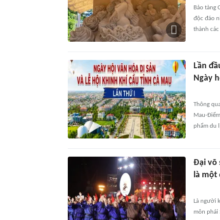
Bảo tàng 
độc đáo n
thành các
Lần đầ
Ngày h
Thông qua
Mau-Điểm c
phẩm du l
Đại võ 
là một 
Là người 
môn phái 