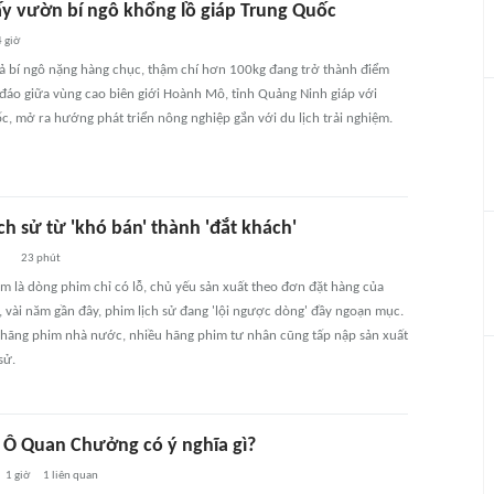
ấy vườn bí ngô khổng lồ giáp Trung Quốc
 giờ
 bí ngô nặng hàng chục, thậm chí hơn 100kg đang trở thành điểm
đáo giữa vùng cao biên giới Hoành Mô, tỉnh Quảng Ninh giáp với
c, mở ra hướng phát triển nông nghiệp gắn với du lịch trải nghiệm.
ch sử từ 'khó bán' thành 'đắt khách'
23 phút
em là dòng phim chỉ có lỗ, chủ yếu sản xuất theo đơn đặt hàng của
 vài năm gần đây, phim lịch sử đang 'lội ngược dòng' đầy ngoạn mục.
 hãng phim nhà nước, nhiều hãng phim tư nhân cũng tấp nập sản xuất
sử.
i Ô Quan Chưởng có ý nghĩa gì?
1 giờ
1
liên quan