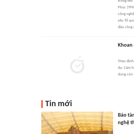
trong tim'
Phúc (TPH
công nghệ 
yêu Tổ qu
đảo công c
Khoan
Theo định 
dụ: Cảm h
dung còn c
Tin mới
Bảo tàn
nghệ t