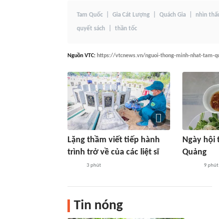
Tam Quốc
Gia Cát Lượng
Quách Gia
nhìn thấ
quyết sách
thần tốc
Nguồn
VTC
:
https://vtcnews.vn/nguoi-thong-minh-nhat-tam-qu
Lặng thầm viết tiếp hành
Ngày hội 
trình trở về của các liệt sĩ
Quảng
3 phút
9 phút
Tin nóng