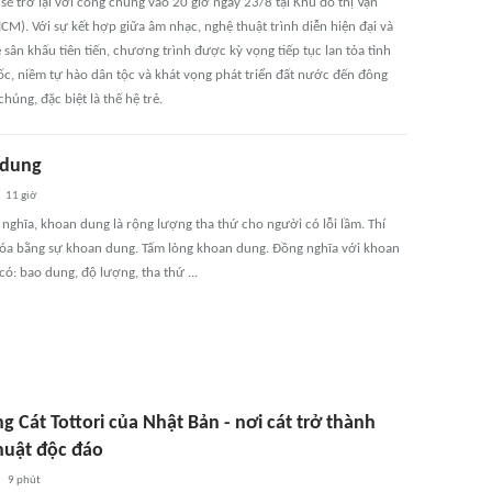
 sẽ trở lại với công chúng vào 20 giờ ngày 23/8 tại Khu đô thị Vạn
CM). Với sự kết hợp giữa âm nhạc, nghệ thuật trình diễn hiện đại và
sân khấu tiên tiến, chương trình được kỳ vọng tiếp tục lan tỏa tình
ốc, niềm tự hào dân tộc và khát vọng phát triển đất nước đến đông
húng, đặc biệt là thế hệ trẻ.
 dung
11 giờ
nghĩa, khoan dung là rộng lượng tha thứ cho người có lỗi lầm. Thí
óa bằng sự khoan dung. Tấm lòng khoan dung. Đồng nghĩa với khoan
ó: bao dung, độ lượng, tha thứ ...
g Cát Tottori của Nhật Bản - nơi cát trở thành
huật độc đáo
9 phút