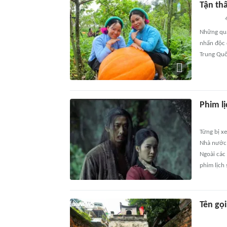
Tận th
4
Những quả
nhấn độc 
Trung Quố
Phim lị
Từng bị x
Nhà nước,
Ngoài các
phim lịch 
Tên gọ