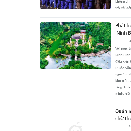
không chỉ
trở về 'đấ
Phát hu
'Ninh B
3
Với mục t
Ninh Bình
điều kiện
Di sản văn
ngưỡng, d
khó trộn l
tảng định 
minh, hiện
Quán m
chờ th
3