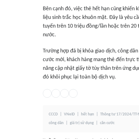
Bên cạnh đó, việc thẻ hết hạn cũng khiến 
liệu sinh trắc học khuôn mặt. Đây là yêu cầ
tuyến trên 10 triệu đồng/lần hoặc trên 20
nước.
Trường hợp đã bị khóa giao dịch, công dân
cước mới, khách hàng mang thẻ đến trực ti
năng cập nhật giấy tờ tùy thân trên ứng d
đó khôi phục lại toàn bộ dịch vụ.
CCCD
VNeID
hết hạn
Thông tư 17/2024/TT
công dân
giá trị sử dụng
căn cước