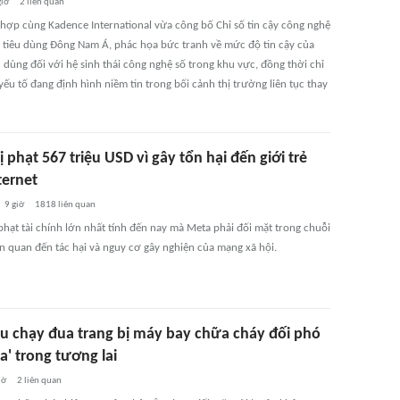
giờ
2
liên quan
 hợp cùng Kadence International vừa công bố Chỉ số tin cậy công nghệ
 tiêu dùng Đông Nam Á, phác họa bức tranh về mức độ tin cậy của
 dùng đối với hệ sinh thái công nghệ số trong khu vực, đồng thời chỉ
ếu tố đang định hình niềm tin trong bối cảnh thị trường liên tục thay
 phạt 567 triệu USD vì gây tổn hại đến giới trẻ
ternet
9 giờ
1818
liên quan
phạt tài chính lớn nhất tính đến nay mà Meta phải đối mặt trong chuỗi
ên quan đến tác hại và nguy cơ gây nghiện của mạng xã hội.
u chạy đua trang bị máy bay chữa cháy đối phó
ửa' trong tương lai
iờ
2
liên quan