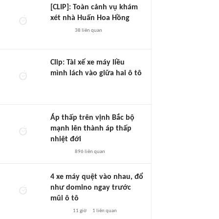
[CLIP]: Toàn cảnh vụ khám
xét nhà Huấn Hoa Hồng
38
liên quan
Clip: Tài xế xe máy liều
mình lách vào giữa hai ô tô
Áp thấp trên vịnh Bắc bộ
mạnh lên thành áp thấp
nhiệt đới
896
liên quan
4 xe máy quệt vào nhau, đổ
như domino ngay trước
mũi ô tô
11 giờ
1
liên quan