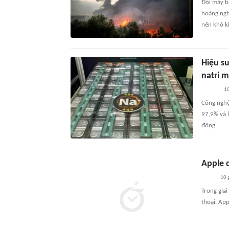
Đội máy b
hoảng ngh
nên khó k
Hiệu s
natri 
10
Công nghệ 
97,9% và 
động.
Apple 
10 
Trong gia
thoại, App