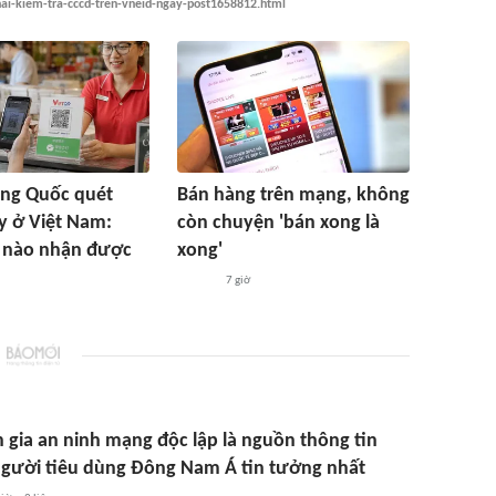
ai-kiem-tra-cccd-tren-vneid-ngay-post1658812.html
ung Quốc quét
Bán hàng trên mạng, không
y ở Việt Nam:
còn chuyện 'bán xong là
 nào nhận được
xong'
7 giờ
 gia an ninh mạng độc lập là nguồn thông tin
gười tiêu dùng Đông Nam Á tin tưởng nhất