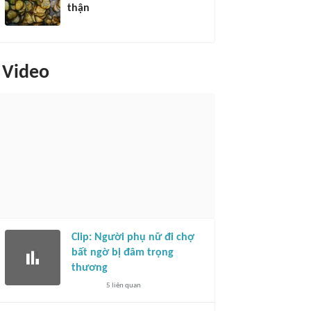
thận
Video
Clip: Người phụ nữ đi chợ
bất ngờ bị đâm trọng
thương
5
liên quan