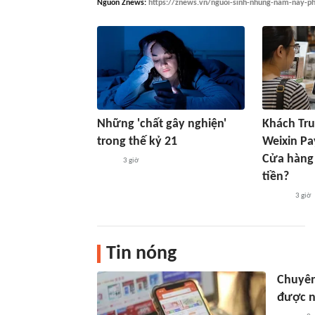
Nguồn
Znews
:
https://znews.vn/nguoi-sinh-nhung-nam-nay-ph
Những 'chất gây nghiện'
Khách Tr
trong thế kỷ 21
Weixin Pa
Cửa hàng
3 giờ
tiền?
3 giờ
Tin nóng
Chuyên
được n