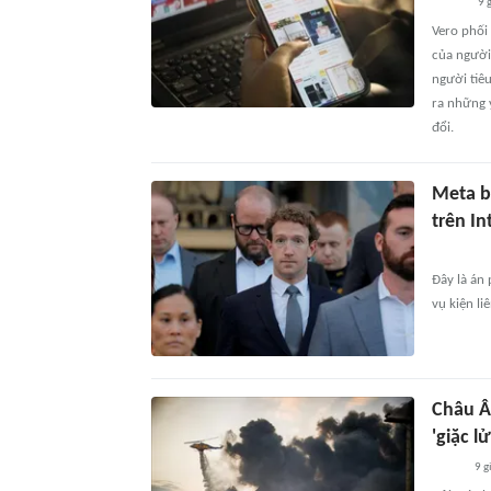
9 
Vero phối
của người
người tiêu
ra những y
đổi.
Meta bị
trên In
Đây là án 
vụ kiện li
Châu Â
'giặc l
9 g