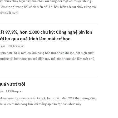
ay chữa cháy hiện nay của châu Âu đang đối mặt với 'cuộc khủng
iêm trọng' trong bối cảnh biến đổi khí hậu biến các vụ cháy rừng trở
iểm soát hơn.
uất 97,9%, hơn 1.000 chu kỳ: Công nghệ pin ion
mới bỏ qua quá trình làm mát cơ học
 giờ
302
liên quan
pin natri NCO mới có khả năng hấp thụ nhiệt khi sạc, đạt hiệu suất
hướng tới hệ thống lưu trữ điện quy mô lớn không cần làm mát chủ
quá vượt trội
giờ
823
liên quan
i đoạn smartphone cao cấp tăng kỉ lục, chiếm đến 29% thị trường điện
le lại có thành công lớn khi thắng áp đảo ở phân khúc này.