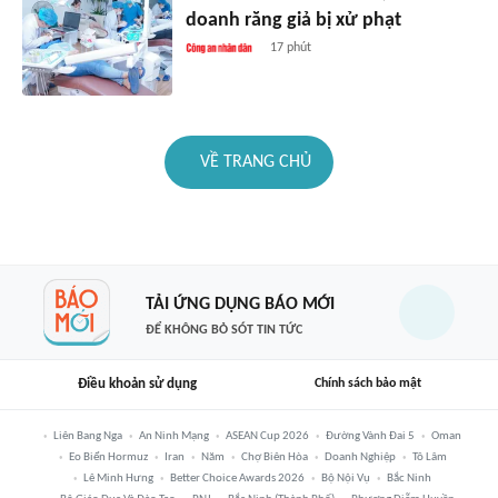
doanh răng giả bị xử phạt
17 phút
VỀ TRANG CHỦ
TẢI ỨNG DỤNG BÁO MỚI
ĐỂ KHÔNG BỎ SÓT TIN TỨC
Điều khoản sử dụng
Chính sách bảo mật
Liên Bang Nga
An Ninh Mạng
ASEAN Cup 2026
Đường Vành Đai 5
Oman
Eo Biển Hormuz
Iran
Năm
Chợ Biên Hòa
Doanh Nghiệp
Tô Lâm
Lê Minh Hưng
Better Choice Awards 2026
Bộ Nội Vụ
Bắc Ninh