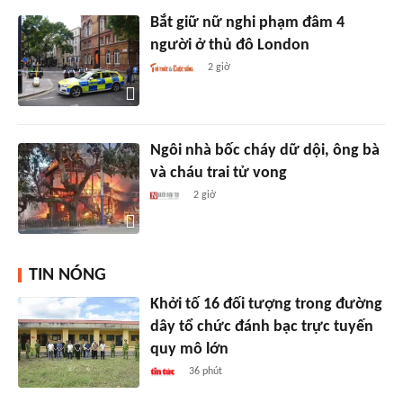
Bắt giữ nữ nghi phạm đâm 4
người ở thủ đô London
2 giờ
Ngôi nhà bốc cháy dữ dội, ông bà
và cháu trai tử vong
2 giờ
TIN NÓNG
Khởi tố 16 đối tượng trong đường
dây tổ chức đánh bạc trực tuyến
quy mô lớn
36 phút