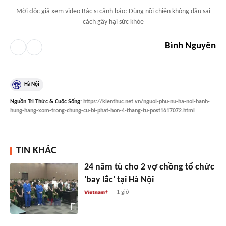
Mời độc giả xem video Bác sĩ cảnh báo: Dùng nồi chiên không dầu sai
cách gây hại sức khỏe
Bình Nguyên
Hà Nội
Nguồn
Tri Thức & Cuộc Sống
:
https://kienthuc.net.vn/nguoi-phu-nu-ha-noi-hanh-
hung-hang-xom-trong-chung-cu-bi-phat-hon-4-thang-tu-post1617072.html
TIN KHÁC
24 năm tù cho 2 vợ chồng tổ chức
'bay lắc' tại Hà Nội
1 giờ