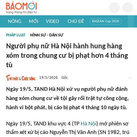
NÓNG
MỚI
VIDEO
CHỦ ĐỀ
#ASEAN Cup 2026
#Trí tuệ nhân tạo
#Mỹ - Iran
#Khám phá Việt Nam
PHÁP LUẬT
HÌNH SỰ - DÂN SỰ
#Khám phá thế giới
Người phụ nữ Hà Nội hành hung hàng
xóm trong chung cư bị phạt hơn 4 tháng
tù
19/5/2026
Gốc
Ngày 19/5, TAND Hà Nội xử vụ người phụ nữ đánh
hàng xóm chung cư về tội gây rối trật tự công cộng,
hành vi bột phát, bị cáo bị phạt 4 tháng 10 ngày tù.
Ngày 19/5, TAND khu vực 4 (TP
Hà Nội
) mở phiên sơ
thẩm xét xử bị cáo Nguyễn Thị Vân Anh (SN 1982, trú