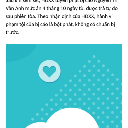
Sau khi xem xét, HĐXX tuyên phạt bị cáo Nguyễn Thị
Vân Anh mức án 4 tháng 10 ngày tù, được trả tự do
sau phiên tòa. Theo nhận định của HĐXX, hành vi
phạm tội của bị cáo là bột phát, không có chuẩn bị
trước.