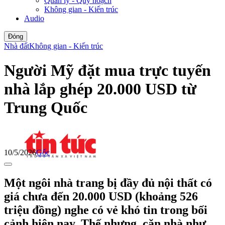
Quản lý - Quy hoạch
Không gian - Kiến trúc
Audio
Đóng
Nhà đất
Không gian - Kiến trúc
Người Mỹ đặt mua trực tuyến
nhà lắp ghép 20.000 USD từ
Trung Quốc
10/5/2026
Gốc
Một ngôi nhà trang bị đầy đủ nội thất có
giá chưa đến 20.000 USD (khoảng 526
triệu đồng) nghe có vẻ khó tin trong bối
cảnh hiện nay. Thế nhưng, căn nhà như