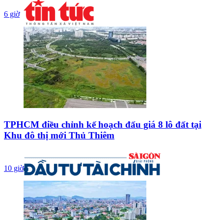
6 giờ
TPHCM điều chỉnh kế hoạch đấu giá 8 lô đất tại
Khu đô thị mới Thủ Thiêm
10 giờ