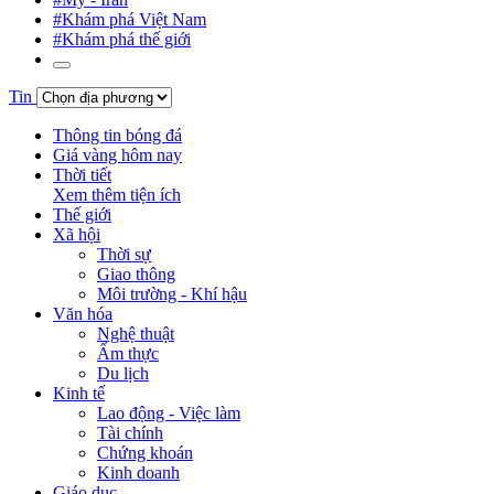
#Khám phá Việt Nam
#Khám phá thế giới
Tin
Thông tin bóng đá
Giá vàng hôm nay
Thời tiết
Xem thêm tiện ích
Thế giới
Xã hội
Thời sự
Giao thông
Môi trường - Khí hậu
Văn hóa
Nghệ thuật
Ẩm thực
Du lịch
Kinh tế
Lao động - Việc làm
Tài chính
Chứng khoán
Kinh doanh
Giáo dục