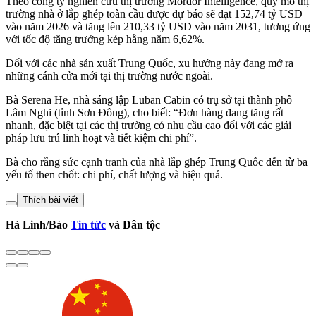
Theo công ty nghiên cứu thị trường Mordor Intelligence, quy mô thị
trường nhà ở lắp ghép toàn cầu được dự báo sẽ đạt 152,74 tỷ USD
vào năm 2026 và tăng lên 210,33 tỷ USD vào năm 2031, tương ứng
với tốc độ tăng trưởng kép hằng năm 6,62%.
Đối với các nhà sản xuất Trung Quốc, xu hướng này đang mở ra
những cánh cửa mới tại thị trường nước ngoài.
Bà Serena He, nhà sáng lập Luban Cabin có trụ sở tại thành phố
Lâm Nghi (tỉnh Sơn Đông), cho biết: “Đơn hàng đang tăng rất
nhanh, đặc biệt tại các thị trường có nhu cầu cao đối với các giải
pháp lưu trú linh hoạt và tiết kiệm chi phí”.
Bà cho rằng sức cạnh tranh của nhà lắp ghép Trung Quốc đến từ ba
yếu tố then chốt: chi phí, chất lượng và hiệu quả.
Thích bài viết
Hà Linh/Báo
Tin tức
và Dân tộc