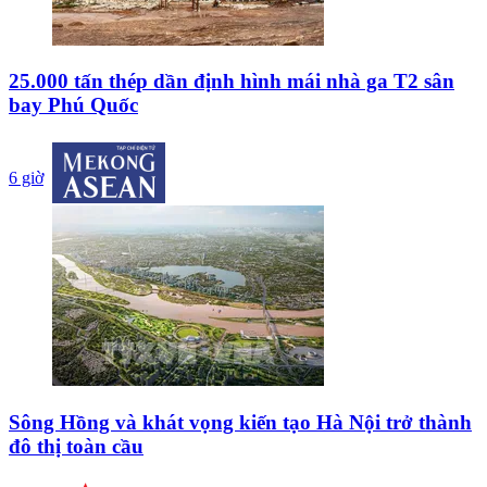
25.000 tấn thép dần định hình mái nhà ga T2 sân
bay Phú Quốc
6 giờ
Sông Hồng và khát vọng kiến tạo Hà Nội trở thành
đô thị toàn cầu