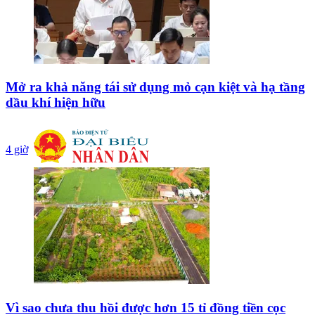
Mở ra khả năng tái sử dụng mỏ cạn kiệt và hạ tầng
dầu khí hiện hữu
4 giờ
Vì sao chưa thu hồi được hơn 15 tỉ đồng tiền cọc