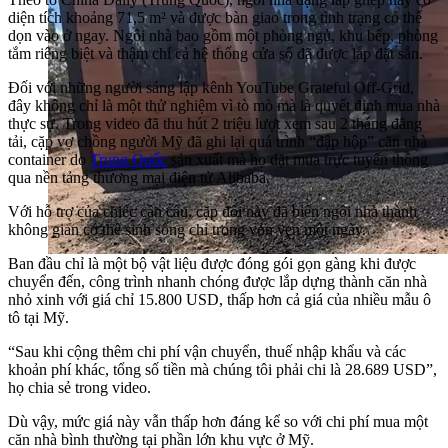
diện tích khoảng 71,5 m² và được bàn giao trong tình trạng có thể
dọn vào ở ngay. Ngôi nhà bao gồm một phòng ngủ, khu bếp, phòng
tắm riêng biệt và thậm chí cả hệ thống cửa sổ đã được lắp đặt sẵn.
Đối với những người sáng lập kênh YouTube Grateful Off-Grid,
đây không chỉ là một thử nghiệm vì tò mò mà là quyết định mua nhà
thực sự. Trong video đã thu hút 2 triệu lượt xem sau 2 tháng đăng
tải, cặp vợ chồng người Mỹ đã ghi lại quá trình “đập hộp” căn nhà
container do
Trung Quốc
sản xuất mà họ đặt mua trực tuyến thông
qua nền tảng thương mại điện tử Alibaba.
Với hỗ trợ của chiếc cần cẩu, cặp đôi này đã biến ngôi nhà thành
không gian có thể sinh sống chỉ trong vỏn vẹn một ngày.
Ban đầu chỉ là một bộ vật liệu được đóng gói gọn gàng khi được
chuyển đến, công trình nhanh chóng được lắp dựng thành căn nhà
nhỏ xinh với giá chỉ 15.800 USD, thấp hơn cả giá của nhiều mẫu ô
tô tại Mỹ.
“Sau khi cộng thêm chi phí vận chuyển, thuế nhập khẩu và các
khoản phí khác, tổng số tiền mà chúng tôi phải chi là 28.689 USD”,
họ chia sẻ trong video.
Dù vậy, mức giá này vẫn thấp hơn đáng kể so với chi phí mua một
căn nhà bình thường tại phần lớn khu vực ở Mỹ.