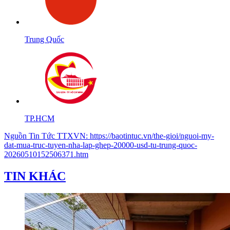
Trung Quốc
TP.HCM
Nguồn
Tin Tức TTXVN
:
https://baotintuc.vn/the-gioi/nguoi-my-
dat-mua-truc-tuyen-nha-lap-ghep-20000-usd-tu-trung-quoc-
20260510152506371.htm
TIN KHÁC