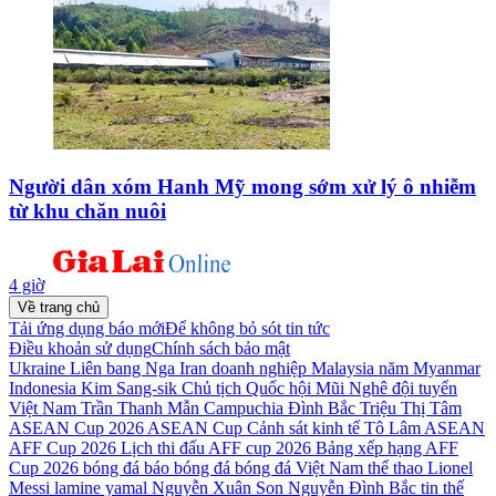
Người dân xóm Hanh Mỹ mong sớm xử lý ô nhiễm
từ khu chăn nuôi
4 giờ
Về trang chủ
Tải ứng dụng báo mới
Để không bỏ sót tin tức
Điều khoản sử dụng
Chính sách bảo mật
Ukraine
Liên bang Nga
Iran
doanh nghiệp
Malaysia
năm
Myanmar
Indonesia
Kim Sang-sik
Chủ tịch Quốc hội
Mũi Nghê
đội tuyển
Việt Nam
Trần Thanh Mẫn
Campuchia
Đình Bắc
Triệu Thị Tâm
ASEAN Cup 2026
ASEAN Cup
Cảnh sát kinh tế
Tô Lâm
ASEAN
AFF Cup 2026
Lịch thi đấu AFF cup 2026
Bảng xếp hạng AFF
Cup 2026
bóng đá
báo bóng đá
bóng đá Việt Nam
thể thao
Lionel
Messi
lamine yamal
Nguyễn Xuân Son
Nguyễn Đình Bắc
tin thế