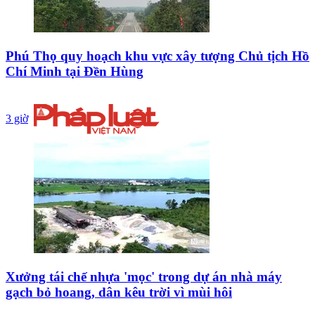
Phú Thọ quy hoạch khu vực xây tượng Chủ tịch Hồ
Chí Minh tại Đền Hùng
3 giờ
Xưởng tái chế nhựa 'mọc' trong dự án nhà máy
gạch bỏ hoang, dân kêu trời vì mùi hôi