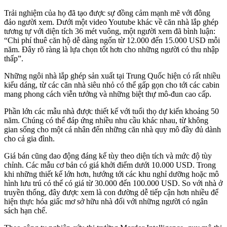
Trải nghiệm của họ đã tạo được sự đồng cảm mạnh mẽ với đông
đảo người xem. Dưới một video Youtube khác về căn nhà lắp ghép
tương tự với diện tích 36 mét vuông, một người xem đã bình luận:
“Chi phí thuê căn hộ dễ dàng ngốn từ 12.000 đến 15.000 USD mỗi
năm. Đây rõ ràng là lựa chọn tốt hơn cho những người có thu nhập
thấp”.
Những ngôi nhà lắp ghép sản xuất tại Trung Quốc hiện có rất nhiều
kiểu dáng, từ các căn nhà siêu nhỏ có thể gấp gọn cho tới các cabin
mang phong cách viễn tưởng và những biệt thự mô-đun cao cấp.
Phần lớn các mẫu nhà được thiết kế với tuổi thọ dự kiến khoảng 50
năm. Chúng có thể đáp ứng nhiều nhu cầu khác nhau, từ không
gian sống cho một cá nhân đến những căn nhà quy mô đầy đủ dành
cho cả gia đình.
Giá bán cũng dao động đáng kể tùy theo diện tích và mức độ tùy
chỉnh. Các mẫu cơ bản có giá khởi điểm dưới 10.000 USD. Trong
khi những thiết kế lớn hơn, hướng tới các khu nghỉ dưỡng hoặc mô
hình lưu trú có thể có giá từ 30.000 đến 100.000 USD. So với nhà ở
truyền thống, đây được xem là con đường dễ tiếp cận hơn nhiều để
hiện thực hóa giấc mơ sở hữu nhà đối với những người có ngân
sách hạn chế.