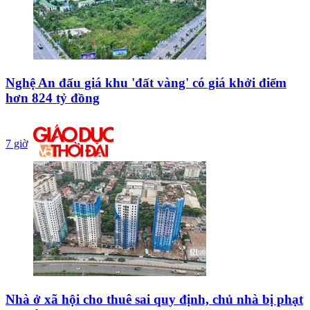
Nghệ An đấu giá khu 'đất vàng' có giá khởi điểm
hơn 824 tỷ đồng
7 giờ
Nhà ở xã hội cho thuê sai quy định, chủ nhà bị phạt