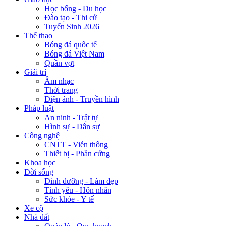
Học bổng - Du học
Đào tạo - Thi cử
Tuyển Sinh 2026
Thể thao
Bóng đá quốc tế
Bóng đá Việt Nam
Quần vợt
Giải trí
Âm nhạc
Thời trang
Điện ảnh - Truyền hình
Pháp luật
An ninh - Trật tự
Hình sự - Dân sự
Công nghệ
CNTT - Viễn thông
Thiết bị - Phần cứng
Khoa học
Đời sống
Dinh dưỡng - Làm đẹp
Tình yêu - Hôn nhân
Sức khỏe - Y tế
Xe cộ
Nhà đất