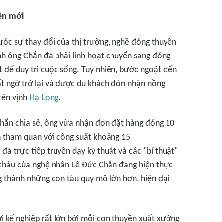
iện mới
ước sự thay đổi của thị trường, nghề đóng thuyền
nh ông Chắn đã phải linh hoạt chuyển sang đóng
t để duy trì cuộc sống. Tuy nhiên, bước ngoặt đến
 ngờ trở lại và được du khách đón nhận nồng
trên vịnh
Hạ Long
.
Chắn chia sẻ, ông vừa nhận đơn đặt hàng đóng 10
h tham quan với công suất khoảng 15
đã trực tiếp truyền dạy kỹ thuật và các "bí thuật"
 cháu của nghệ nhân Lê Đức Chắn đang hiện thực
g thành những con tàu quy mô lớn hơn, hiện đại
i kế nghiệp rất lớn bởi mỗi con thuyền xuất xưởng