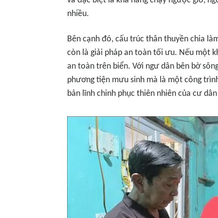
và đặc biệt là khả năng chạy ngược gió, 
nhiều.
Bên cạnh đó, cấu trúc thân thuyền chia l
còn là giải pháp an toàn tối ưu. Nếu một k
an toàn trên biển. Với ngư dân bên bờ sôn
phương tiện mưu sinh mà là một công trình k
bản lĩnh chinh phục thiên nhiên của cư dâ