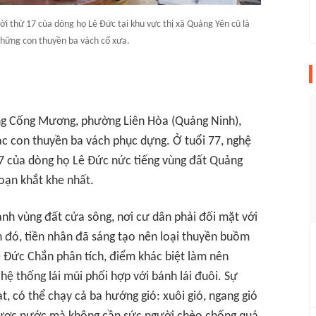
i thứ 17 của dòng họ Lê Đức tại khu vực thị xã Quảng Yên cũ là
những con thuyền ba vách cổ xưa.
àng Cống Mương, phường Liên Hòa (Quảng Ninh),
ác con thuyền ba vách phục dựng. Ở tuổi 77, nghệ
7 của dòng họ Lê Đức nức tiếng vùng đất Quảng
đoạn khắt khe nhất.
hành vùng đất cửa sông, nơi cư dân phải đối mặt với
n đó, tiền nhân đã sáng tạo nên loại thuyền buồm
ê Đức Chắn phân tích, điểm khác biệt làm nên
hệ thống lái mũi phối hợp với bánh lái đuôi. Sự
t, có thể chạy cả ba hướng gió: xuôi gió, ngang gió