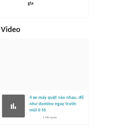
gia
Video
4 xe máy quệt vào nhau, đổ
như domino ngay trước
mũi ô tô
1
liên quan