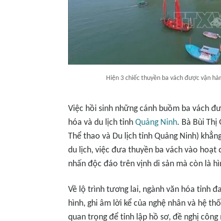
Hiện 3 chiếc thuyền ba vách được vận hàn
Việc hồi sinh những cánh buồm ba vách đư
hóa và du lịch tỉnh
Quảng Ninh
. Bà Bùi Thị
Thể thao và Du lịch tỉnh Quảng Ninh) khẳn
du lịch, việc đưa thuyền ba vách vào hoạt
nhấn độc đáo trên vịnh di sản mà còn là hì
Về lộ trình tương lai, ngành văn hóa tỉnh đ
hình, ghi âm lời kể của nghệ nhân và hệ th
quan trọng để tỉnh lập hồ sơ, đề nghị côn