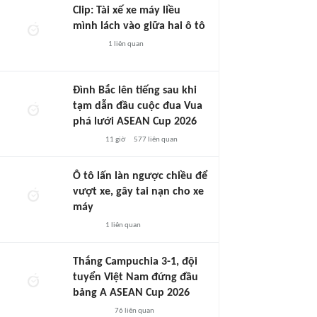
Clip: Tài xế xe máy liều
mình lách vào giữa hai ô tô
1
liên quan
Đình Bắc lên tiếng sau khi
tạm dẫn đầu cuộc đua Vua
phá lưới ASEAN Cup 2026
11 giờ
577
liên quan
Ô tô lấn làn ngược chiều để
vượt xe, gây tai nạn cho xe
máy
1
liên quan
Thắng Campuchia 3-1, đội
tuyển Việt Nam đứng đầu
bảng A ASEAN Cup 2026
76
liên quan