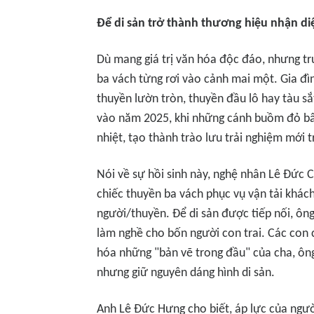
Để di sản trở thành thương hiệu nhận d
Dù mang giá trị văn hóa độc đáo, nhưng tr
ba vách từng rơi vào cảnh mai một. Gia đì
thuyền lườn tròn, thuyền đầu lô hay tàu sắ
vào năm 2025, khi những cánh buồm đỏ bất
nhiệt, tạo thành trào lưu trải nghiệm mới 
Nói về sự hồi sinh này, nghệ nhân Lê Đức 
chiếc thuyền ba vách phục vụ vận tải khác
người/thuyền. Để di sản được tiếp nối, ông 
làm nghề cho bốn người con trai. Các con
hóa những "bản vẽ trong đầu" của cha, ôn
nhưng giữ nguyên dáng hình di sản.
Anh Lê Đức Hưng cho biết, áp lực của ngườ