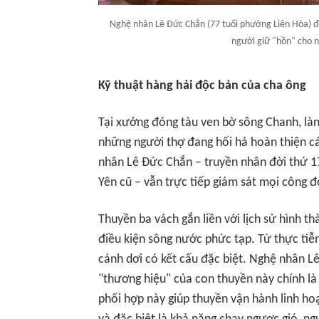
Nghệ nhân Lê Đức Chắn (77 tuổi phường Liên Hòa) đờ
người giữ "hồn" cho 
Kỹ thuật hàng hải độc bản của cha ông
Tại xưởng đóng tàu ven bờ sông Chanh, l
những người thợ đang hối hả hoàn thiện c
nhân Lê Đức Chắn – truyền nhân đời thứ 1
Yên cũ – vẫn trực tiếp giám sát mọi công 
Thuyền ba vách gắn liền với lịch sử hình t
điều kiện sông nước phức tạp. Từ thực tiễ
cánh dơi có kết cấu đặc biệt. Nghệ nhân L
"thương hiệu" của con thuyền này chính là 
phối hợp này giúp thuyền vận hành linh hoạ