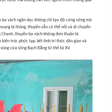
ngược nước mà không cần sức người chèo chống quá
àm ba vách ngăn dọc không chỉ tạo độ cứng vững mà
hoang bị thủng, thuyền vẫn có thể nổi và di chuyển
g Chanh, thuyền ba vách không đơn thuần là
iến trúc phức tạp, kết tinh tri thức dân gian và
n vùng cửa sông Bạch Đằng từ thế kỷ XV.