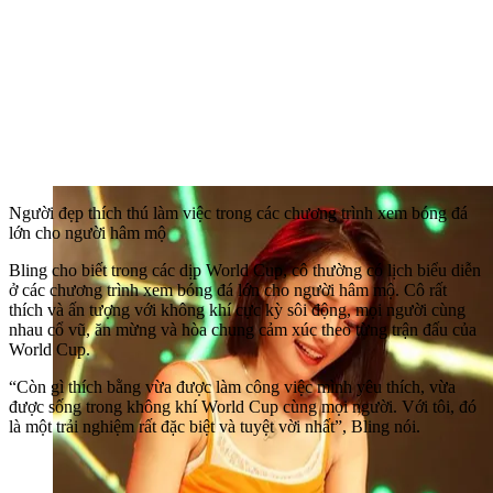
Người đẹp thích thú làm việc trong các chương trình xem bóng đá
lớn cho người hâm mộ
Bling cho biết trong các dịp World Cup, cô thường có lịch biểu diễn
ở các chương trình xem bóng đá lớn cho người hâm mộ. Cô rất
thích và ấn tượng với không khí cực kỳ sôi động, mọi người cùng
nhau cổ vũ, ăn mừng và hòa chung cảm xúc theo từng trận đấu của
World Cup.
“Còn gì thích bằng vừa được làm công việc mình yêu thích, vừa
được sống trong không khí World Cup cùng mọi người. Với tôi, đó
là một trải nghiệm rất đặc biệt và tuyệt vời nhất”, Bling nói.