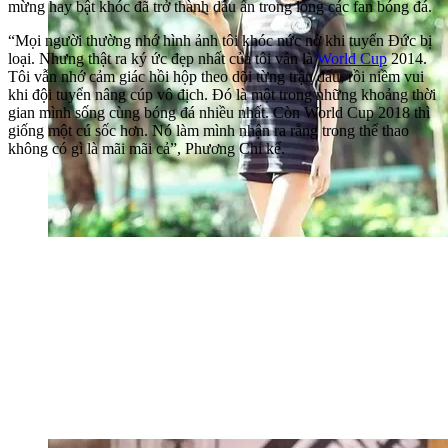
mừng hay bật khóc đã trở thành dấu ấn trong lòng các fan bóng đá.
“Mọi người thường nhớ hình ảnh tôi khóc nức nở khi tuyển Đức bị
loại. Nhưng thật ra ký ức đẹp nhất của tôi vẫn là
World Cup
2014.
Tôi vẫn nhớ cảm giác hồi hộp theo dõi từng trận đấu, rồi niềm vui
khi đội tuyển nâng cúp vô địch. Đó là một trong những khoảng thời
gian mình sống cùng bóng đá nhiều nhất. Còn World Cup 2018 thì
giống một cú sốc hơn. Nó làm mình nhận ra rằng trong thể thao
không có gì là mãi mãi cả”, Phương Chi kể.