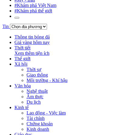
#Khám phá Việt Nam
#Khám phá thế giới
Tin
Thông tin bóng đá
Giá vàng hôm nay
Thời tiết
Xem thêm tiện ích
Thế giới
Xã hội
Thời sự
Giao thông
Môi trường - Khí hậu
Văn hóa
Nghệ thuật
Ẩm thực
Du lịch
Kinh tế
Lao động - Việc làm
Tài chính
Chứng khoán
Kinh doanh
Giáo dục