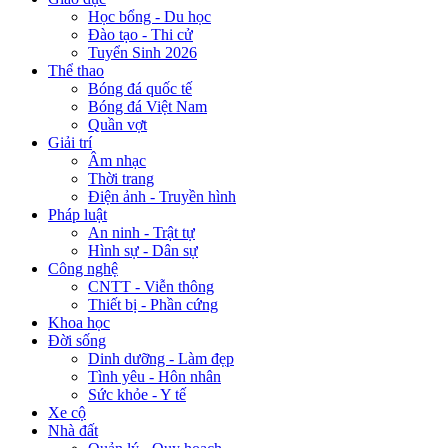
Học bổng - Du học
Đào tạo - Thi cử
Tuyển Sinh 2026
Thể thao
Bóng đá quốc tế
Bóng đá Việt Nam
Quần vợt
Giải trí
Âm nhạc
Thời trang
Điện ảnh - Truyền hình
Pháp luật
An ninh - Trật tự
Hình sự - Dân sự
Công nghệ
CNTT - Viễn thông
Thiết bị - Phần cứng
Khoa học
Đời sống
Dinh dưỡng - Làm đẹp
Tình yêu - Hôn nhân
Sức khỏe - Y tế
Xe cộ
Nhà đất