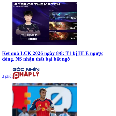
Kết quả LCK 2026 ngày 8/8: T1 bị HLE ngược
dòng, NS nhận thất bại bất ngờ
3 phút