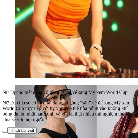
Nữ Dj cho biết đang cố gắng "săn" vé sang Mỹ xem World Cup
Nữ DJ chia sẻ cô hiện tại đang cố gắng “săn” vé để sang Mỹ xem
World Cup trực tiếp với hy vọng có thể hòa mình vào không khí
bóng đá lớn nhất hành tinh và ghi lại thật nhiều trải nghiệm thú vị
chia sẻ với mọi người.
Thích bài viết