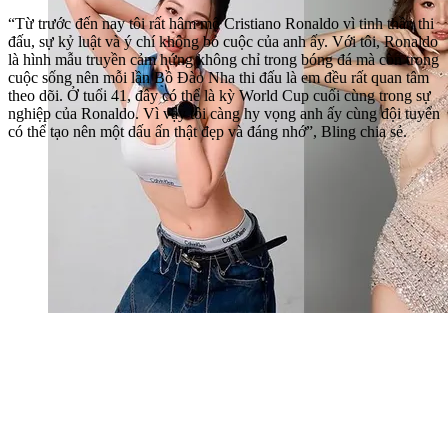
“Từ trước đến nay tôi rất hâm mộ Cristiano Ronaldo vì tinh thần thi
đấu, sự kỷ luật và ý chí không bỏ cuộc của anh ấy. Với tôi, Ronaldo
là hình mẫu truyền cảm hứng không chỉ trong bóng đá mà còn trong
cuộc sống nên mỗi lần Bồ Đào Nha thi đấu là em đều rất quan tâm
theo dõi. Ở tuổi 41, đây có thể là kỳ World Cup cuối cùng trong sự
nghiệp của Ronaldo. Vì vậy tôi càng hy vọng anh ấy cùng đội tuyển
có thể tạo nên một dấu ấn thật đẹp và đáng nhớ”, Bling chia sẻ.