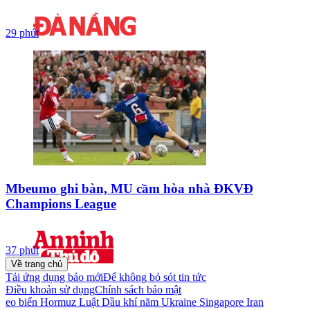
29 phút
Mbeumo ghi bàn, MU cầm hòa nhà ĐKVĐ
Champions League
37 phút
Về trang chủ
Tải ứng dụng báo mới
Để không bỏ sót tin tức
Điều khoản sử dụng
Chính sách bảo mật
eo biển Hormuz
Luật Dầu khí
năm
Ukraine
Singapore
Iran