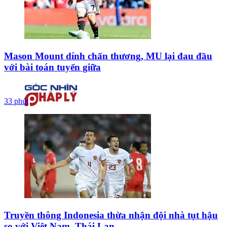
Mason Mount dính chấn thương, MU lại đau đầu
với bài toán tuyến giữa
33 phút
Truyền thông Indonesia thừa nhận đội nhà tụt hậu
so với Việt Nam, Thái Lan