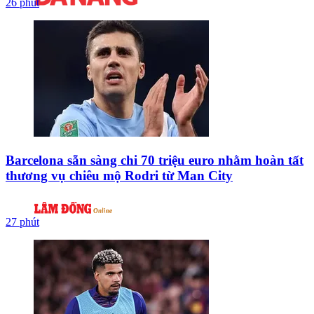
26 phút
Barcelona sẵn sàng chi 70 triệu euro nhằm hoàn tất
thương vụ chiêu mộ Rodri từ Man City
27 phút