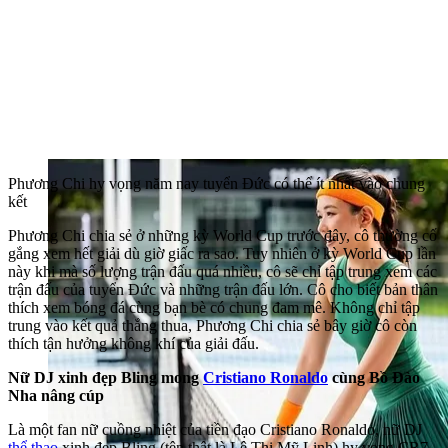
Phương Chi hy vọng năm nay tuyển Đức có thể ít nhất vào chung
kết
Phương Chi chia sẻ ở những kỳ World Cup trước đây, cô thường cố
gắng xem hết giải dù giờ giấc ra sao. Tuy nhiên ở kỳ World Cup lần
này khi mà số lượng trận đấu quá nhiều, cô sẽ chỉ tập trung xem các
trận đấu của tuyển Đức và những trận đấu lớn. Cô cho biết bản thân
thích xem bóng đá cùng bạn bè có chung đam mê. Không chỉ tập
trung vào kết quả thắng thua, Phương Chi chia sẻ bây giờ cô còn
thích tận hưởng không khí của giải đấu.
Nữ DJ xinh đẹp Bling mong
Cristiano Ronaldo
cùng Bồ Đào
Nha nâng cúp
Là một fan nữ cuồng nhiệt của tiền đạo Cristiano Ronaldo, nữ DJ
thể thao
xinh đẹp Bling (tên thật là Lê Thị Mỹ Linh) hy vọng CR7