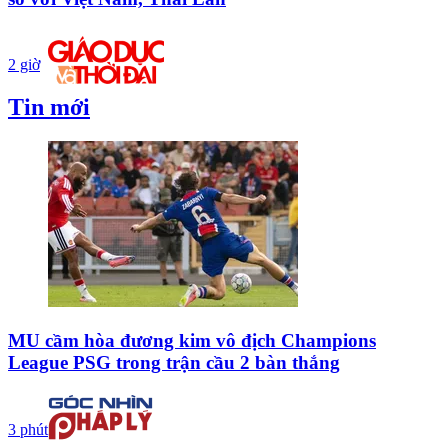
2 giờ
Tin mới
MU cầm hòa đương kim vô địch Champions
League PSG trong trận cầu 2 bàn thắng
3 phút