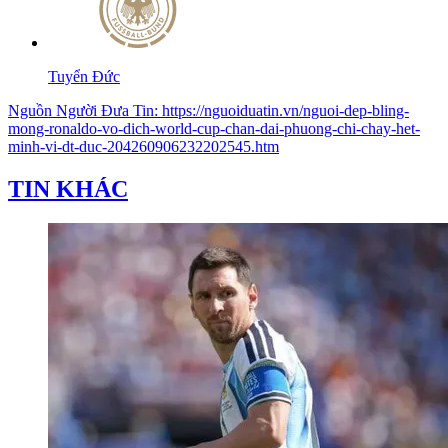
Tuyển Đức
Nguồn
Người Đưa Tin
:
https://nguoiduatin.vn/nguoi-dep-bling-
mong-ronaldo-vo-dich-world-cup-chan-dai-phuong-chi-chay-het-
minh-vi-dt-duc-204260906232202545.htm
TIN KHÁC