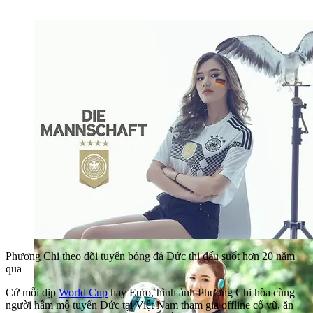
Phương Chi theo dõi tuyển bóng đá Đức thi đấu suốt hơn 20 năm
qua
Cứ mỗi dịp
World Cup
hay Euro, hình ảnh Phương Chi hòa cùng
người hâm mộ tuyển Đức tại Việt Nam tham gia offline cổ vũ, ăn