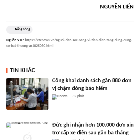
NGUYỄN LIẾN
Nắng nóng
Nguồn
VTC
:
https://vtcnews.vn/nguoi-dan-soc-nang-vi-tien-dien-tang-dung-dung-
co-bat-thuong-ar1028030.html
TIN KHÁC
Công khai danh sách gần 880 đơn
vị chậm đóng bảo hiểm
Bnews
32 phút
Đức ghi nhận hơn 100.000 đơn xin
trợ cấp xe điện sau gần ba tháng