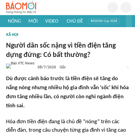
NÓNG
MỚI
VIDEO
CHỦ ĐỀ
#ASEAN Cup 2026
#Trí tuệ nhân tạo
#Mỹ - Iran
#Khám phá Việt Nam
XÃ HỘI
#Khám phá thế giới
Người dân sốc nặng vì tiền điện tăng
dựng đứng: Có bất thường?
08/7/2026
Gốc
Dù được cảnh báo trước là tiền điện sẽ tăng do
nắng nóng nhưng nhiều hộ gia đình vẫn 'sốc' khi hóa
đơn tăng nhiều lần, có người còn nghi ngành điện
tính sai.
Hóa đơn tiền điện đang là chủ đề “nóng” trên các
diễn đàn, trong câu chuyện từng gia đình vì tăng cao