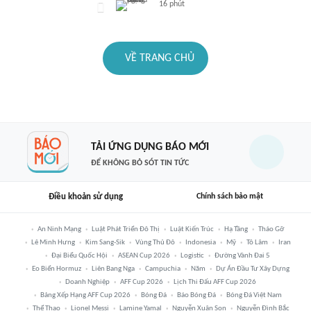
16 phút
VỀ TRANG CHỦ
TẢI ỨNG DỤNG BÁO MỚI
ĐỂ KHÔNG BỎ SÓT TIN TỨC
Điều khoản sử dụng
Chính sách bảo mật
An Ninh Mạng
Luật Phát Triển Đô Thị
Luật Kiến Trúc
Hạ Tầng
Tháo Gỡ
Lê Minh Hưng
Kim Sang-Sik
Vùng Thủ Đô
Indonesia
Mỹ
Tô Lâm
Iran
Đại Biểu Quốc Hội
ASEAN Cup 2026
Logistic
Đường Vành Đai 5
Eo Biển Hormuz
Liên Bang Nga
Campuchia
Năm
Dự Án Đầu Tư Xây Dựng
Doanh Nghiệp
AFF Cup 2026
Lịch Thi Đấu AFF Cup 2026
Bảng Xếp Hạng AFF Cup 2026
Bóng Đá
Báo Bóng Đá
Bóng Đá Việt Nam
Thể Thao
Lionel Messi
Lamine Yamal
Nguyễn Xuân Son
Nguyễn Đình Bắc