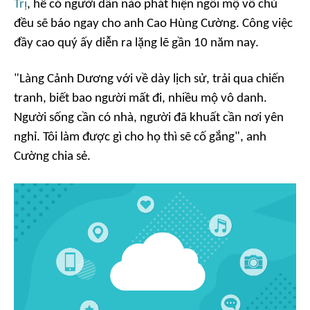
Trị
, hễ có người dân nào phát hiện ngôi mộ vô chủ
đều sẽ báo ngay cho anh Cao Hùng Cường. Công việc
đầy cao quý ấy diễn ra lặng lẽ gần 10 năm nay.
"Làng Cảnh Dương với về dày lịch sử, trải qua chiến
tranh, biết bao người mất đi, nhiều mộ vô danh.
Người sống cần có nhà, người đã khuất cần nơi yên
nghỉ. Tôi làm được gì cho họ thì sẽ cố gắng", anh
Cường chia sẻ.