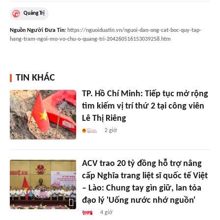
Quảng Trị
Nguồn
Người Đưa Tin
:
https://nguoiduatin.vn/nguoi-dan-ong-cat-boc-quy-tap-
hang-tram-ngoi-mo-vo-chu-o-quang-tri-204260516153039258.htm
TIN KHÁC
TP. Hồ Chí Minh: Tiếp tục mở rộng
tìm kiếm vị trí thứ 2 tại công viên
Lê Thị Riêng
2 giờ
ACV trao 20 tỷ đồng hỗ trợ nâng
cấp Nghĩa trang liệt sĩ quốc tế Việt
– Lào: Chung tay gìn giữ, lan tỏa
đạo lý 'Uống nước nhớ nguồn'
4 giờ