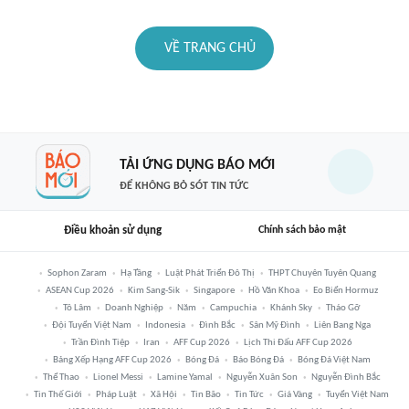
VỀ TRANG CHỦ
TẢI ỨNG DỤNG BÁO MỚI
ĐỂ KHÔNG BỎ SÓT TIN TỨC
Điều khoản sử dụng
Chính sách bảo mật
Sophon Zaram
Hạ Tầng
Luật Phát Triển Đô Thị
THPT Chuyên Tuyên Quang
ASEAN Cup 2026
Kim Sang-Sik
Singapore
Hồ Văn Khoa
Eo Biển Hormuz
Tô Lâm
Doanh Nghiệp
Năm
Campuchia
Khánh Sky
Tháo Gỡ
Đội Tuyển Việt Nam
Indonesia
Đình Bắc
Sân Mỹ Đình
Liên Bang Nga
Trần Đình Tiệp
Iran
AFF Cup 2026
Lịch Thi Đấu AFF Cup 2026
Bảng Xếp Hạng AFF Cup 2026
Bóng Đá
Báo Bóng Đá
Bóng Đá Việt Nam
Thể Thao
Lionel Messi
Lamine Yamal
Nguyễn Xuân Son
Nguyễn Đình Bắc
Tin Thế Giới
Pháp Luật
Xã Hội
Tin Bão
Tin Tức
Giá Vàng
Tuyển Việt Nam