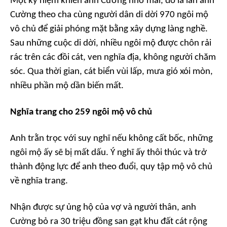
Một kỷ niệm khiến anh Cường nhớ mãi, đó là lần anh
Cường theo cha cùng người dân di dời 970 ngôi mộ
vô chủ để giải phóng mặt bằng xây dựng làng nghề.
Sau những cuộc di dời, nhiều ngôi mộ được chôn rải
rác trên các đồi cát, ven nghĩa địa, không người chăm
sóc. Qua thời gian, cát biển vùi lấp, mưa gió xói mòn,
nhiều phần mộ dần biến mất.
Nghĩa trang cho 259 ngôi mộ vô chủ
Anh trằn trọc với suy nghĩ nếu không cất bốc, những
ngôi mộ ấy sẽ bị mất dấu. Ý nghĩ ấy thôi thúc và trở
thành động lực để anh theo đuổi, quy tập mộ vô chủ
về nghĩa trang.
Nhận được sự ủng hộ của vợ và người thân, anh
Cường bỏ ra 30 triệu đồng san gạt khu đất cát rộng