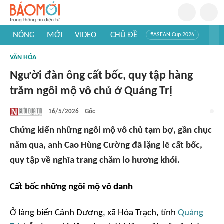
NÓNG
MỚI
VIDEO
CHỦ ĐỀ
#ASEAN Cup 2026
#Trí tuệ nhân tạo
#Mỹ - Iran
#Khám phá Việt Nam
VĂN HÓA
#Khám phá thế giới
Người đàn ông cất bốc, quy tập hàng
trăm ngôi mộ vô chủ ở Quảng Trị
16/5/2026
Gốc
Chứng kiến những ngôi mộ vô chủ tạm bợ, gần chục
năm qua, anh Cao Hùng Cường đã lặng lẽ cất bốc,
quy tập về nghĩa trang chăm lo hương khói.
Cất bốc những ngôi mộ vô danh
Ở làng biển Cảnh Dương, xã Hòa Trạch, tỉnh
Quảng