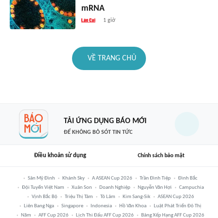
mRNA
1 giờ
VỀ TRANG CHỦ
TẢI ỨNG DỤNG BÁO MỚI
ĐỂ KHÔNG BỎ SÓT TIN TỨC
Điều khoản sử dụng
Chính sách bảo mật
Sân Mỹ Đình
Khánh Sky
A ASEAN Cup 2026
Trần Đình Tiệp
Đình Bắc
Đội Tuyển Việt Nam
Xuân Son
Doanh Nghiệp
Nguyễn Văn Hợi
Campuchia
Vịnh Bắc Bộ
Triệu Thị Tâm
Tô Lâm
Kim Sang-Sik
ASEAN Cup 2026
Liên Bang Nga
Singapore
Indonesia
Hồ Văn Khoa
Luật Phát Triển Đô Thị
Năm
AFF Cup 2026
Lịch Thi Đấu AFF Cup 2026
Bảng Xếp Hạng AFF Cup 2026