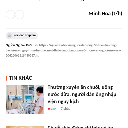
Minh Hoa (t/h)
Rối loạn nhịp tim
Nguồn
Người Đưa Tin
:
https://nguoiduatin.vn/nguoi-dan-ong-60-tuoi-tu-vong-
bac-si-noi-ngay-mua-he-tha-an-it-thit-cung-dung-quen-5-mon-van-nguoi-me-nay-
20426061318430637.htm
TIN KHÁC
Thường xuyên ăn chuối, uống
nước dừa, người đàn ông nhập
viện nguy kịch
7 phút