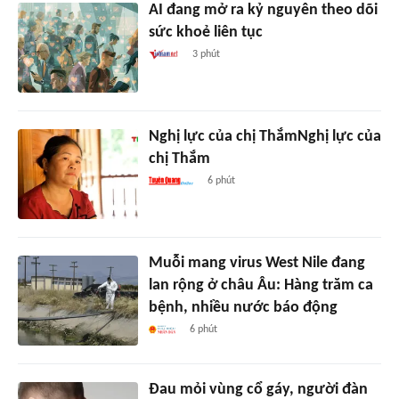
AI đang mở ra kỷ nguyên theo dõi
sức khoẻ liên tục
3 phút
Nghị lực của chị ThắmNghị lực của
chị Thắm
6 phút
Muỗi mang virus West Nile đang
lan rộng ở châu Âu: Hàng trăm ca
bệnh, nhiều nước báo động
6 phút
Đau mỏi vùng cổ gáy, người đàn