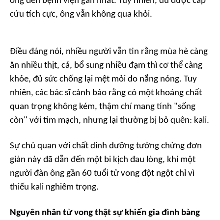
ông đến bệnh viện gần nhất. Tuy nhiên, dù được cấp
cứu tích cực, ông vẫn không qua khỏi.
Điều đáng nói, nhiều người vẫn tin rằng mùa hè càng
ăn nhiều thịt, cá, bổ sung nhiều đạm thì cơ thể càng
khỏe, đủ sức chống lại mệt mỏi do nắng nóng. Tuy
nhiên, các bác sĩ cảnh báo rằng có một khoáng chất
quan trọng không kém, thậm chí mang tính "sống
còn" với tim mạch, nhưng lại thường bị bỏ quên: kali.
Sự chủ quan với chất dinh dưỡng tưởng chừng đơn
giản này đã dẫn đến một bi kịch đau lòng, khi một
người đàn ông gần 60 tuổi tử vong đột ngột chỉ vì
thiếu kali nghiêm trọng.
Nguyên nhân tử vong thật sự khiến gia đình bàng