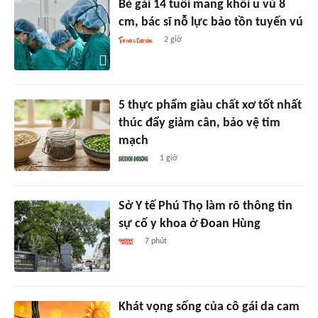
Bé gái 14 tuổi mang khối u vú 8
cm, bác sĩ nỗ lực bảo tồn tuyến vú
2 giờ
5 thực phẩm giàu chất xơ tốt nhất
thúc đẩy giảm cân, bảo vệ tim
mạch
1 giờ
Sở Y tế Phú Thọ làm rõ thông tin
sự cố y khoa ở Đoan Hùng
7 phút
Khát vọng sống của cô gái da cam