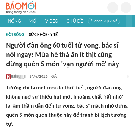
NÓNG
MỚI
VIDEO
CHỦ ĐỀ
#ASEAN Cup 2026
#Trí tuệ nhân tạo
#Mỹ - Iran
#Khám phá Việt Nam
ĐỜI SỐNG
SỨC KHỎE - Y TẾ
#Khám phá thế giới
Người đàn ông 60 tuổi tử vong, bác sĩ
nói ngay: Mùa hè thà ăn ít thịt cũng
đừng quên 5 món 'vạn người mê' này
14/6/2026
Gốc
Tưởng chỉ là mệt mỏi do thời tiết, người đàn ông
không ngờ sự thiếu hụt một khoáng chất 'rất nhỏ'
lại âm thầm dẫn đến tử vong, bác sĩ mách nhỏ đừng
quên 5 món quen thuộc này để tránh bi kịch tương
tự.