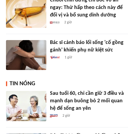
Chuối chín đừng chỉ bóc vỏ ăn
ngay: Thử hấp theo cách này để
đổi vị và bổ sung dinh dưỡng
2 giờ
Bác sĩ cảnh báo lối sống 'cố gồng
gánh' khiến phụ nữ kiệt sức
1 giờ
TIN NÓNG
Sau tuổi 60, chỉ cần giữ 3 điều và
mạnh dạn buông bỏ 2 mối quan
hệ để sống an yên
2 giờ