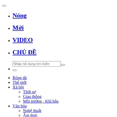
Nóng
Mới
VIDEO
CHỦ ĐỀ
Bóng đá
Thế giới
Xã hội
Thời sự
Giao thông
Môi trường - Khí hậu
Văn hóa
Nghệ thuật
Ẩm thực