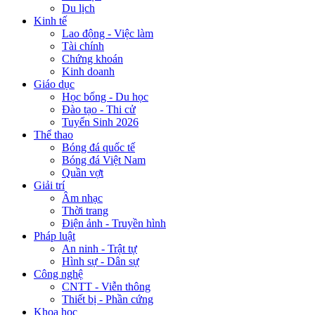
Du lịch
Kinh tế
Lao động - Việc làm
Tài chính
Chứng khoán
Kinh doanh
Giáo dục
Học bổng - Du học
Đào tạo - Thi cử
Tuyển Sinh 2026
Thể thao
Bóng đá quốc tế
Bóng đá Việt Nam
Quần vợt
Giải trí
Âm nhạc
Thời trang
Điện ảnh - Truyền hình
Pháp luật
An ninh - Trật tự
Hình sự - Dân sự
Công nghệ
CNTT - Viễn thông
Thiết bị - Phần cứng
Khoa học