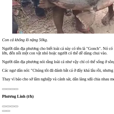
Con cá khổng lồ nặng 50kg.
Người dân địa phương cho biết loài cá này có tên là "Gonch". Nó có 
lớn, đến nỗi một con vật nhỏ hoặc người có thể dễ dàng chui vào.
Người dân địa phương nói rằng loài cá như vậy chỉ có thể sống ở sô
Các ngư dân nói: "Chúng tôi đã đánh bắt cá ở đây khá lâu rồi, nhưng
Thay vì báo cho sở lâm nghiệp và cảnh sát, dân làng sđã chia nhau m
Phương Linh (t/h)