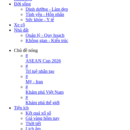
Đời sống
Dinh dưỡng - Làm đẹp
Tình yêu - Hôn nhân
Sức khỏe - Y tế
Xe cộ
Nhà đất
Quản lý - Quy hoạch
Không gian - Kiến trúc
Chủ đề nóng
#
ASEAN Cup 2026
#
Trí tuệ nhân tạo
#
Mỹ - Iran
#
Khám phá Việt Nam
#
Khám phá thế giới
Tiện ích
Kết quả xổ số
Giá vàng hôm nay
Thời tiết
Lịch âm