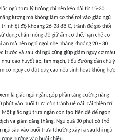
iấc ngủ trưa lý tưởng chỉ nên kéo dài từ 15-30
 năng lượng mà không làm cơ thể rơi vào giấc ngủ
 trì nhiệt độ khoảng 26-28 độ C, tránh để gió thổi
ể sử dụng chăn mỏng để giữ ấm cơ thể, hạn chế co
i ăn mà nên nghỉ ngơi nhẹ nhàng khoảng 20 - 30
c trước và sau khi ngủ cũng giúp giảm nguy cơ máu
 như cao huyết áp, tim mạch, tiểu đường cần chú ý
óm có nguy cơ đột quỵ cao nếu sinh hoạt không hợp
xem là giấc ngủ ngắn, góp phần tăng cường năng
 phút vào buổi trưa còn tránh uể oải, cải thiện trí
 Một giấc ngủ trưa ngắn còn tạo tiền đề để ngon
 dịch và giảm căng thẳng. Ngủ quá 30 phút có thể
 ngủ sâu vào buổi trưa (thường xảy ra sau khi ngủ
phương hướng vào buổi chiều.