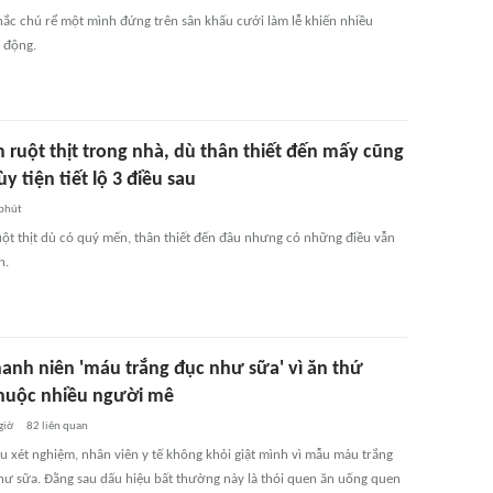
ắc chú rể một mình đứng trên sân khấu cưới làm lễ khiến nhiều
 động.
 ruột thịt trong nhà, dù thân thiết đến mấy cũng
y tiện tiết lộ 3 điều sau
phút
ột thịt dù có quý mến, thân thiết đến đâu nhưng có những điều vẫn
n.
anh niên 'máu trắng đục như sữa' vì ăn thứ
huộc nhiều người mê
giờ
82
liên quan
áu xét nghiệm, nhân viên y tế không khỏi giật mình vì mẫu máu trắng
như sữa. Đằng sau dấu hiệu bất thường này là thói quen ăn uống quen