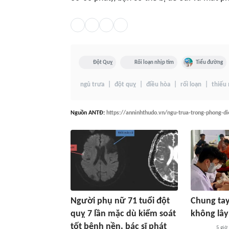
Đột Quỵ
Rối loạn nhịp tim
Tiểu đường
ngủ trưa
đột quỵ
điều hòa
rối loạn
thiếu
Nguồn
ANTĐ
:
https://anninhthudo.vn/ngu-trua-trong-phong-d
Người phụ nữ 71 tuổi đột
Chung tay
quỵ 7 lần mặc dù kiểm soát
không lâ
tốt bệnh nền, bác sĩ phát
5 giờ