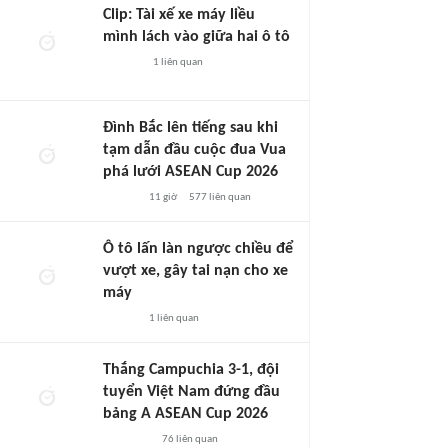
Clip: Tài xế xe máy liều
mình lách vào giữa hai ô tô
1
liên quan
Đình Bắc lên tiếng sau khi
tạm dẫn đầu cuộc đua Vua
phá lưới ASEAN Cup 2026
11 giờ
577
liên quan
Ô tô lấn làn ngược chiều để
vượt xe, gây tai nạn cho xe
máy
1
liên quan
Thắng Campuchia 3-1, đội
tuyển Việt Nam đứng đầu
bảng A ASEAN Cup 2026
76
liên quan