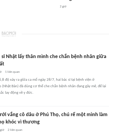
2 giờ
c sĩ Nhật lấy thân mình che chắn bệnh nhân giữa
ất
iờ
1
liên quan
,8 độ xảy ra giữa ca mổ ngày 28/7, hai bác sĩ tại bệnh viện ở
(Nhật Bản) đã dùng cơ thể che chắn bệnh nhân đang gây mê, để lại
ắc lay động về y đức.
ới vắng cô dâu ở Phú Thọ, chú rể một mình làm
 họ khóc vì thương
 giờ
2
liên quan