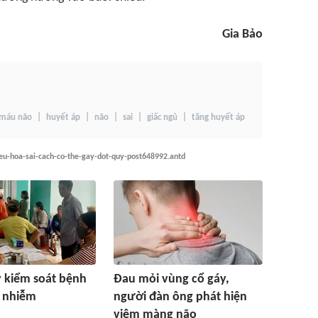
Gia Bảo
 máu não
huyết áp
não
sai
giấc ngủ
tăng huyết áp
ieu-hoa-sai-cach-co-the-gay-dot-quy-post648992.antd
 kiểm soát bệnh
Đau mỏi vùng cổ gáy,
y nhiễm
người đàn ông phát hiện
viêm màng não