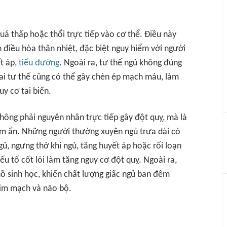
uá thấp hoặc thổi trực tiếp vào cơ thể. Điều này
 điều hòa thân nhiệt, đặc biệt nguy hiểm với người
t áp,
tiểu đường
. Ngoài ra, tư thế ngủ không đúng
ai tư thế cũng có thể gây chèn ép mạch máu, làm
y cơ tai biến.
hông phải nguyên nhân trực tiếp gây đột quỵ, mà là
m ẩn. Những người thường xuyên ngủ trưa dài có
ủ, ngưng thở khi ngủ, tăng huyết áp hoặc rối loạn
ếu tố cốt lõi làm tăng nguy cơ đột quỵ. Ngoài ra,
ồ sinh học, khiến chất lượng giấc ngủ ban đêm
tim mạch và não bộ.