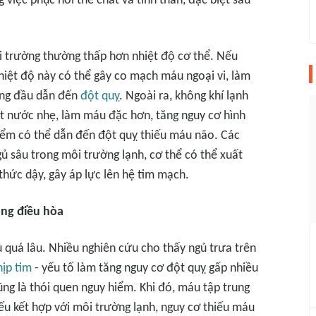
 việc phục hồi thể chất và tinh thần, đặc biệt sau
i trường thường thấp hơn nhiệt độ cơ thể. Nếu
hiệt độ này có thể gây co mạch máu ngoại vi, làm
hàng đầu dẫn đến
đột quỵ
. Ngoài ra, không khí lạnh
ất nước nhẹ, làm máu đặc hơn, tăng nguy cơ hình
iểm có thể dẫn đến đột quỵ thiếu máu não. Các
gủ sâu trong môi trường lạnh, cơ thể có thể xuất
 thức dậy, gây áp lực lên hệ tim mạch.
òng điều hòa
 quá lâu. Nhiều nghiên cứu cho thấy ngủ trưa trên
hịp tim
- yếu tố làm tăng nguy cơ đột quỵ gấp nhiều
ũng là thói quen nguy hiểm. Khi đó, máu tập trung
ếu kết hợp với môi trường lạnh, nguy cơ thiếu máu