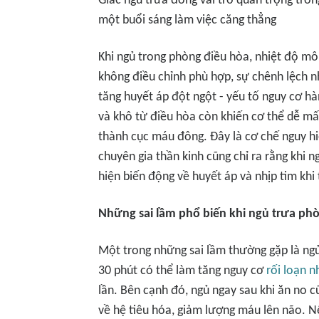
Giấc ngủ trưa đóng vai trò quan trọng trong
một buổi sáng làm việc căng thẳng
Khi ngủ trong phòng điều hòa, nhiệt độ mô
không điều chỉnh phù hợp, sự chênh lệch n
tăng huyết áp đột ngột - yếu tố nguy cơ 
và khô từ điều hòa còn khiến cơ thể dễ m
thành cục máu đông. Đây là cơ chế nguy h
chuyên gia thần kinh cũng chỉ ra rằng khi n
hiện biến động về huyết áp và nhịp tim khi
Những sai lầm phổ biến khi ngủ trưa ph
Một trong những sai lầm thường gặp là ngủ
30 phút có thể làm tăng nguy cơ
rối loạn n
lần. Bên cạnh đó, ngủ ngay sau khi ăn no c
về hệ tiêu hóa, giảm lượng máu lên não. N