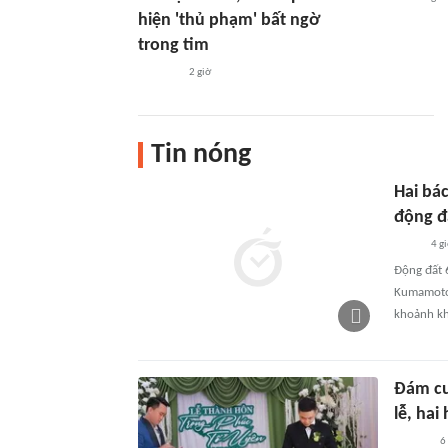
hiện 'thủ phạm' bất ngờ
trong tim
2 giờ
Tin nóng
Hai bá
động đ
4 g
Động đất 6
Kumamoto 
khoảnh kh
Đám cư
lễ, hai
6