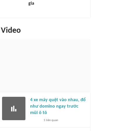
gia
Video
4 xe máy quệt vào nhau, đổ
như domino ngay trước
mũi ô tô
1
liên quan