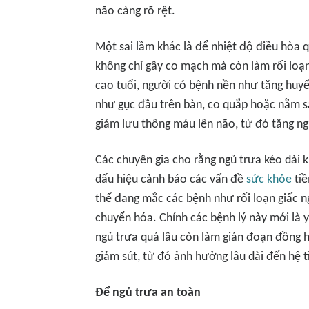
não càng rõ rệt.
Một sai lầm khác là để nhiệt độ điều hòa q
không chỉ gây co mạch mà còn làm rối loạn
cao tuổi, người có bệnh nền như tăng huyế
như gục đầu trên bàn, co quắp hoặc nằm s
giảm lưu thông máu lên não, từ đó tăng ngu
Các chuyên gia cho rằng ngủ trưa kéo dài k
dấu hiệu cảnh báo các vấn đề
sức khỏe
tiề
thể đang mắc các bệnh như rối loạn giấc ng
chuyển hóa. Chính các bệnh lý này mới là y
ngủ trưa quá lâu còn làm gián đoạn đồng h
giảm sút, từ đó ảnh hưởng lâu dài đến hệ 
Để ngủ trưa an toàn