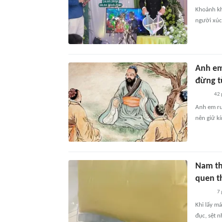
Khoảnh kh
người xúc
Anh em
đừng tù
42 
Anh em ru
nên giữ kí
Nam th
quen t
7 
Khi lấy m
đục, sệt 