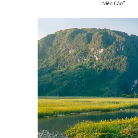
Mèo Cào".