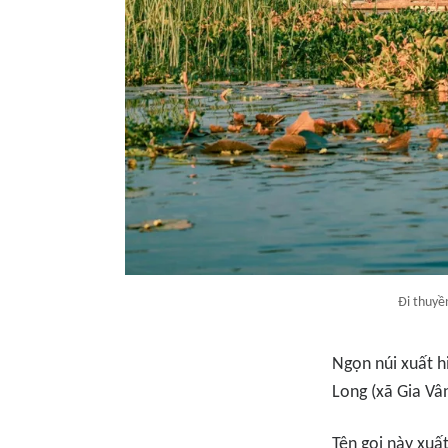
Đi thuyề
Ngọn núi xuất h
Long (xã Gia Vâ
Tên gọi này xuấ