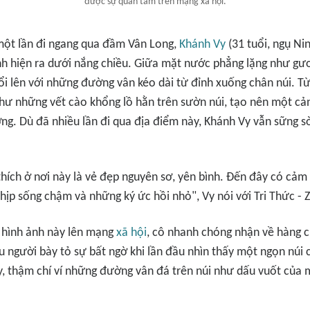
được sự quan tâm trên mạng xã hội.
một lần đi ngang qua đầm Vân Long,
Khánh Vy
(31 tuổi, ngụ Ni
h hiện ra dưới nắng chiều. Giữa mặt nước phẳng lặng như gươ
ổi lên với những đường vân kéo dài từ đỉnh xuống chân núi. Từ 
như những vết cào khổng lồ hằn trên sườn núi, tạo nên một cả
ng. Dù đã nhiều lần đi qua địa điểm này, Khánh Vy vẫn sững s
 thích ở nơi này là vẻ đẹp nguyên sơ, yên bình. Đến đây có cả
nhịp sống chậm và những ký ức hồi nhỏ", Vy nói với
Tri Thức -
i hình ảnh này lên mạng
xã hội
, cô nhanh chóng nhận về hàng c
u người bày tỏ sự bất ngờ khi lần đầu nhìn thấy một ngọn núi 
y, thậm chí ví những đường vân đá trên núi như dấu vuốt của