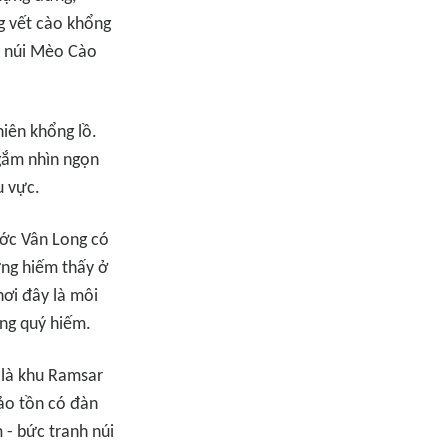
g vết cào khổng
à núi Mèo Cào
iên khổng lồ.
ngắm nhìn ngọn
u vực.
ước Vân Long có
ưng hiếm thấy ở
nơi đây là môi
ắng quý hiếm.
là khu Ramsar
bảo tồn có đàn
 - bức tranh núi