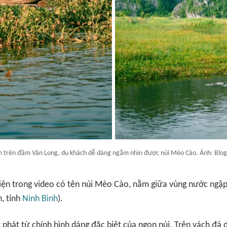
n trên đầm Vân Long, du khách dễ dàng ngắm nhìn được núi Mèo Cào. Ảnh: Blog
iện trong video có tên núi Mèo Cào, nằm giữa vùng nước ngậ
n, tỉnh
Ninh Bình
).
t phát từ chính hình dáng đặc biệt của ngọn núi. Trên vách đá