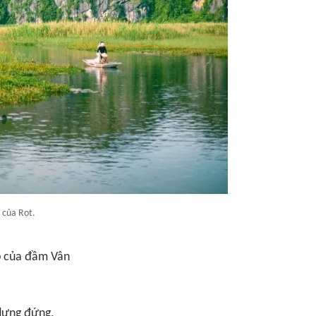
 của Rọt.
p của đầm Vân
 dựng đứng,