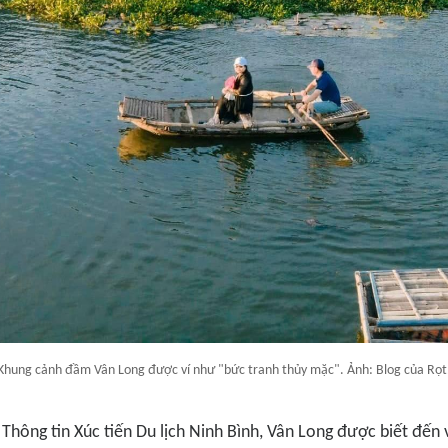
Khung cảnh đầm Vân Long được ví như "bức tranh thủy mặc". Ảnh: Blog của Rọt
Thông tin Xúc tiến Du lịch Ninh Bình, Vân Long được biết đến v