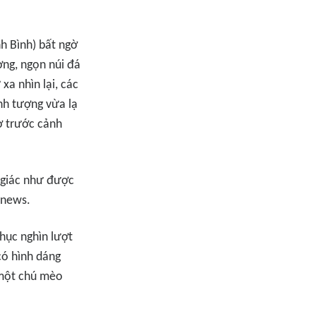
nh Bình) bất ngờ
ng, ngọn núi đá
xa nhìn lại, các
nh tượng vừa lạ
ờ trước cảnh
m giác như được
 Znews
.
hục nghìn lượt
có hình dáng
 một chú mèo