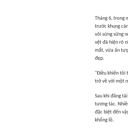
Tháng 6, trong 
trước khung cản
vôi sừng sững n
vệt đá hiện rõ 
mắt, vừa ấn tượ
đẹp.
"Điều khiến tôi
trở về với một 
Sau khi đăng tả
tương tác. Nhiề
đặc biệt đến vậ
khổng lồ.