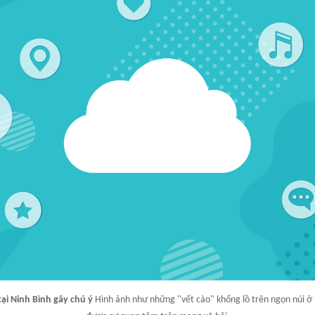
ại Ninh Bình gây chú ý
Hình ảnh như những "vết cào" khổng lồ trên ngọn núi ở