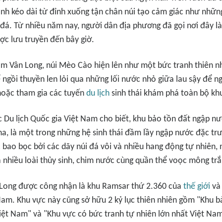
h kéo dài từ đỉnh xuống tận chân núi tạo cảm giác như nhữn
 đá. Từ nhiều năm nay, người dân địa phương đã gọi nơi đây l
ược lưu truyền đến bây giờ.
 Vân Long, núi Mèo Cào hiện lên như một bức tranh thiên nh
 ngồi thuyền len lỏi qua những lối nước nhỏ giữa lau sậy để 
 hoặc tham gia các tuyến
du lịch
sinh thái khám phá toàn bộ kh
c Du lịch Quốc gia Việt Nam cho biết, khu bảo tồn đất ngập n
 ha, là một trong những hệ sinh thái đầm lầy ngập nước đặc tr
bao bọc bởi các dãy núi đá vôi và nhiều hang động tự nhiên, 
 nhiều loài thủy sinh, chim nước cùng quần thể voọc mông tr
Long được công nhận là khu Ramsar thứ 2.360 của
thế giới
và 
Nam. Khu vực này cũng sở hữu 2 kỷ lục thiên nhiên gồm "Khu 
iệt Nam" và "Khu vực có bức tranh tự nhiên lớn nhất Việt Nam