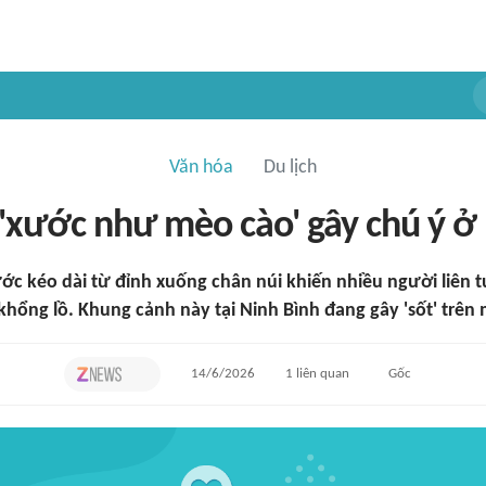
Văn hóa
Du lịch
'xước như mèo cào' gây chú ý ở
ớc kéo dài từ đỉnh xuống chân núi khiến nhiều người liên 
hổng lồ. Khung cảnh này tại Ninh Bình đang gây 'sốt' trên 
14/6/2026
1
liên quan
Gốc