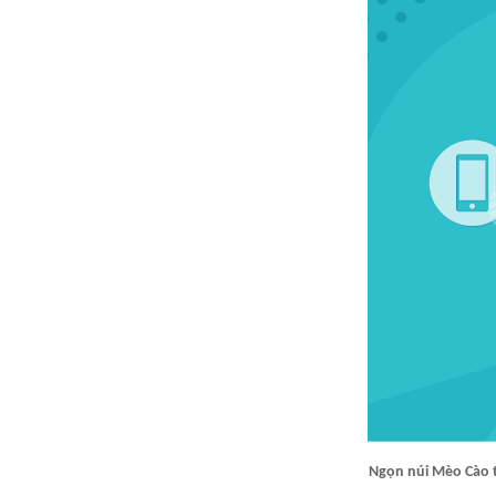
Ngọn núi Mèo Cào t