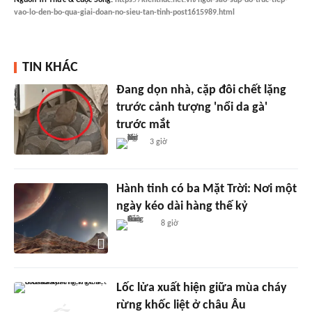
Nguồn
Tri Thức & Cuộc Sống
:
https://kienthuc.net.vn/ngoi-sao-sup-do-truc-tiep-
vao-lo-den-bo-qua-giai-doan-no-sieu-tan-tinh-post1615989.html
TIN KHÁC
Đang dọn nhà, cặp đôi chết lặng
trước cảnh tượng 'nổi da gà'
trước mắt
3 giờ
Hành tinh có ba Mặt Trời: Nơi một
ngày kéo dài hàng thế kỷ
8 giờ
Lốc lửa xuất hiện giữa mùa cháy
rừng khốc liệt ở châu Âu