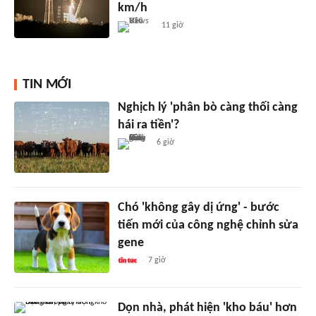
km/h
11 giờ
TIN MỚI
Nghịch lý 'phân bò càng thối càng
hái ra tiền'?
6 giờ
Chó 'không gây dị ứng' - bước
tiến mới của công nghệ chỉnh sửa
gene
7 giờ
Dọn nhà, phát hiện 'kho báu' hơn