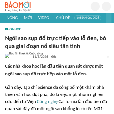
NÓNG
MỚI
VIDEO
CHỦ ĐỀ
#ASEAN Cup 2026
#Trí tuệ nhân tạo
#Mỹ - Iran
#Khám phá Việt Nam
KHOA HỌC
#Khám phá thế giới
Ngôi sao sụp đổ trực tiếp vào lỗ đen, bỏ
qua giai đoạn nổ siêu tân tinh
11/5/2026
Gốc
Các nhà khoa học lần đầu tiên quan sát được một
ngôi sao sụp đổ trực tiếp vào một lỗ đen.
Gần đây, Tạp chí Science đã công bố một khám phá
thiên văn học đột phá, đó là việc một nhóm nghiên
cứu đến từ Viện
Công nghệ
California lần đầu tiên đã
quan sát đầy đủ một ngôi sao khổng lồ có tên M31-