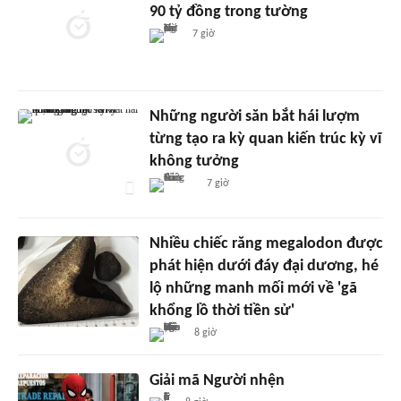
90 tỷ đồng trong tường
7 giờ
Những người săn bắt hái lượm
từng tạo ra kỳ quan kiến trúc kỳ vĩ
không tưởng
7 giờ
Nhiều chiếc răng megalodon được
phát hiện dưới đáy đại dương, hé
lộ những manh mối mới về 'gã
khổng lồ thời tiền sử'
8 giờ
Giải mã Người nhện