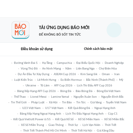
TẢI ỨNG DỤNG BÁO MỚI
ĐỂ KHÔNG BỎ SÓT TIN TỨC
Điều khoản sử dụng
Chính sách bảo mật
Đường Vành Đai 5
Hạ Tầng
Campuchia
Đại Biểu Quốc Hội
Doanh Nghiệp
Vùng Thủ Đô
An Ninh Mạng
Năm
Liên Bang Nga
Chợ Biên Hòa
Dự Án Đầu Tư Xây Dựng
ASEAN Cup 2026
Kim Sang-Sik
Oman
Iran
Luật Kiến Trúc
Lê Minh Hưng
Eo Biển Hormuz
Bắc Ninh (thành Phố)
Mỹ
Ukraine
Tô Lâm
AFF Cup 2026
Lịch Thi Đấu AFF Cup 2026
Bảng Xếp Hạng AFF Cup 2026
Bóng Đá
Báo Bóng Đá
Bóng Đá Việt Nam
Thể Thao
Lionel Messi
Lamine Yamal
Nguyễn Xuân Son
Nguyễn Đình Bắc
Tin Thế Giới
Pháp Luật
Xã Hội
Tin Bão
Tin Tức
Giá Vàng
Tuyển Việt Nam
U23 Việt Nam
U17 Việt Nam
Kết Quả Bóng Đá
Ngoại Hạng Anh
Bảng Xếp Hạng Ngoại Hạng Anh
Lịch Thi Đấu Ngoại Hạng Anh
Cúp C1
Kết Quả Vietlott Power 6/55
Kết Quả Xổ Số
Xổ Số Miền Nam
Xổ Số Miền Bắc
Xổ Số Miền Trung
Giao Thông
Thời Sự
Lịch Vạn Niên
Thời Tiết
Thời Tiết Thành Phố Hồ Chí Minh
Thời Tiết Hà Nội
Giá Xăng Dầu