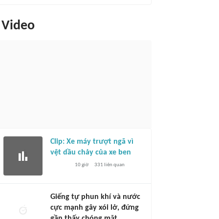
Video
Clip: Xe máy trượt ngã vì
vệt dầu chảy của xe ben
10 giờ
331
liên quan
Giếng tự phun khí và nước
cực mạnh gây xói lở, đứng
gần thấy chóng mặt