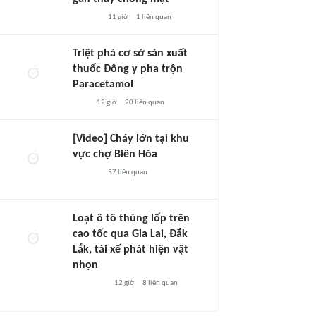
11 giờ
1
liên quan
Triệt phá cơ sở sản xuất
thuốc Đông y pha trộn
Paracetamol
12 giờ
20
liên quan
[Video] Cháy lớn tại khu
vực chợ Biên Hòa
57
liên quan
Loạt ô tô thủng lốp trên
cao tốc qua Gia Lai, Đắk
Lắk, tài xế phát hiện vật
nhọn
12 giờ
8
liên quan