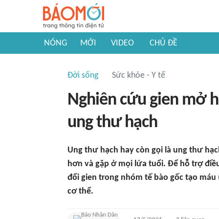
NÓNG
MỚI
VIDEO
CHỦ ĐỀ
Đời sống
Sức khỏe - Y tế
Nghiên cứu gien mở hư
ung thư hạch
Ung thư hạch hay còn gọi là ung thư hạ
hơn và gặp ở mọi lứa tuổi. Để hỗ trợ điề
đổi gien trong nhóm tế bào gốc tạo máu (
cơ thể.