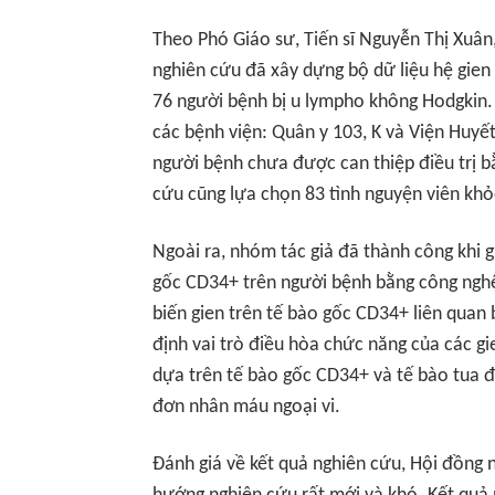
Theo Phó Giáo sư, Tiến sĩ Nguyễn Thị Xuân
nghiên cứu đã xây dựng bộ dữ liệu hệ gie
76 người bệnh bị u lympho không Hodgkin. 
các bệnh viện: Quân y 103, K và Viện Huyế
người bệnh chưa được can thiệp điều trị b
cứu cũng lựa chọn 83 tình nguyện viên k
Ngoài ra, nhóm tác giả đã thành công khi g
gốc CD34+ trên người bệnh bằng công nghệ 
biến gien trên tế bào gốc CD34+ liên quan
định vai trò điều hòa chức năng của các g
dựa trên tế bào gốc CD34+ và tế bào tua 
đơn nhân máu ngoại vi.
Đánh giá về kết quả nghiên cứu, Hội đồng 