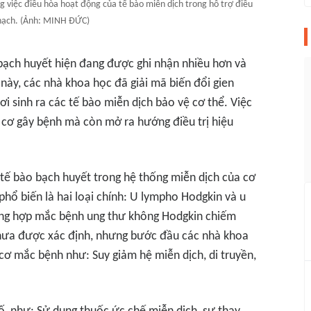
 việc điều hòa hoạt động của tế bào miễn dịch trong hỗ trợ điều
 hạch. (Ảnh: MINH ĐỨC)
bạch huyết hiện đang được ghi nhận nhiều hơn và
 này, các nhà khoa học đã giải mã biến đổi gien
i sinh ra các tế bào miễn dịch bảo vệ cơ thể. Việc
y cơ gây bệnh mà còn mở ra hướng điều trị hiệu
 tế bào bạch huyết trong hệ thống miễn dịch của cơ
 phổ biến là hai loại chính: U lympho Hodgkin và u
ờng hợp mắc bệnh ung thư không Hodgkin chiếm
hưa được xác định, nhưng bước đầu các nhà khoa
cơ mắc bệnh như: Suy giảm hệ miễn dịch, di truyền,