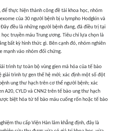
, để thực hiện thành công đề tài khoa học, nhóm
n exome của 30 người bệnh bị u lympho Hodgkin và
Đây đều là những người bệnh đang, đã điều trị tại
t học truyền máu Trung ương. Tiêu chí lựa chọn là
ằng bất kỳ hình thức gì. Bên cạnh đó, nhóm nghiên
hỏe mạnh vào nhóm đối chứng.
iải trình tự toàn bộ vùng gien mã hóa của tế bào
giải trình tự gen thế hệ mới; xác định một số đột
 bệnh ung thư hạch trên cơ thể người bệnh; xác
ien A20, CYLD và CNN2 trên tế bào ung thư hạch
được biệt hóa từ tế bào máu cuống rốn hoặc tế bào
nghiệm thu cấp Viện Hàn lâm khẳng định, đây là