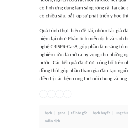
hướng nghiên cứu rất mới và khó. Kết quả 
có tính ứng dụng lâm sàng rộng rãi tại các
có chiều sâu, bắt kịp sự phát triển y học t
Quá trình thực hiện đề tài, nhóm tác giả 
hiện đại như: Phân tích miễn dịch và sinh h
nghệ CRISPR-Cas9, góp phần làm sáng tỏ n
nghiên cứu đã mở ra hy vọng cho những ngư
nước. Các kết quả đã được công bố trên nh
đồng thời góp phần tham gia đào tạo nguồn
điều trị các bệnh ung thư nói chung và ung
hạch
gene
tế bào gốc
bạch huyết
ung thư
miễn dịch