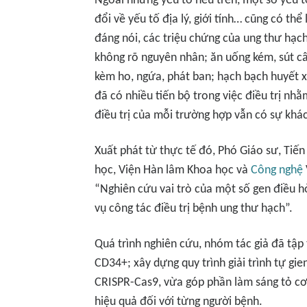
Ngoài những yếu tố nêu trên, một số yếu t
đổi về yếu tố địa lý, giới tính… cũng có th
đáng nói, các triệu chứng của ung thư hạc
không rõ nguyên nhân; ăn uống kém, sút 
kèm ho, ngứa, phát ban; hạch bạch huyết x
đã có nhiều tiến bộ trong việc điều trị nh
điều trị của mỗi trường hợp vẫn có sự khác
Xuất phát từ thực tế đó, Phó Giáo sư, Tiến
học, Viện Hàn lâm Khoa học và
Công nghệ
“Nghiên cứu vai trò của một số gen điều 
vụ công tác điều trị bệnh ung thư hạch”.
Quá trình nghiên cứu, nhóm tác giả đã tập 
CD34+; xây dựng quy trình giải trình tự gi
CRISPR-Cas9, vừa góp phần làm sáng tỏ cơ
hiệu quả đối với từng người bệnh.