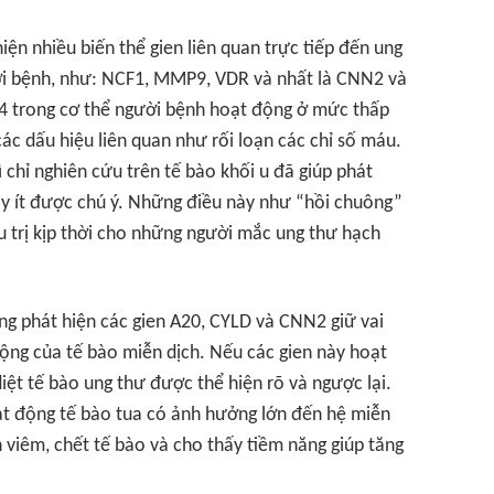
ện nhiều biến thể gien liên quan trực tiếp đến ung
ười bệnh, như: NCF1, MMP9, VDR và nhất là CNN2 và
 trong cơ thể người bệnh hoạt động ở mức thấp
ác dấu hiệu liên quan như rối loạn các chỉ số máu.
 chỉ nghiên cứu trên tế bào khối u đã giúp phát
ây ít được chú ý. Những điều này như “hồi chuông”
ều trị kịp thời cho những người mắc ung thư hạch
ng phát hiện các gien A20, CYLD và CNN2 giữ vai
động của tế bào miễn dịch. Nếu các gien này hoạt
iệt tế bào ung thư được thể hiện rõ và ngược lại.
ạt động tế bào tua có ảnh hưởng lớn đến hệ miễn
 viêm, chết tế bào và cho thấy tiềm năng giúp tăng
.