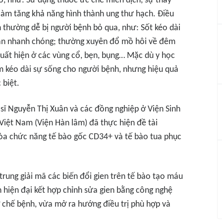
ố, như: Sử dụng thuốc ức chế miễn dịch, sự thay
ể làm tăng khả năng hình thành ung thư hạch. Điều
h thường dễ bị người bệnh bỏ qua, như: Sốt kéo dài
cân nhanh chóng; thường xuyên đổ mồ hôi về đêm
uất hiện ở các vùng cổ, bẹn, bụng… Mặc dù y học
ằm kéo dài sự sống cho người bệnh, nhưng hiệu quả
 biệt.
 sĩ Nguyễn Thị Xuân và các đồng nghiệp ở Viện Sinh
Việt Nam (Viện Hàn lâm) đã thực hiện đề tài
hòa chức năng tế bào gốc CD34+ và tế bào tua phục
trung giải mã các biến đổi gien trên tế bào tạo máu
en hiện đại kết hợp chỉnh sửa gien bằng công nghệ
 chế bệnh, vừa mở ra hướng điều trị phù hợp và