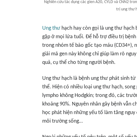
Nghiên cứu tác dụng các gien A20, CYLD và CNN2 trong
trị ung thư
Ung thư
hạch hay còn gọi là ung thư hạch 
gặp ở mọi lứa tuổi. Để hỗ trợ điều trị bệnh
trong nhóm tế bào gốc tạo máu (CD34+), nơ
giải mã gen này không chỉ giúp làm rõ ngu
quả, cụ thể cho từng người bệnh.
Ung thư hạch là bệnh ung thư phát sinh từ
thể. Hiện có nhiều loại ung thư hạch, song
lympho không Hodgkin; trong đó, các trư
khoảng 90%. Nguyên nhân gây bệnh vẫn c
học phát hiện những yếu tố làm tăng nguy 
môi trường sống…