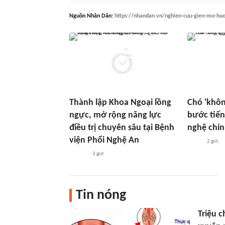
Nguồn
Nhân Dân
:
https://nhandan.vn/nghien-cuu-gien-mo-huo
Thành lập Khoa Ngoại lồng
Chó 'khôn
ngực, mở rộng năng lực
bước tiến
điều trị chuyên sâu tại Bệnh
nghệ chỉn
viện Phổi Nghệ An
2 giờ
3 giờ
Tin nóng
Triệu 