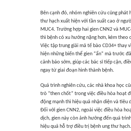
Bên cạnh đó, nhóm nghiên cứu cũng phát hi
thư hạch xuất hiện với tần suất cao ở ng
MUC4. Trường hợp hai gien CNN2 và MUC4
thì bệnh có xu hướng nặng hơn, kèm theo c
Việc tập trung giải mã tế bào CD34+ thay vì
hiện những biến thể gien “ẩn” mà trước đ
cảnh báo sớm, giúp các bác sĩ tiếp cận, đi
ngay từ giai đoạn hình thành bệnh.
Quá trình nghiên cứu, các nhà khoa học cũ
trò “then chốt” trong việc điều hòa hoạt 
động mạnh thì hiệu quả nhận diện và tiêu d
Đối với gien CNN2, ngoài việc điều hòa ho
dịch, gien này còn ảnh hưởng đến quá trình
hiệu quả hỗ trợ điều trị bệnh ung thư hạch