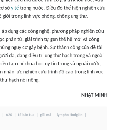
nghiên cứu thu được vừa có giá trị khoa học, vừa
 cơ sở
y tế
trong nước. Điều đó thể hiện nghiên cứu
hế giới trong lĩnh vực phòng, chống ung thư.
đã áp dụng các công nghệ, phương pháp nghiên cứu
ọc phân tử, giải trình tự gen thế hệ mới và công
hững nguy cơ gây bệnh. Sự thành công của đề tài
ời đã, đang điều trị ung thư hạch trong và ngoài
iều tạp chí khoa học uy tín trong và ngoài nước,
 nhân lực nghiên cứu trình độ cao trong lĩnh vực
 thư hạch nói riêng.
NHẬT MINH
A20
tế bào tua
giải mã
lympho Hodgkin