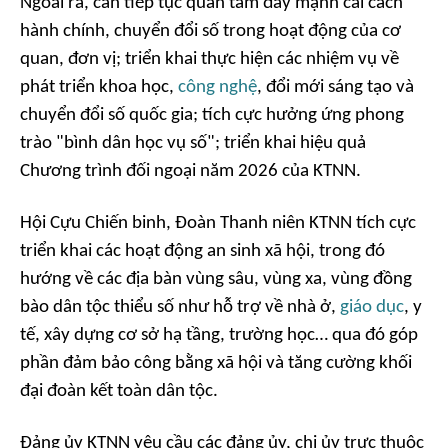
Ngoài ra, cần tiếp tục quan tâm đẩy mạnh cải cách
hành chính, chuyển đổi số trong hoạt động của cơ
quan, đơn vị; triển khai thực hiện các nhiệm vụ về
phát triển khoa học,
công nghệ
, đổi mới sáng tạo và
chuyển đổi số quốc gia; tích cực hưởng ứng phong
trào "bình dân học vụ số"; triển khai hiệu quả
Chương trình đối ngoại năm 2026 của KTNN.
Hội Cựu Chiến binh, Đoàn Thanh niên KTNN tích cực
triển khai các hoạt động an sinh xã hội, trong đó
hướng về các địa bàn vùng sâu, vùng xa, vùng đồng
bào dân tộc thiểu số như hỗ trợ về nhà ở,
giáo dục
, y
tế, xây dựng cơ sở hạ tầng, trường học… qua đó góp
phần đảm bảo công bằng xã hội và tăng cường khối
đại đoàn kết toàn dân tộc.
Đảng ủy KTNN yêu cầu các đảng ủy, chi ủy trực thuộc