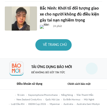
Bắc Ninh: Khởi tố đối tượng giao
xe cho người không đủ điều kiện
gây tai nạn nghiêm trọng
24 phút
VỀ TRANG CHỦ
TẢI ỨNG DỤNG BÁO MỚI
ĐỂ KHÔNG BỎ SÓT TIN TỨC
Điều khoản sử dụng
Chính sách bảo mật
Tô Lâm
Xaysomphone Phomvihane
Nắng Nóng
Trần Thanh Mẫn
New Zealand Cindy Kiro
Quốc Hội Lào
Eo Biển Hormuz
Mũi Nghê
Luật Dầu Khí
ASEAN Cup 2026
Myanmar
Australia
Australia Sam Mostyn