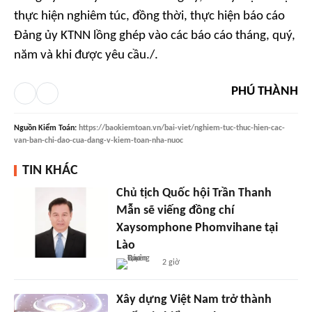
thực hiện nghiêm túc, đồng thời, thực hiện báo cáo
Đảng ủy KTNN lồng ghép vào các báo cáo tháng, quý,
năm và khi được yêu cầu./.
PHÚ THÀNH
Nguồn
Kiểm Toán
:
https://baokiemtoan.vn/bai-viet/nghiem-tuc-thuc-hien-cac-
van-ban-chi-dao-cua-dang-v-kiem-toan-nha-nuoc
TIN KHÁC
Chủ tịch Quốc hội Trần Thanh
Mẫn sẽ viếng đồng chí
Xaysomphone Phomvihane tại
Lào
2 giờ
Xây dựng Việt Nam trở thành