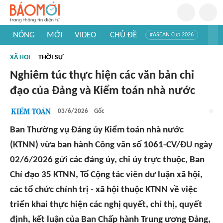
NÓNG
MỚI
VIDEO
CHỦ ĐỀ
#ASEAN Cup 2026
#Trí tuệ nhân tạo
#Mỹ - Iran
#Khám phá Việt Nam
XÃ HỘI
THỜI SỰ
#Khám phá thế giới
Nghiêm túc thực hiện các văn bản chỉ
đạo của Đảng và Kiểm toán nhà nước
03/6/2026
Gốc
Ban Thường vụ Đảng ủy Kiểm toán nhà nước
(KTNN) vừa ban hành Công văn số 1061-CV/ĐU ngày
02/6/2026 gửi các đảng ủy, chi ủy trực thuộc, Ban
Chỉ đạo 35 KTNN, Tổ Cộng tác viên dư luận xã hội,
các tổ chức chính trị - xã hội thuộc KTNN về việc
triển khai thực hiện các nghị quyết, chỉ thị, quyết
định, kết luận của Ban Chấp hành Trung ương Đảng,