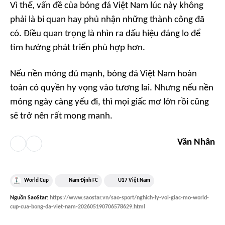
Vì thế, vấn đề của bóng đá Việt Nam lúc này không
phải là bi quan hay phủ nhận những thành công đã
có. Điều quan trọng là nhìn ra dấu hiệu đáng lo để
tìm hướng phát triển phù hợp hơn.
Nếu nền móng đủ mạnh, bóng đá Việt Nam hoàn
toàn có quyền hy vọng vào tương lai. Nhưng nếu nền
móng ngày càng yếu đi, thì mọi giấc mơ lớn rồi cũng
sẽ trở nên rất mong manh.
Văn Nhân
World Cup
Nam Định FC
U17 Việt Nam
Nguồn
SaoStar
:
https://www.saostar.vn/sao-sport/nghich-ly-voi-giac-mo-world-
cup-cua-bong-da-viet-nam-202605190706578629.html