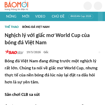
NÓNG
MỚI
VIDEO
CHỦ ĐỀ
#ASEAN Cup 2026
#Trí tuệ nhân tạo
#Mỹ - Iran
#Khám phá Việt Nam
THỂ THAO
BÓNG ĐÁ VIỆT NAM
#Khám phá thế giới
Nghịch lý với giấc mơ World Cup của
bóng đá Việt Nam
19/5/2026
Gốc
Bóng đá Việt Nam đang đứng trước một nghịch lý
rất lớn. Chúng ta nói về giấc mơ World Cup, nhưng
thực tế của nền bóng đá lúc này lại đặt ra dấu hỏi
hơn là sự yên tâm.
Sân chơi CLB sa sút