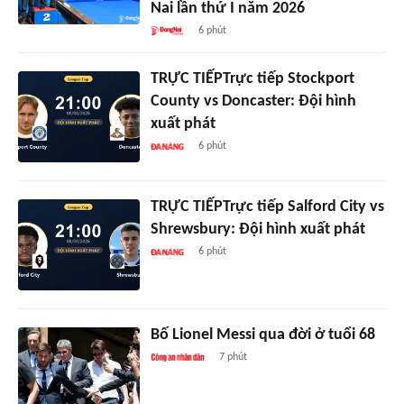
Nai lần thứ I năm 2026
6 phút
TRỰC TIẾPTrực tiếp Stockport
County vs Doncaster: Đội hình
xuất phát
6 phút
TRỰC TIẾPTrực tiếp Salford City vs
Shrewsbury: Đội hình xuất phát
6 phút
Bố Lionel Messi qua đời ở tuổi 68
7 phút