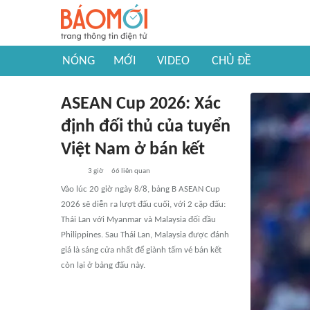
NÓNG
MỚI
VIDEO
CHỦ ĐỀ
ASEAN Cup 2026: Xác
định đối thủ của tuyển
Việt Nam ở bán kết
3 giờ
66
liên quan
Vào lúc 20 giờ ngày 8/8, bảng B ASEAN Cup
2026 sẽ diễn ra lượt đấu cuối, với 2 cặp đấu:
Thái Lan với Myanmar và Malaysia đối đầu
Philippines. Sau Thái Lan, Malaysia được đánh
giá là sáng cửa nhất để giành tấm vé bán kết
còn lại ở bảng đấu này.