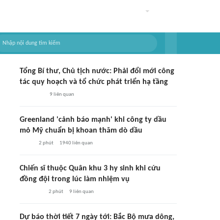
Tổng Bí thư, Chủ tịch nước: Phải đổi mới công
tác quy hoạch và tổ chức phát triển hạ tầng
9
liên quan
Greenland 'cảnh báo mạnh' khi công ty dầu
mỏ Mỹ chuẩn bị khoan thăm dò dầu
2 phút
1940
liên quan
Chiến sĩ thuộc Quân khu 3 hy sinh khi cứu
đồng đội trong lúc làm nhiệm vụ
2 phút
9
liên quan
Dự báo thời tiết 7 ngày tới: Bắc Bộ mưa dông,