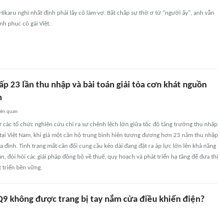
Hikaru nghĩ nhất định phải lấy cô làm vợ. Bất chấp sự thờ ơ từ "người ấy", anh vẫn
inh phục cô gái Việt.
ấp 23 lần thu nhập và bài toán giải tỏa cơn khát nguồn
n
iên quan
 các tổ chức nghiên cứu chỉ ra sự chênh lệch lớn giữa tốc độ tăng trưởng thu nhập
 tại Việt Nam, khi giá một căn hộ trung bình hiện tương đương hơn 23 năm thu nhập
a đình. Tình trạng mất cân đối cung cầu kéo dài đang đặt ra áp lực lớn lên khả năng
ân, đòi hỏi các giải pháp đồng bộ về thuế, quy hoạch và phát triển hạ tầng để đưa thị
 triển bền vững.
 Q9 không được trang bị tay nắm cửa điều khiển điện?