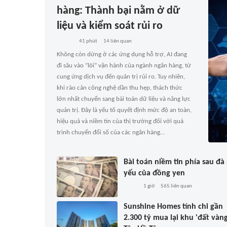
hàng: Thành bại nằm ở dữ
liệu và kiểm soát rủi ro
41 phút
14
liên quan
Không còn dừng ở các ứng dụng hỗ trợ, AI đang
đi sâu vào “lõi” vận hành của ngành ngân hàng, từ
cung ứng dịch vụ đến quản trị rủi ro. Tuy nhiên,
khi rào cản công nghệ dần thu hẹp, thách thức
lớn nhất chuyển sang bài toán dữ liệu và năng lực
quản trị. Đây là yếu tố quyết định mức độ an toàn,
hiệu quả và niềm tin của thị trường đối với quá
trình chuyển đổi số của các ngân hàng…
Bài toán niềm tin phía sau đà
yếu của đồng yen
1 giờ
565
liên quan
Sunshine Homes tính chi gần
2.300 tỷ mua lại khu 'đất vàng