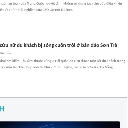
chuẩn an toàn của Trung Quốc, quyết định không sử dụng tay nắm cửa điều khiển
ến từ chính trải nghiệm của CEO Gernot Döllner.
cứu nữ du khách bị sóng cuốn trôi ở bán đảo Sơn Trà
liên quan
n khai tìm kiếm, Tàu 629 thuộc Vùng 3 Hải quân đã cứu được một nữ du khách trong
g cuốn trôi khi chụp ảnh tại khu vực Mũi Nghê, bán đảo Sơn Trà, Đà Nẵng.
H