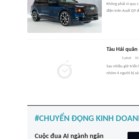
Không phải vì quy 
điện trên Audi Q9 đ
Tàu Hải quân 
5 phút
31
Sau nhiều giờ triể
nhóm 4 người bị són
CHUYỂN ĐỘNG KINH DOAN
Cuộc đua AI ngành ngân