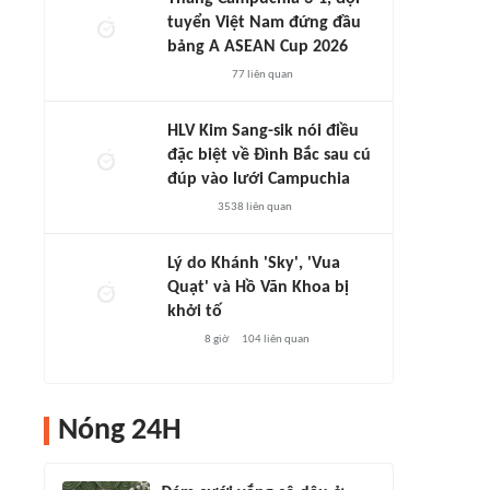
tuyển Việt Nam đứng đầu
bảng A ASEAN Cup 2026
77
liên quan
HLV Kim Sang-sik nói điều
đặc biệt về Đình Bắc sau cú
đúp vào lưới Campuchia
3538
liên quan
Lý do Khánh 'Sky', 'Vua
Quạt' và Hồ Văn Khoa bị
khởi tố
8 giờ
104
liên quan
Nóng 24H