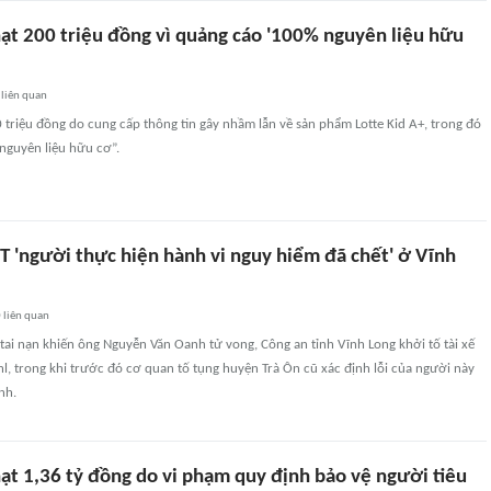
hạt 200 triệu đồng vì quảng cáo '100% nguyên liệu hữu
liên quan
 triệu đồng do cung cấp thông tin gây nhầm lẫn về sản phẩm Lotte Kid A+, trong đó
nguyên liệu hữu cơ”.
 'người thực hiện hành vi nguy hiểm đã chết' ở Vĩnh
0
liên quan
tai nạn khiến ông Nguyễn Văn Oanh tử vong, Công an tỉnh Vĩnh Long khởi tố tài xế
nl, trong khi trước đó cơ quan tố tụng huyện Trà Ôn cũ xác định lỗi của người này
nh.
ạt 1,36 tỷ đồng do vi phạm quy định bảo vệ người tiêu