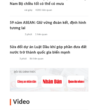
Nam Bộ chiều tối có thể có mưa
vài giây
4285
liên quan
59 năm ASEAN: Giữ vững đoàn kết, định hình
tương lai
3 phút
1
liên quan
Sửa đổi dự án Luật Dầu khí góp phần đưa đất
nước trở thành quốc gia biển mạnh
3 phút
86
liên quan
ĐỐI TÁC CHÍNH THỨC
Video