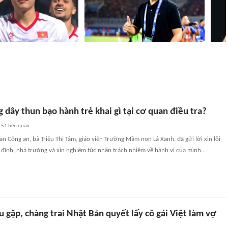
h Bắc ghi bàn nhiều hơn ba
HLV Kim Sang Sik không phá nổi kỷ lục
CĐV Th
tịch cộng lại
của ông Park
Nam va
581
liên quan
2 giờ
3297
liên quan
dây thun bạo hành trẻ khai gì tại cơ quan điều tra?
51
liên quan
an Công an, bà Triệu Thị Tâm, giáo viên Trường Mầm non Lá Xanh, đã gửi lời xin lỗi
 đình, nhà trường và xin nghiêm túc nhận trách nhiệm về hành vi của mình...
u gặp, chàng trai Nhật Bản quyết lấy cô gái Việt làm vợ