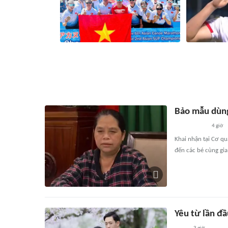
Vận động viên Thái Nguyên góp 5 huy
Tiền đạo Đìn
chương cho Đội tuyển Việt Nam
cầu thủ nhập 
1 giờ
55
liên quan
2 giờ
Bảo mẫu dùng 
4 giờ
Khai nhận tại Cơ qu
đến các bé cùng gia
Yêu từ lần đầ