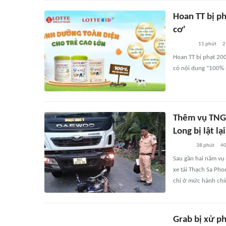
Hoan TT bị p
cơ'
11 phút
2
Hoan TT bị phạt 200
có nội dung “100% 
Thêm vụ TNGT
Long bị lật lại
38 phút
4
Sau gần hai năm vụ 
xe tải Thạch Sa Pho
chỉ ở mức hành chí
Grab bị xử ph