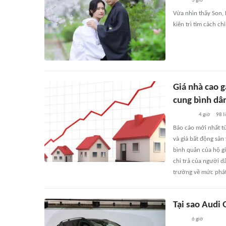
3 giờ
Vừa nhìn thấy Son, 
kiên trì tìm cách ch
Giá nhà cao g
cung bình dâ
4 giờ
98
l
Báo cáo mới nhất từ
và giá bất động sản
bình quân của hộ gi
chi trả của người d
trường về mức phát
Tại sao Audi
6 giờ