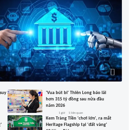
 suy
'Vua bút bi' Thiên Long báo lãi
hơn 315 tỷ đồng sau nửa đầu
năm 2026
1 giờ
1
liên quan
Kem Tràng Tiền 'chơi lớn', ra mắt
'
Heritage Flagship tại 'đất vàng'