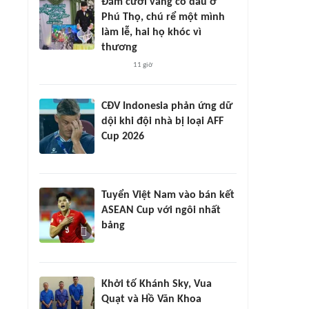
Đám cưới vắng cô dâu ở
Phú Thọ, chú rể một mình
làm lễ, hai họ khóc vì
thương
11 giờ
CĐV Indonesia phản ứng dữ
dội khi đội nhà bị loại AFF
Cup 2026
Tuyển Việt Nam vào bán kết
ASEAN Cup với ngôi nhất
bảng
Khởi tố Khánh Sky, Vua
Quạt và Hồ Văn Khoa