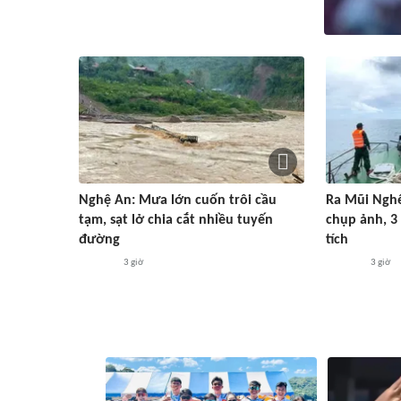
Nghệ An: Mưa lớn cuốn trôi cầu
Ra Mũi Nghê
tạm, sạt lở chia cắt nhiều tuyến
chụp ảnh, 3
đường
tích
3 giờ
3 giờ
#ASEAN Cup 2026