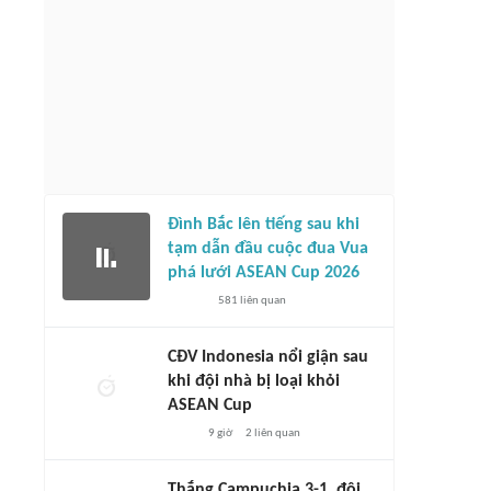
ái Lan phản ứng khi tuyển Việt
Báo Anh khen ngợi cú đúp bàn thắng
̀o bán kết
của Đình Bắc
3 giờ
6445
liên quan
3 giờ
581
liên quan
Đình Bắc lên tiếng sau khi
tạm dẫn đầu cuộc đua Vua
phá lưới ASEAN Cup 2026
581
liên quan
CĐV Indonesia nổi giận sau
khi đội nhà bị loại khỏi
ASEAN Cup
9 giờ
2
liên quan
Thắng Campuchia 3-1, đội