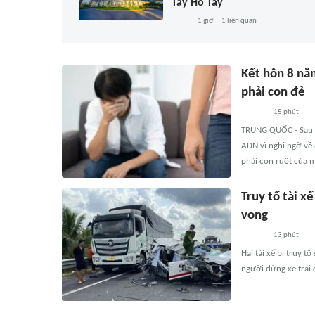
Tây Hồ Tây
1 giờ
1
liên quan
Kết hôn 8 nă
phải con đẻ
15 phút
TRUNG QUỐC - Sau 8
ADN vì nghi ngờ về 
phải con ruột của m
Truy tố tài x
vong
13 phút
Hai tài xế bị truy 
người dừng xe trái q