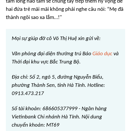
tấm lòng hảo tâm sẽ chung tay tiếp thêm hy vọng để
hai đứa trẻ mãi mãi không phải nghe câu nói: “Mẹ đã
thành ngôi sao xa lắm…!"
Mọi sự giúp đỡ cô Võ Thị Huệ xin gửi về:
Văn phòng đại diện thường trú Báo
Giáo dục
và
Thời đại khu vực Bắc Trung Bộ.
Địa chỉ: Số 2, ngõ 5, đường Nguyễn Biểu,
phường Thành Sen, tỉnh Hà Tĩnh. Hotline:
0913.473.217
Số tài khoản: 686605377999 - Ngân hàng
Vietinbank Chi nhánh Hà Tĩnh. Nội dung
chuyển khoản: MT69