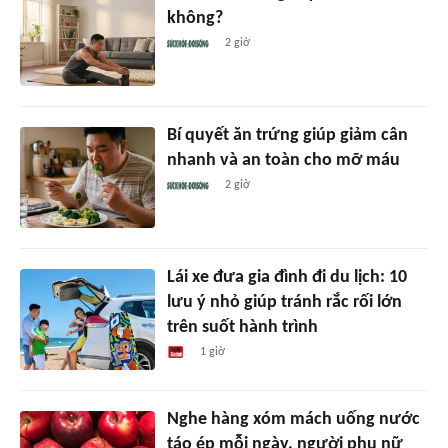
không?
2 giờ
Bí quyết ăn trứng giúp giảm cân
nhanh và an toàn cho mỡ máu
2 giờ
Lái xe đưa gia đình đi du lịch: 10
lưu ý nhỏ giúp tránh rắc rối lớn
trên suốt hành trình
1 giờ
Nghe hàng xóm mách uống nước
táo ép mỗi ngày, người phụ nữ