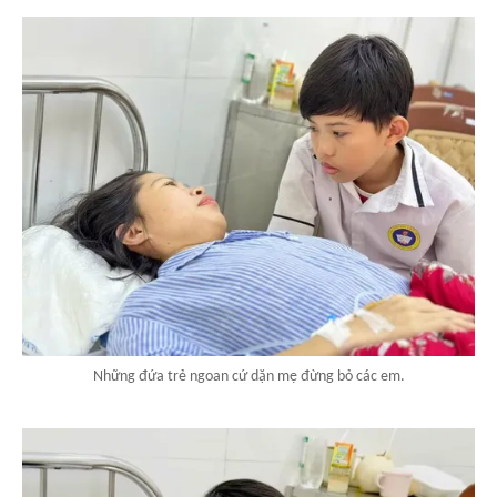
Những đứa trẻ ngoan cứ dặn mẹ đừng bỏ các em.