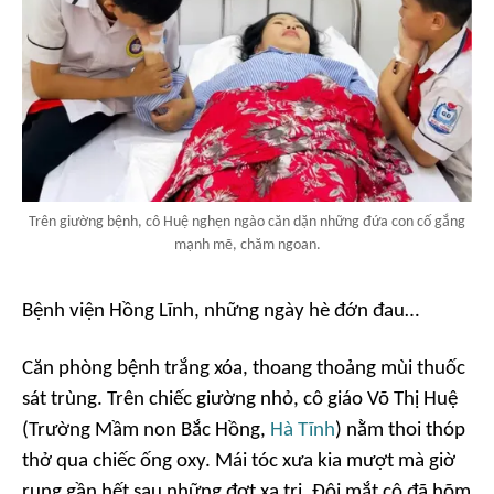
Trên giường bệnh, cô Huệ nghẹn ngào căn dặn những đứa con cố gắng
mạnh mẽ, chăm ngoan.
Bệnh viện Hồng Lĩnh, những ngày hè đớn đau…
Căn phòng bệnh trắng xóa, thoang thoảng mùi thuốc
sát trùng. Trên chiếc giường nhỏ, cô giáo Võ Thị Huệ
(Trường Mầm non Bắc Hồng,
Hà Tĩnh
) nằm thoi thóp
thở qua chiếc ống oxy. Mái tóc xưa kia mượt mà giờ
rụng gần hết sau những đợt xạ trị. Đôi mắt cô đã hõm