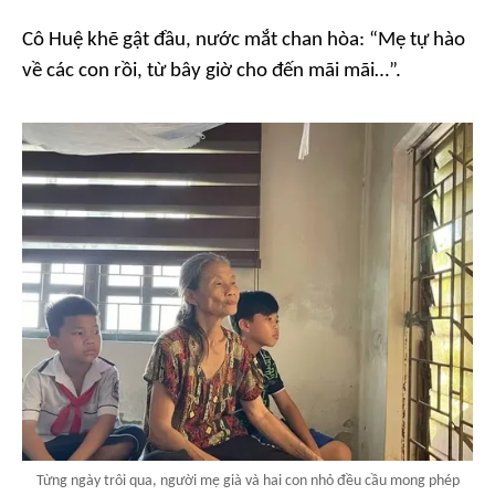
Cô Huệ khẽ gật đầu, nước mắt chan hòa: “Mẹ tự hào
về các con rồi, từ bây giờ cho đến mãi mãi…”.
Từng ngày trôi qua, người mẹ già và hai con nhỏ đều cầu mong phép