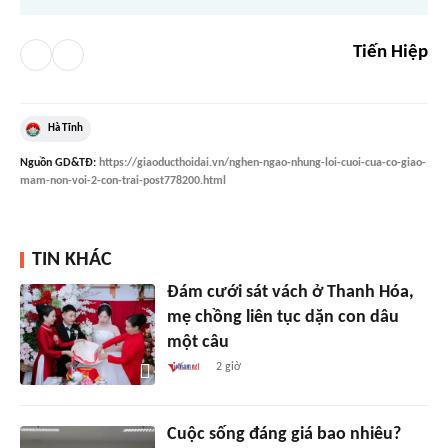
Tiến Hiệp
Hà Tĩnh
Nguồn
GD&TĐ
:
https://giaoducthoidai.vn/nghen-ngao-nhung-loi-cuoi-cua-co-giao-
mam-non-voi-2-con-trai-post778200.html
TIN KHÁC
Đám cưới sát vách ở Thanh Hóa,
mẹ chồng liên tục dặn con dâu
một câu
2 giờ
Cuộc sống đáng giá bao nhiêu?