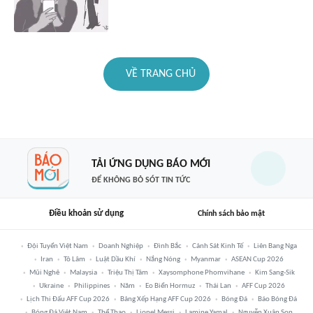
VỀ TRANG CHỦ
TẢI ỨNG DỤNG BÁO MỚI
ĐỂ KHÔNG BỎ SÓT TIN TỨC
Điều khoản sử dụng
Chính sách bảo mật
Đội Tuyển Việt Nam
Doanh Nghiệp
Đình Bắc
Cảnh Sát Kinh Tế
Liên Bang Nga
Iran
Tô Lâm
Luật Dầu Khí
Nắng Nóng
Myanmar
ASEAN Cup 2026
Mũi Nghê
Malaysia
Triệu Thị Tâm
Xaysomphone Phomvihane
Kim Sang-Sik
Ukraine
Philippines
Năm
Eo Biển Hormuz
Thái Lan
AFF Cup 2026
Lịch Thi Đấu AFF Cup 2026
Bảng Xếp Hạng AFF Cup 2026
Bóng Đá
Báo Bóng Đá
Bóng Đá Việt Nam
Thể Thao
Lionel Messi
Lamine Yamal
Nguyễn Xuân Son