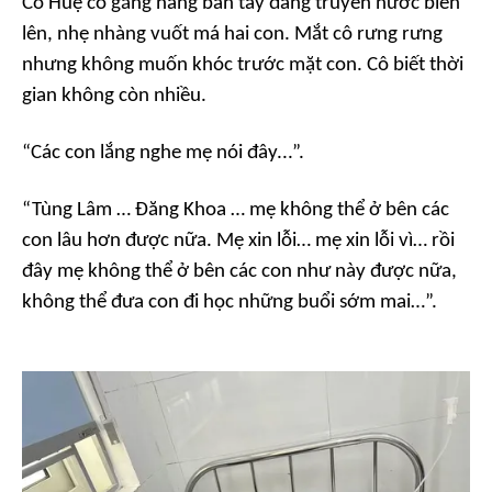
Cô Huệ cố gắng nâng bàn tay đang truyền nước biển
lên, nhẹ nhàng vuốt má hai con. Mắt cô rưng rưng
nhưng không muốn khóc trước mặt con. Cô biết thời
gian không còn nhiều.
“Các con lắng nghe mẹ nói đây...”.
“Tùng Lâm … Đăng Khoa … mẹ không thể ở bên các
con lâu hơn được nữa. Mẹ xin lỗi… mẹ xin lỗi vì… rồi
đây mẹ không thể ở bên các con như này được nữa,
không thể đưa con đi học những buổi sớm mai…”.