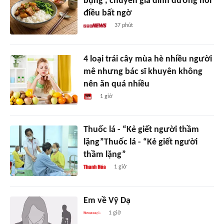
bụng', chuyên gia dinh dưỡng nói
điều bất ngờ
37 phút
4 loại trái cây mùa hè nhiều người
mê nhưng bác sĩ khuyên không
nên ăn quá nhiều
1 giờ
Thuốc lá - “Kẻ giết người thầm
lặng”Thuốc lá - “Kẻ giết người
thầm lặng”
1 giờ
Em về Vỹ Dạ
1 giờ