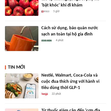
'bật khóc' khi đi khám
5 giờ
Cách sử dụng, bảo quản nước
sạch an toàn tại hộ gia đình
4 phút
TIN MỚI
Nestlé, Walmart, Coca-Cola và
cuộc đua thích ứng với hành vi
tiêu dùng thời GLP-1
22 phút
Từ thuốc giảm cân đến 'cơn địa