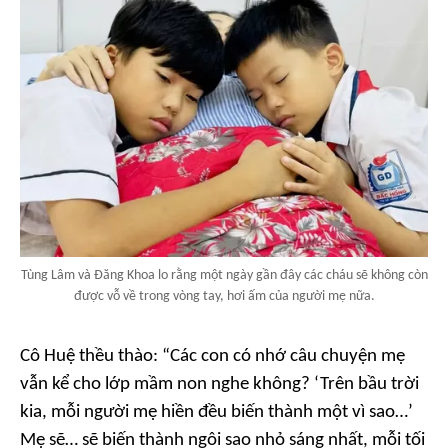
Tùng Lâm và Đăng Khoa lo rằng một ngày gần đây các cháu sẽ không còn
được vỗ về trong vòng tay, hơi ấm của người mẹ nữa.
Cô Huệ thều thào: “Các con có nhớ câu chuyện mẹ
vẫn kể cho lớp mầm non nghe không? ‘Trên bầu trời
kia, mỗi người mẹ hiền đều biến thành một vì sao…’
Mẹ sẽ… sẽ biến thành ngôi sao nhỏ sáng nhất, mỗi tối