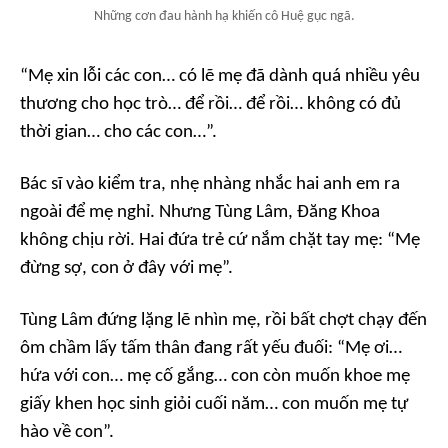
Những cơn đau hành hạ khiến cô Huệ gục ngã.
“Mẹ xin lỗi các con… có lẽ mẹ đã dành quá nhiều yêu
thương cho học trò… để rồi… để rồi… không có đủ
thời gian… cho các con…”.
Bác sĩ vào kiểm tra, nhẹ nhàng nhắc hai anh em ra
ngoài để mẹ nghỉ. Nhưng Tùng Lâm, Đăng Khoa
không chịu rời. Hai đứa trẻ cứ nắm chặt tay mẹ: “Mẹ
đừng sợ, con ở đây với mẹ”.
Tùng Lâm đứng lặng lẽ nhìn mẹ, rồi bất chợt chạy đến
ôm chầm lấy tấm thân đang rất yếu đuối: “Mẹ ơi…
hứa với con… mẹ cố gắng… con còn muốn khoe mẹ
giấy khen học sinh giỏi cuối năm… con muốn mẹ tự
hào về con”.