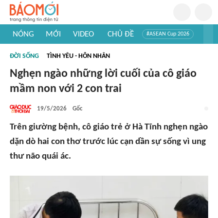
NÓNG
MỚI
VIDEO
CHỦ ĐỀ
#ASEAN Cup 2026
#Trí tuệ nhân tạo
#Mỹ - Iran
#Khám phá Việt Nam
ĐỜI SỐNG
TÌNH YÊU - HÔN NHÂN
#Khám phá thế giới
Nghẹn ngào những lời cuối của cô giáo
mầm non với 2 con trai
19/5/2026
Gốc
Trên giường bệnh, cô giáo trẻ ở Hà Tĩnh nghẹn ngào
dặn dò hai con thơ trước lúc cạn dần sự sống vì ung
thư não quái ác.