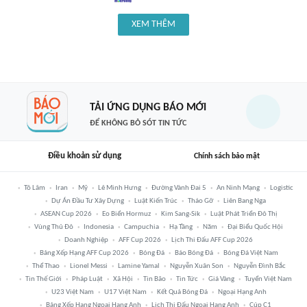
XEM THÊM
TẢI ỨNG DỤNG BÁO MỚI
ĐỂ KHÔNG BỎ SÓT TIN TỨC
Điều khoản sử dụng
Chính sách bảo mật
Tô Lâm
Iran
Mỹ
Lê Minh Hưng
Đường Vành Đai 5
An Ninh Mạng
Logistic
Dự Án Đầu Tư Xây Dựng
Luật Kiến Trúc
Tháo Gỡ
Liên Bang Nga
ASEAN Cup 2026
Eo Biển Hormuz
Kim Sang-Sik
Luật Phát Triển Đô Thị
Vùng Thủ Đô
Indonesia
Campuchia
Hạ Tầng
Năm
Đại Biểu Quốc Hội
Doanh Nghiệp
AFF Cup 2026
Lịch Thi Đấu AFF Cup 2026
Bảng Xếp Hạng AFF Cup 2026
Bóng Đá
Báo Bóng Đá
Bóng Đá Việt Nam
Thể Thao
Lionel Messi
Lamine Yamal
Nguyễn Xuân Son
Nguyễn Đình Bắc
Tin Thế Giới
Pháp Luật
Xã Hội
Tin Bão
Tin Tức
Giá Vàng
Tuyển Việt Nam
U23 Việt Nam
U17 Việt Nam
Kết Quả Bóng Đá
Ngoại Hạng Anh
Bảng Xếp Hạng Ngoại Hạng Anh
Lịch Thi Đấu Ngoại Hạng Anh
Cúp C1