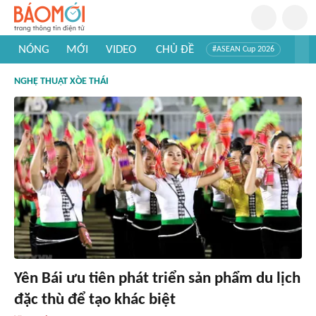
NÓNG
MỚI
VIDEO
CHỦ ĐỀ
#ASEAN Cup 2026
#Trí tuệ nhân tạo
#Mỹ - Iran
#Khám phá Việt Nam
NGHỆ THUẬT XÒE THÁI
#Khám phá thế giới
Yên Bái ưu tiên phát triển sản phẩm du lịch
đặc thù để tạo khác biệt