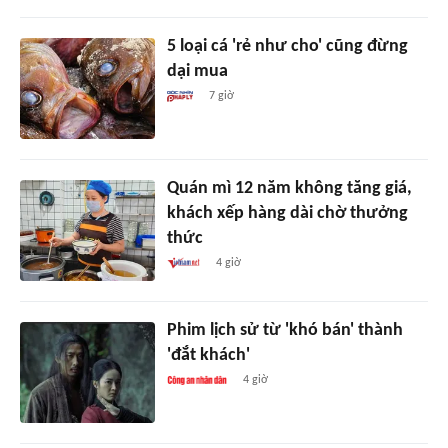
5 loại cá 'rẻ như cho' cũng đừng
dại mua
7 giờ
Quán mì 12 năm không tăng giá,
khách xếp hàng dài chờ thưởng
thức
4 giờ
Phim lịch sử từ 'khó bán' thành
'đắt khách'
4 giờ