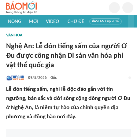
NÓNG
MỚI
VIDEO
CHỦ ĐỀ
#ASEAN Cup 2026
#Trí tuệ nhân tạo
#Mỹ - Iran
#Khám phá Việt Nam
VĂN HÓA
#Khám phá thế giới
Nghệ An: Lễ đón tiếng sấm của người Ơ
Đu được công nhận Di sản văn hóa phi
vật thể quốc gia
09/5/2026
Gốc
Lễ đón tiếng sấm, nghi lễ độc đáo gắn với tín
ngưỡng, bản sắc và đời sống cộng đồng người Ơ Đu
ở Nghệ An, là niềm tự hào của chính quyền địa
phương và đồng bào nơi đây.