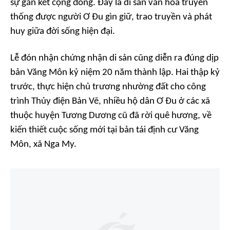
sự gắn kết cộng đồng. Đây là di sản văn hóa truyền
thống được người Ơ Đu gìn giữ, trao truyền và phát
huy giữa đời sống hiện đại.
Lễ đón nhận chứng nhận di sản cũng diễn ra đúng dịp
bản Văng Môn kỷ niệm 20 năm thành lập. Hai thập kỷ
trước, thực hiện chủ trương nhường đất cho công
trình Thủy điện Bản Vẽ, nhiều hộ dân Ơ Đu ở các xã
thuộc huyện Tương Dương cũ đã rời quê hương, về
kiến thiết cuộc sống mới tại bản tái định cư Văng
Môn, xã Nga My.