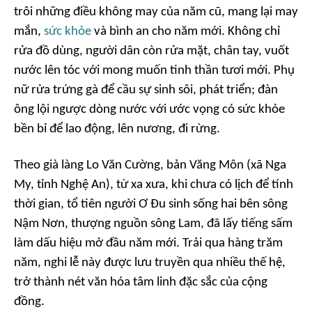
trôi những điều không may của năm cũ, mang lại may
mắn,
sức khỏe
và bình an cho năm mới. Không chỉ
rửa đồ dùng, người dân còn rửa mặt, chân tay, vuốt
nước lên tóc với mong muốn tinh thần tươi mới. Phụ
nữ rửa trứng gà để cầu sự sinh sôi, phát triển; đàn
ông lội ngược dòng nước với ước vọng có sức khỏe
bền bỉ để lao động, lên nương, đi rừng.
Theo già làng Lo Văn Cường, bản Văng Môn (xã Nga
My, tỉnh Nghệ An), từ xa xưa, khi chưa có lịch để tính
thời gian, tổ tiên người Ơ Đu sinh sống hai bên sông
Nậm Nơn, thượng nguồn sông Lam, đã lấy tiếng sấm
làm dấu hiệu mở đầu năm mới. Trải qua hàng trăm
năm, nghi lễ này được lưu truyền qua nhiều thế hệ,
trở thành nét văn hóa tâm linh đặc sắc của cộng
đồng.