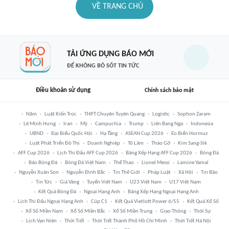
VỀ TRANG CHỦ
TẢI ỨNG DỤNG BÁO MỚI
ĐỂ KHÔNG BỎ SÓT TIN TỨC
Điều khoản sử dụng
Chính sách bảo mật
Năm
Luật Kiến Trúc
THPT Chuyên Tuyên Quang
Logistic
Sophon Zaram
Lê Minh Hưng
Iran
Mỹ
Campuchia
Trump
Liên Bang Nga
Indonesia
UBND
Đại Biểu Quốc Hội
Hạ Tầng
ASEAN Cup 2026
Eo Biển Hormuz
Luật Phát Triển Đô Thị
Doanh Nghiệp
Tô Lâm
Tháo Gỡ
Kim Sang-Sik
AFF Cup 2026
Lịch Thi Đấu AFF Cup 2026
Bảng Xếp Hạng AFF Cup 2026
Bóng Đá
Báo Bóng Đá
Bóng Đá Việt Nam
Thể Thao
Lionel Messi
Lamine Yamal
Nguyễn Xuân Son
Nguyễn Đình Bắc
Tin Thế Giới
Pháp Luật
Xã Hội
Tin Bão
Tin Tức
Giá Vàng
Tuyển Việt Nam
U23 Việt Nam
U17 Việt Nam
Kết Quả Bóng Đá
Ngoại Hạng Anh
Bảng Xếp Hạng Ngoại Hạng Anh
Lịch Thi Đấu Ngoại Hạng Anh
Cúp C1
Kết Quả Vietlott Power 6/55
Kết Quả Xổ Số
Xổ Số Miền Nam
Xổ Số Miền Bắc
Xổ Số Miền Trung
Giao Thông
Thời Sự
Lịch Vạn Niên
Thời Tiết
Thời Tiết Thành Phố Hồ Chí Minh
Thời Tiết Hà Nội