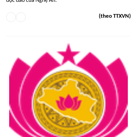
độc đáo của Nghệ An.
(theo TTXVN)