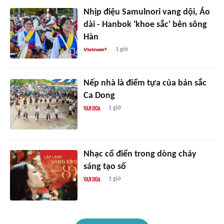
Nhịp điệu Samulnori vang dội, Áo
dài - Hanbok 'khoe sắc' bên sông
Hàn
1 giờ
Nếp nhà là điểm tựa của bản sắc
Ca Dong
1 giờ
Nhạc cổ điển trong dòng chảy
sáng tạo số
1 giờ