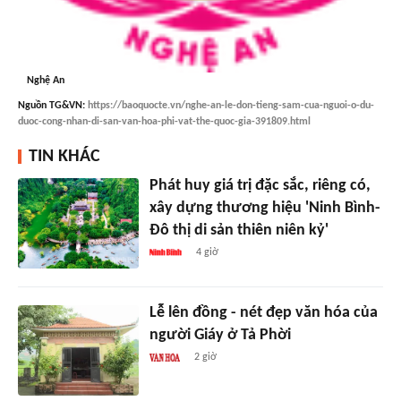
Nghệ An
Nguồn
TG&VN
:
https://baoquocte.vn/nghe-an-le-don-tieng-sam-cua-nguoi-o-du-
duoc-cong-nhan-di-san-van-hoa-phi-vat-the-quoc-gia-391809.html
TIN KHÁC
Phát huy giá trị đặc sắc, riêng có,
xây dựng thương hiệu 'Ninh Bình-
Đô thị di sản thiên niên kỷ'
4 giờ
Lễ lên đồng - nét đẹp văn hóa của
người Giáy ở Tả Phời
2 giờ