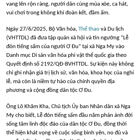
vang lên rộn ràng, người dân cùng múa xòe, ca hát,
vui chơi trong không khí đoàn kết, đầm ấm.
Ngày 27/6/2025, Bộ Văn hóa,
Thể thao
và Du lịch
(VHTTDL) đã đưa tập quán xã hội và tín ngưỡng “Lễ
đón tiếng sấm của người Ơ Đu” tại xã Nga My vào
Danh mục Di sản văn hóa phi vật thể quốc gia theo
Quyết định số 2192/QĐ-BVHTTDL. Sự kiện này không
chỉ ghi nhận giá trị lịch sử, văn hóa, khoa học của nghi
lễ, mà còn là niềm tự hào của chính quyền địa
phương và cộng đồng dân tộc Ơ Đu.
Ông Lô Khăm Kha, Chủ tịch Ủy ban Nhân dân xã Nga
My cho biết, Lễ đón tiếng sấm đầu năm phản ánh đời
sống tâm linh độc đáo của dân tộc Ơ Đu, đồng thời
thể hiện khát vọng về cuộc sống bình yên, no đủ và