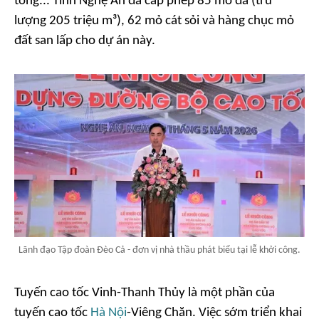
tông... Tỉnh Nghệ An đã cấp phép 85 mỏ đá (trữ
lượng 205 triệu m³), 62 mỏ cát sỏi và hàng chục mỏ
đất san lấp cho dự án này.
Lãnh đạo Tập đoàn Đèo Cả - đơn vị nhà thầu phát biểu tại lễ khởi công.
Tuyến cao tốc Vinh-Thanh Thủy là một phần của
tuyến cao tốc
Hà Nội
-Viêng Chăn. Việc sớm triển khai