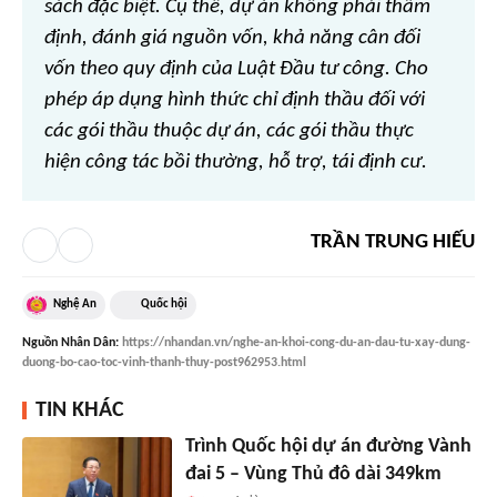
sách đặc biệt. Cụ thể, dự án không phải thẩm
định, đánh giá nguồn vốn, khả năng cân đối
vốn theo quy định của Luật Đầu tư công. Cho
phép áp dụng hình thức chỉ định thầu đối với
các gói thầu thuộc dự án, các gói thầu thực
hiện công tác bồi thường, hỗ trợ, tái định cư.
TRẦN TRUNG HIẾU
Nghệ An
Quốc hội
Nguồn
Nhân Dân
:
https://nhandan.vn/nghe-an-khoi-cong-du-an-dau-tu-xay-dung-
duong-bo-cao-toc-vinh-thanh-thuy-post962953.html
TIN KHÁC
Trình Quốc hội dự án đường Vành
đai 5 – Vùng Thủ đô dài 349km