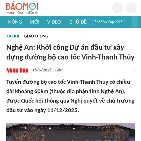
NÓNG
MỚI
VIDEO
CHỦ ĐỀ
#ASEAN Cup 2026
#Trí tuệ nhân tạo
#Mỹ - Iran
#Khám phá Việt Nam
XÃ HỘI
GIAO THÔNG
#Khám phá thế giới
Nghệ An: Khởi công Dự án đầu tư xây
dựng đường bộ cao tốc Vinh-Thanh Thủy
18/5/2026
Gốc
Tuyến đường bộ cao tốc Vinh-Thanh Thủy có chiều
dài khoảng 60km (thuộc địa phận tỉnh Nghệ An),
được Quốc hội thông qua Nghị quyết về chủ trương
đầu tư vào ngày 11/12/2025.