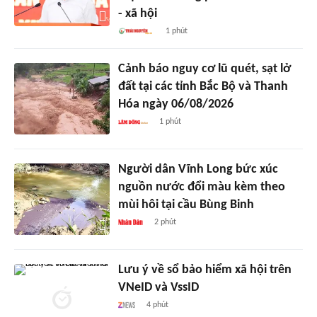
- xã hội
1 phút
Cảnh báo nguy cơ lũ quét, sạt lở
đất tại các tỉnh Bắc Bộ và Thanh
Hóa ngày 06/08/2026
1 phút
Người dân Vĩnh Long bức xúc
nguồn nước đổi màu kèm theo
mùi hôi tại cầu Bùng Binh
2 phút
Lưu ý về sổ bảo hiểm xã hội trên
VNeID và VssID
4 phút