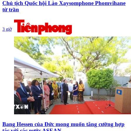
Chủ tịch Quốc hội Lào Xaysomphone Phomvihane
từ trần
3 giờ
Bang Hessen của Đức mong muốn tăng cường hợp
tác với các nước ASEAN