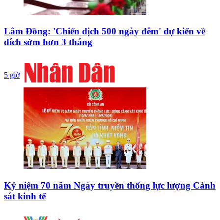
Lâm Đồng: 'Chiến dịch 500 ngày đêm' dự kiến về
đích sớm hơn 3 tháng
5 giờ
Kỷ niệm 70 năm Ngày truyền thống lực lượng Cảnh
sát kinh tế