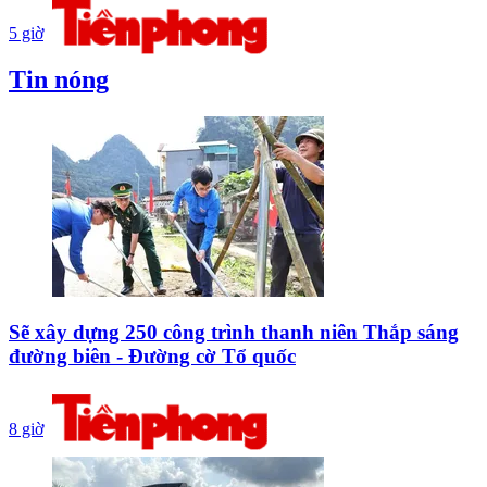
5 giờ
Tin nóng
Sẽ xây dựng 250 công trình thanh niên Thắp sáng
đường biên - Đường cờ Tổ quốc
8 giờ