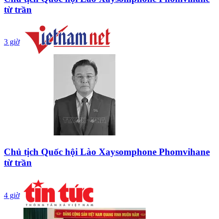
từ trần
3 giờ
Chủ tịch Quốc hội Lào Xaysomphone Phomvihane
từ trần
4 giờ