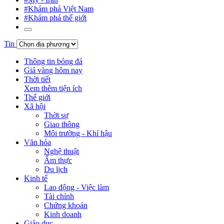
#Khám phá Việt Nam
#Khám phá thế giới
Tin
Thông tin bóng đá
Giá vàng hôm nay
Thời tiết
Xem thêm tiện ích
Thế giới
Xã hội
Thời sự
Giao thông
Môi trường - Khí hậu
Văn hóa
Nghệ thuật
Ẩm thực
Du lịch
Kinh tế
Lao động - Việc làm
Tài chính
Chứng khoán
Kinh doanh
Giáo dục