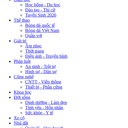
Học bổng - Du học
Đào tạo - Thi cử
Tuyển Sinh 2026
Thể thao
Bóng đá quốc tế
Bóng đá Việt Nam
Quần vợt
Giải trí
Âm nhạc
Thời trang
Điện ảnh - Truyền hình
Pháp luật
An ninh - Trật tự
Hình sự - Dân sự
Công nghệ
CNTT - Viễn thông
Thiết bị - Phần cứng
Khoa học
Đời sống
Dinh dưỡng - Làm đẹp
Tình yêu - Hôn nhân
Sức khỏe - Y tế
Xe cộ
Nhà đất