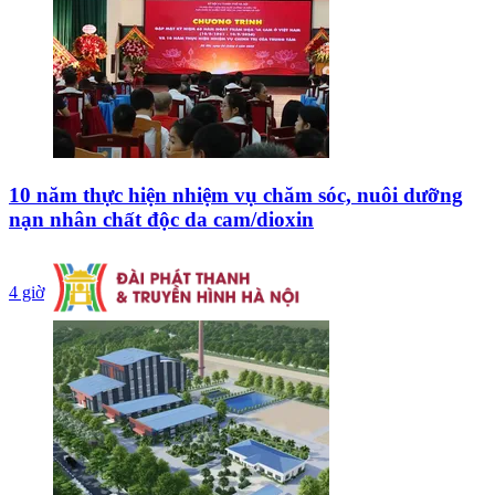
10 năm thực hiện nhiệm vụ chăm sóc, nuôi dưỡng
nạn nhân chất độc da cam/dioxin
4 giờ