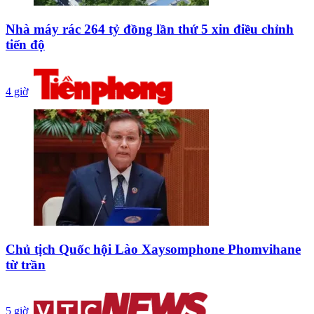
Nhà máy rác 264 tỷ đồng lần thứ 5 xin điều chỉnh
tiến độ
4 giờ
Chủ tịch Quốc hội Lào Xaysomphone Phomvihane
từ trần
5 giờ