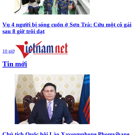
Vụ 4 người bị sóng cuốn ở Sơn Trà: Cứu một cô gái
sau 8 giờ trôi dạt
10 giờ
Tin mới
Chủ tịch Quốc hội Lào Xaysomphone Phomvihane