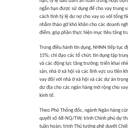
hạn, tỷ lệ bảo đảm an toàn trong hoạt độn
ngắn hạn được sử dụng để cho vay trung và
cách tính tỷ lệ dư nợ cho vay so với tổng 
nhằm tháo gỡ khó khăn cho các doanh nghiệ
điểm, góp phần thực hiện mục tiêu tăng trư
Trong điều hành tín dụng, NHNN tiếp tục 
15%; chỉ đạo các tổ chức tín dụng tập trun
và các động lực tăng trưởng; triển khai nhi
sản, nhà ở xã hội và các lĩnh vực ưu tiên 
vay đối với nhà ở xã hội và các dự án trọn
dư địa cho các ngân hàng mở rộng cho vay đ
kinh tế.
Theo Phó Thống đốc, ngành Ngân hàng cũng
quyết số 68-NQ/TW; trình Chính phủ dự thảo
tuần hoàn; trình Thủ tướng phê duyệt Chiến