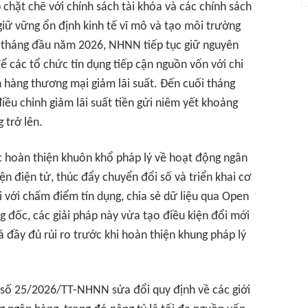
 chặt chẽ với chính sách tài khóa và các chính sách
giữ vững ổn định kinh tế vĩ mô và tạo môi trường
u tháng đầu năm 2026, NHNN tiếp tục giữ nguyên
để các tổ chức tín dụng tiếp cận nguồn vốn với chi
n hàng thương mại giảm lãi suất. Đến cuối tháng
ều chỉnh giảm lãi suất tiền gửi niêm yết khoảng
 trở lên.
c hoàn thiện khuôn khổ pháp lý về hoạt động ngân
n điện tử, thúc đẩy chuyển đổi số và triển khai cơ
 với chấm điểm tín dụng, chia sẻ dữ liệu qua Open
 đốc, các giải pháp này vừa tạo điều kiện đổi mới
á đầy đủ rủi ro trước khi hoàn thiện khung pháp lý
số 25/2026/TT-NHNN sửa đổi quy định về các giới