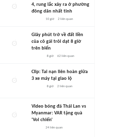
4, rung lắc xảy ra ở phường
đông dân nhất tỉnh
10 giờ
2
liên quan
Giây phút trở về đất liền
của cô gái trôi dạt 8 giờ
trên biển
8 giờ
62
liên quan
Clip: Tai nạn liên hoàn giữa
3 xe máy tại giao lộ
8 giờ
2
liên quan
Video bóng đá Thái Lan vs
Myanmar: VAR tặng quà
'Voi chiến'
24
liên quan