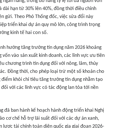
g ngân hàng, trong đó nâng tỷ lệ tối đa nguồn vốn
 dài hạn từ 30% lên 40%, đồng thời điều chỉnh
tiền gửi. Theo Phó Thống đốc, việc sửa đổi này
p triển khai dự án quy mô lớn, công trình trọng
ởng kinh tế hai con số.
định hướng tăng trưởng tín dụng năm 2026 khoảng
g vốn vào sản xuất kinh doanh, các lĩnh vực ưu tiên
ều chương trình tín dụng đối với nông, lâm, thủy
khác. Đồng thời, cho phép loại trừ một số khoản cho
g điểm khỏi chỉ tiêu tăng trưởng tín dụng nhằm tạo
ối với các lĩnh vực có tác động lan tỏa tới nền
 đã ban hành kế hoạch hành động triển khai Nghị
 cơ chế hỗ trợ lãi suất đối với các dự án xanh,
 lược tài chính toàn diện quốc gia giai đoạn 2026-