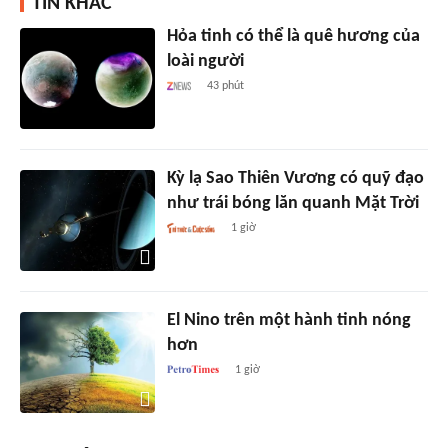
TIN KHÁC
Hỏa tinh có thể là quê hương của
loài người
43 phút
Kỳ lạ Sao Thiên Vương có quỹ đạo
như trái bóng lăn quanh Mặt Trời
1 giờ
El Nino trên một hành tinh nóng
hơn
1 giờ