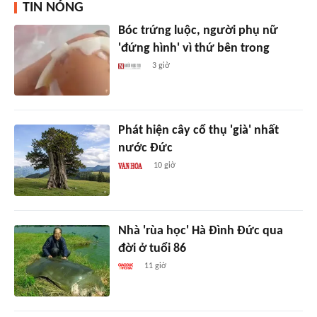
TIN NÓNG
Bóc trứng luộc, người phụ nữ
'đứng hình' vì thứ bên trong
3 giờ
Phát hiện cây cổ thụ 'già' nhất
nước Đức
10 giờ
Nhà 'rùa học' Hà Đình Đức qua
đời ở tuổi 86
11 giờ