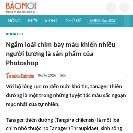
NÓNG
MỚI
VIDEO
CHỦ ĐỀ
#ASEAN Cup 2026
#Trí tuệ nhân tạo
#Mỹ - Iran
#Khám phá Việt Nam
KHOA HỌC
#Khám phá thế giới
Ngắm loài chim bày màu khiến nhiều
người tưởng là sản phẩm của
Photoshop
06/6/2026
Gốc
Với bộ lông rực rỡ đến mức khó tin, tanager thiên
đường là một trong những tuyệt tác màu sắc ngoạn
mục nhất của tự nhiên.
Tanager thiên đường (Tangara chilensis) là một loài
chim nhỏ thuộc họ Tanager (Thraupidae), sinh sống