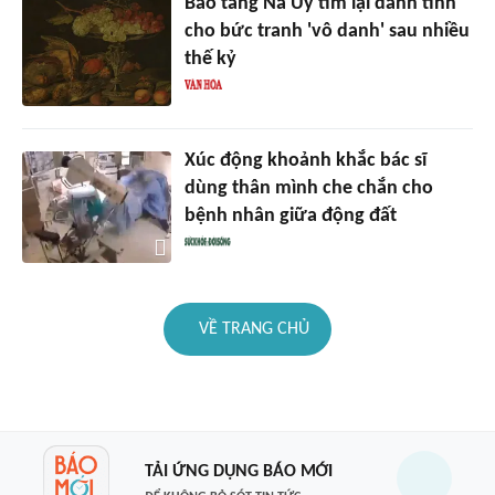
Bảo tàng Na Uy tìm lại danh tính
cho bức tranh 'vô danh' sau nhiều
thế kỷ
Xúc động khoảnh khắc bác sĩ
dùng thân mình che chắn cho
bệnh nhân giữa động đất
VỀ TRANG CHỦ
TẢI ỨNG DỤNG BÁO MỚI