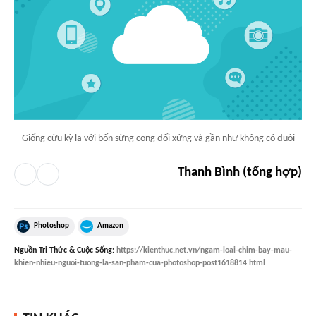
Giống cừu kỳ lạ với bốn sừng cong đối xứng và gần như không có đuôi
Thanh Bình (tổng hợp)
Photoshop
Amazon
Nguồn
Tri Thức & Cuộc Sống
:
https://kienthuc.net.vn/ngam-loai-chim-bay-mau-
khien-nhieu-nguoi-tuong-la-san-pham-cua-photoshop-post1618814.html