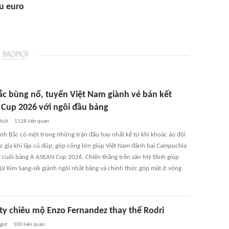
ệu euro
ắc bùng nổ, tuyển Việt Nam giành vé bán kết
Cup 2026 với ngôi đầu bảng
phút
1128
liên quan
nh Bắc có một trong những trận đấu hay nhất kể từ khi khoác áo đội
c gia khi lập cú đúp, góp công lớn giúp Việt Nam đánh bại Campuchia
t cuối bảng A ASEAN Cup 2026. Chiến thắng trên sân Mỹ Đình giúp
HLV Kim Sang-sik giành ngôi nhất bảng và chính thức góp mặt ở vòng
ty chiêu mộ Enzo Fernandez thay thế Rodri
 giờ
100
liên quan