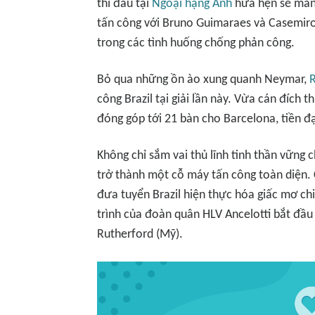
thi đấu tại
Ngoại hạng Anh
hứa hẹn sẽ mang
tấn công với Bruno Guimaraes và Casemiro 
trong các tình huống chống phản công.
Bỏ qua những ồn ào xung quanh Neymar,
công Brazil tại giải lần này. Vừa cán đíc
đóng góp tới 21 bàn cho Barcelona, tiền đ
Không chỉ sắm vai thủ lĩnh tinh thần vững c
trở thành một cỗ máy tấn công toàn diện. 
đưa tuyển Brazil hiện thực hóa giấc mơ ch
trình của đoàn quân HLV Ancelotti bắt đầu
Rutherford (Mỹ).