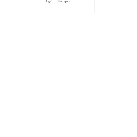
9 giờ
1
liên quan