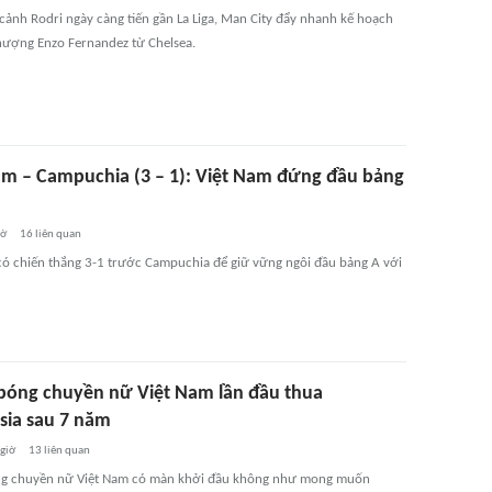
 cảnh Rodri ngày càng tiến gần La Liga, Man City đẩy nhanh kế hoạch
ượng Enzo Fernandez từ Chelsea.
am – Campuchia (3 – 1): Việt Nam đứng đầu bảng
iờ
16
liên quan
có chiến thắng 3-1 trước Campuchia để giữ vững ngôi đầu bảng A với
bóng chuyền nữ Việt Nam lần đầu thua
sia sau 7 năm
 giờ
13
liên quan
ng chuyền nữ Việt Nam có màn khởi đầu không như mong muốn