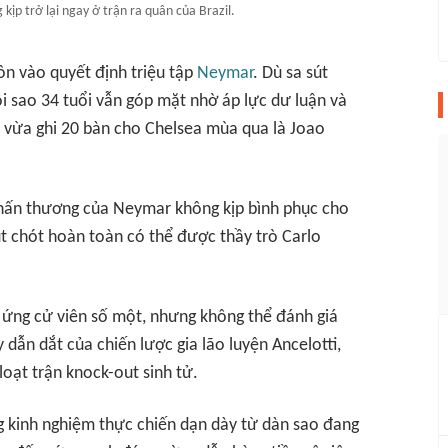
ịp trở lại ngay ở trận ra quân của Brazil.
ồn vào quyết định triệu tập
Neymar
. Dù sa sút
ôi sao 34 tuổi vẫn góp mặt nhờ áp lực dư luận và
t vừa ghi 20 bàn cho Chelsea mùa qua là Joao
chấn thương của Neymar không kịp bình phục cho
t chót hoàn toàn có thể được thầy trò Carlo
ứng cử viên số một, nhưng không thể đánh giá
dẫn dắt của chiến lược gia lão luyện Ancelotti,
loạt trận knock-out sinh tử.
ng kinh nghiệm thực chiến dạn dày từ dàn sao đang