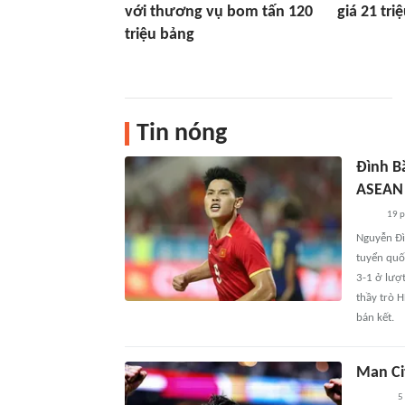
với thương vụ bom tấn 120
giá 21 tri
triệu bảng
Tin nóng
Đình B
ASEAN 
19 
Nguyễn Đì
tuyển quố
3-1 ở lượ
thầy trò 
bán kết.
Man Ci
5