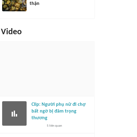
thận
Video
Clip: Người phụ nữ đi chợ
bất ngờ bị đâm trọng
thương
5
liên quan