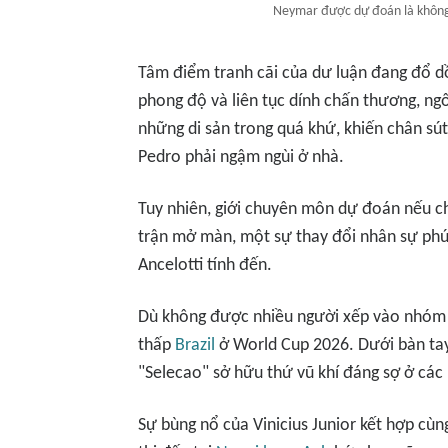
Neymar được dự đoán là không k
Tâm điểm tranh cãi của dư luận đang đổ d
phong độ và liên tục dính chấn thương, ng
những di sản trong quá khứ, khiến chân sú
Pedro phải ngậm ngùi ở nhà.
Tuy nhiên, giới chuyên môn dự đoán nếu 
trận mở màn, một sự thay đổi nhân sự phú
Ancelotti tính đến.
Dù không được nhiều người xếp vào nhóm 
thấp
Brazil
ở World Cup 2026. Dưới bàn tay 
"Selecao" sở hữu thứ vũ khí đáng sợ ở các 
Sự bùng nổ của Vinicius Junior kết hợp cù