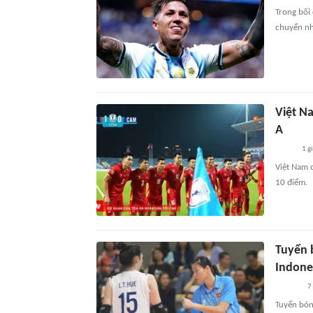
Trong bối
chuyển nh
Việt N
A
1 g
Việt Nam 
10 điểm.
Tuyển 
Indone
7
Tuyển bó