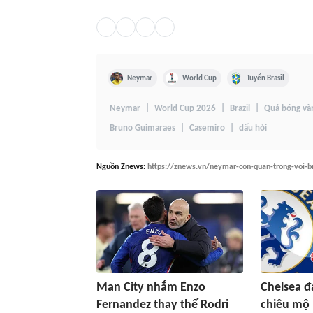
Neymar
World Cup
Tuyển Brasil
Neymar
World Cup 2026
Brazil
Quả bóng và
Bruno Guimaraes
Casemiro
dấu hỏi
Nguồn
Znews
:
https://znews.vn/neymar-con-quan-trong-voi-b
Man City nhắm Enzo
Chelsea đ
Fernandez thay thế Rodri
chiêu mộ 