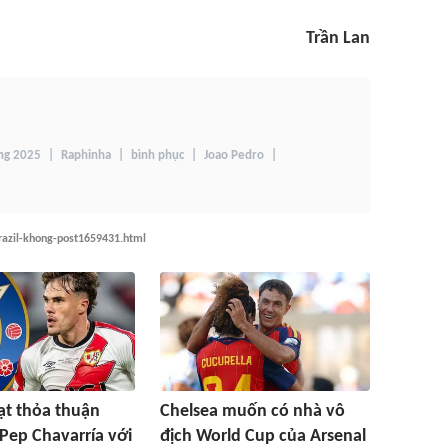
Trần Lan
ng 2025
Raphinha
bình phục
Joao Pedro
razil-khong-post1659431.html
ạt thỏa thuận
Chelsea muốn có nhà vô
Pep Chavarría với
địch World Cup của Arsenal