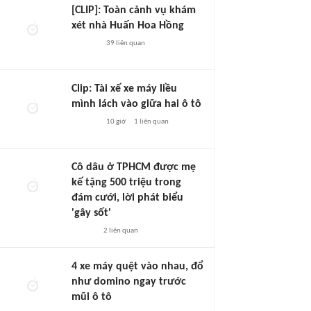
[CLIP]: Toàn cảnh vụ khám
xét nhà Huấn Hoa Hồng
39
liên quan
Clip: Tài xế xe máy liều
mình lách vào giữa hai ô tô
10 giờ
1
liên quan
Cô dâu ở TPHCM được mẹ
kế tặng 500 triệu trong
đám cưới, lời phát biểu
'gây sốt'
2
liên quan
4 xe máy quệt vào nhau, đổ
như domino ngay trước
mũi ô tô