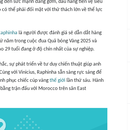
 đến sức mạnh đáng gờm, dẫu hàng tiền vệ siêu
có thể phải đối mặt với thử thách lớn về thể lực
Raphinha
là người được đánh giá sẽ dẫn dắt hàng
h thứ năm trong cuộc đua Quả bóng Vàng 2025 và
ạo 29 tuổi đang ở độ chín nhất của sự nghiệp.
hắc, sự phát triển về tư duy chiến thuật giúp anh
Cùng với Vinicius, Raphinha sẵn sàng rực sáng để
inh phục chiếc cúp vàng
thế giới
lần thứ sáu. Hành
 bằng trận đấu với Morocco trên sân East