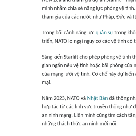
New Zealand tham gia dự án Starlift – mạn
minh nhằm chia sẻ năng lực phóng vệ tinh
tham gia của các nước như Pháp, Đức và It
Trong bối cảnh năng lực
quân sự
trong khô
triển, NATO lo ngại nguy cơ các vệ tinh có 
Sáng kiến Starlift cho phép phóng vệ tinh t
gian ngắn nếu vệ tinh hoặc bãi phóng của
của mạng lưới vệ tinh. Cơ chế này dự kiến 
mại.
Năm 2023, NATO và
Nhật Bản
đã thống nh
hợp tác từ các lĩnh vực truyền thống như đ
an ninh mạng. Liên minh cũng tìm cách tăn
những thách thức an ninh mới nổi.