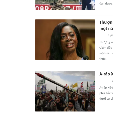
đạn dược
Thượng
một năm
2 gi
Thượng vi
Giám đốc 
một năm c
thức.
Ả-rập X
3
Ả-rập Xê-
phía bắc 
dưới sự ch