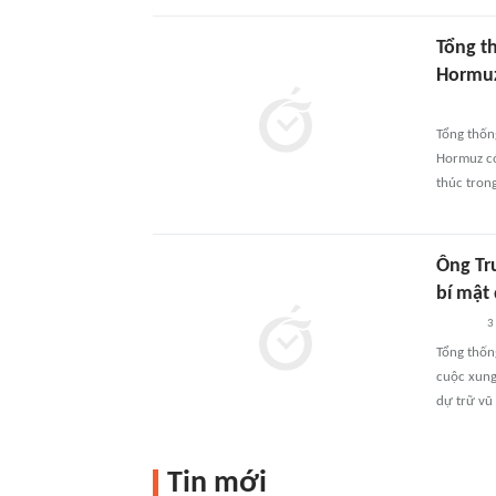
Tổng t
Hormu
Tổng thốn
Hormuz có
thúc trong
Ông Tr
bí mật
3
Tổng thốn
cuộc xung
dự trữ vũ 
Tin mới