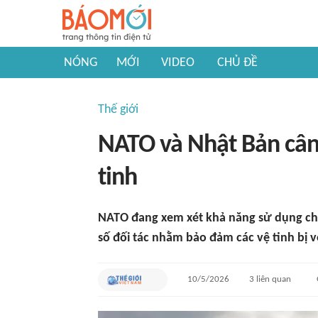
NÓNG
MỚI
VIDEO
CHỦ ĐỀ
Thế giới
NATO và Nhật Bản cân 
tinh
NATO đang xem xét khả năng sử dụng chu
số đối tác nhằm bảo đảm các vệ tinh bị 
10/5/2026
3
liên quan