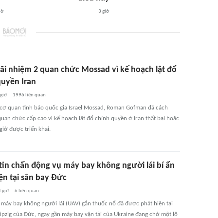
iờ
3 giờ
 bãi nhiệm 2 quan chức Mossad vì kế hoạch lật đổ
quyền Iran
 giờ
1996
liên quan
cơ quan tình báo quốc gia Israel Mossad, Roman Gofman đã cách
quan chức cấp cao vì kế hoạch lật đổ chính quyền ở Iran thất bại hoặc
giờ được triển khai.
tin chấn động vụ máy bay không người lái bí ẩn
ện tại sân bay Đức
 giờ
6
liên quan
 máy bay không người lái (UAV) gắn thuốc nổ đã được phát hiện tại
eipzig của Đức, ngay gần máy bay vận tải của Ukraine đang chở một lô