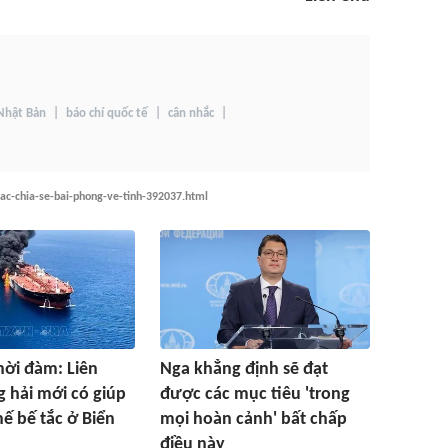
Nhật Bản
báo chí quốc tế
cân nhắc
ac-chia-se-bai-phong-ve-tinh-392037.html
thời đàm: Liên
Nga khẳng định sẽ đạt
 hải mới có giúp
được các mục tiêu 'trong
hế bế tắc ở Biển
mọi hoàn cảnh' bất chấp
điều này