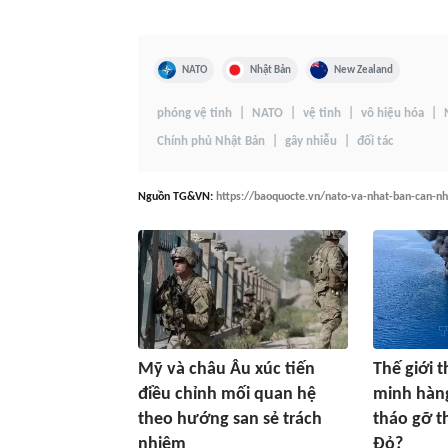
NATO
Nhật Bản
New Zealand
phóng vệ tinh
NATO
vệ tinh
vô hiệu hóa
Chính phủ Nhật Bản
gây nhiễu
đối tác
Nguồn
TG&VN
:
https://baoquocte.vn/nato-va-nhat-ban-can-nh
Mỹ và châu Âu xúc tiến
Thế giới 
điều chỉnh mối quan hệ
minh hàng
theo hướng san sẻ trách
tháo gỡ t
nhiệm
Đỏ?