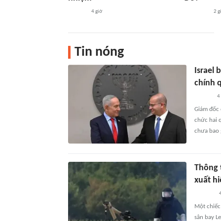
4 giờ
2 g
Tin nóng
Israel
chính 
4
Giám đốc 
chức hai 
chưa bao 
Thông 
xuất hi
4
Một chiếc
sân bay L