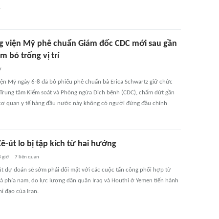
.
 viện Mỹ phê chuẩn Giám đốc CDC mới sau gần
 bỏ trống vị trí
ờ
ện Mỹ ngày 6-8 đã bỏ phiếu phê chuẩn bà Erica Schwartz giữ chức
Trung tâm Kiểm soát và Phòng ngừa Dịch bệnh (CDC), chấm dứt gần
ơ quan y tế hàng đầu nước này không có người đứng đầu chính
ê-út lo bị tập kích từ hai hướng
 giờ
7
liên quan
út dự đoán sẽ sớm phải đối mặt với các cuộc tấn công phối hợp từ
và phía nam, do lực lượng dân quân Iraq và Houthi ở Yemen tiến hành
ỉ đạo của Iran.