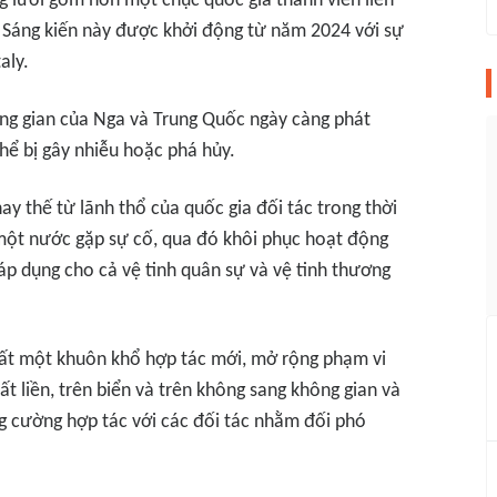
g lưới gồm hơn một chục quốc gia thành viên liên
. Sáng kiến này được khởi động từ năm 2024 với sự
aly.
ng gian của Nga và Trung Quốc ngày càng phát
thể bị gây nhiễu hoặc phá hủy.
hay thế từ lãnh thổ của quốc gia đối tác trong thời
 một nước gặp sự cố, qua đó khôi phục hoạt động
áp dụng cho cả vệ tinh quân sự và vệ tinh thương
ất một khuôn khổ hợp tác mới, mở rộng phạm vi
ất liền, trên biển và trên không sang không gian và
g cường hợp tác với các đối tác nhằm đối phó