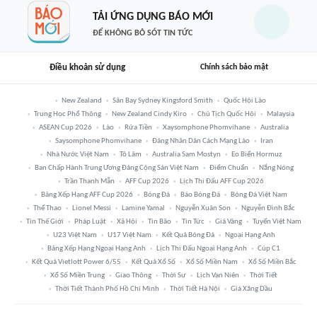
TẢI ỨNG DỤNG BÁO MỚI
ĐỂ KHÔNG BỎ SÓT TIN TỨC
Điều khoản sử dụng
Chính sách bảo mật
New Zealand
Sân Bay Sydney Kingsford Smith
Quốc Hội Lào
Trung Học Phổ Thông
New Zealand Cindy Kiro
Chủ Tịch Quốc Hội
Malaysia
ASEAN Cup 2026
Lào
Rửa Tiền
Xaysomphone Phomvihane
Australia
Saysomphone Phomvihane
Đảng Nhân Dân Cách Mạng Lào
Iran
Nhà Nước Việt Nam
Tô Lâm
Australia Sam Mostyn
Eo Biển Hormuz
Ban Chấp Hành Trung Ương Đảng Cộng Sản Việt Nam
Điểm Chuẩn
Nắng Nóng
Trần Thanh Mẫn
AFF Cup 2026
Lịch Thi Đấu AFF Cup 2026
Bảng Xếp Hạng AFF Cup 2026
Bóng Đá
Báo Bóng Đá
Bóng Đá Việt Nam
Thể Thao
Lionel Messi
Lamine Yamal
Nguyễn Xuân Son
Nguyễn Đình Bắc
Tin Thế Giới
Pháp Luật
Xã Hội
Tin Bão
Tin Tức
Giá Vàng
Tuyển Việt Nam
U23 Việt Nam
U17 Việt Nam
Kết Quả Bóng Đá
Ngoại Hạng Anh
Bảng Xếp Hạng Ngoại Hạng Anh
Lịch Thi Đấu Ngoại Hạng Anh
Cúp C1
Kết Quả Vietlott Power 6/55
Kết Quả Xổ Số
Xổ Số Miền Nam
Xổ Số Miền Bắc
Xổ Số Miền Trung
Giao Thông
Thời Sự
Lịch Vạn Niên
Thời Tiết
Thời Tiết Thành Phố Hồ Chí Minh
Thời Tiết Hà Nội
Giá Xăng Dầu