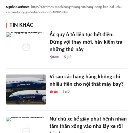
Nguồn
Cartimes
:
http://cartimes.tapchicongthuong.vn/nang-nong-keo-dai--chu-
xe-can-luu-y-gi-de-bao-ve-o-to-18306.htm
TIN KHÁC
Ắc quy ô tô liên tục hết điện:
Đừng vội thay mới, hãy kiểm tra
những thứ này
5 giờ
Vì sao các hãng hàng không chi
nhiều tiền cho nội thất máy bay?
5 giờ
Nữ chủ xe kể giây phút bệnh nhân
tâm thần xông vào nhà lấy xe rồi