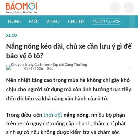
NÓNG
MỚI
VIDEO
CHỦ ĐỀ
#ASEAN Cup 2026
#Trí tuệ nhân tạo
#Mỹ - Iran
#Khám phá Việt Nam
XE CỘ
#Khám phá thế giới
Nắng nóng kéo dài, chủ xe cần lưu ý gì để
bảo vệ ô tô?
08/6/2026
Gốc
Nền nhiệt tăng cao trong mùa hè không chỉ gây khó
chịu cho người sử dụng mà còn ảnh hưởng trực tiếp
đến độ bền và khả năng vận hành của ô tô.
Trong điều kiện
thời tiết
nắng nóng
, nhiều bộ phận
trên xe có nguy cơ xuống cấp nhanh, thậm chí phát
sinh sự cố nếu không được kiểm tra và chăm sóc