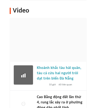
Video
Khoảnh khắc tàu hải quân,
tàu cá cứu hai người trôi
dạt trên biển Đà Nẵng
10 giờ
60
liên quan
Cao Bằng động đất lần thứ
4, rung lắc xảy ra ở phường
đông dân nhất tỉnh