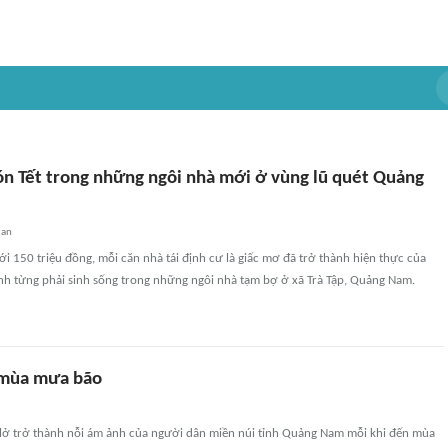
n Tết trong những ngôi nhà mới ở vùng lũ quét Quảng
uan
ưới 150 triệu đồng, mỗi căn nhà tái định cư là giấc mơ đã trở thành hiện thực của
ình từng phải sinh sống trong những ngôi nhà tạm bợ ở xã Trà Tập, Quảng Nam.
ở mùa mưa bão
 lở trở thành nỗi ám ảnh của người dân miền núi tỉnh Quảng Nam mỗi khi đến mùa