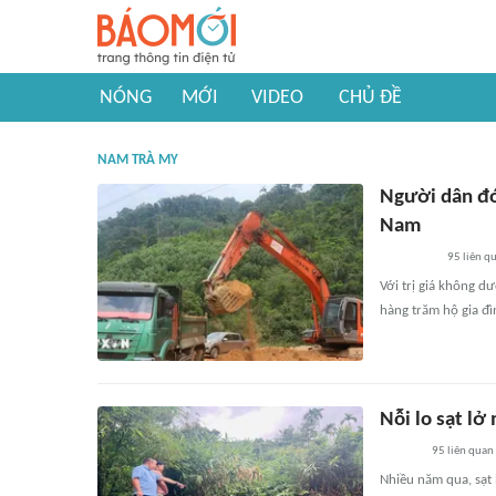
NÓNG
MỚI
VIDEO
CHỦ ĐỀ
NAM TRÀ MY
Người dân đó
Nam
95
liên q
Với trị giá không d
hàng trăm hộ gia đ
Nỗi lo sạt l
95
liên quan
Nhiều năm qua, sạt