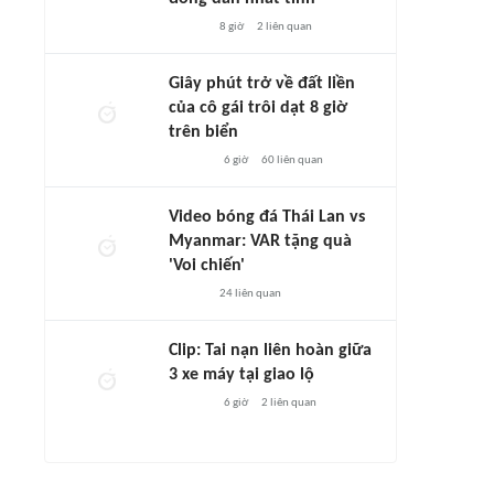
8 giờ
2
liên quan
Giây phút trở về đất liền
của cô gái trôi dạt 8 giờ
trên biển
6 giờ
60
liên quan
Video bóng đá Thái Lan vs
Myanmar: VAR tặng quà
'Voi chiến'
24
liên quan
Clip: Tai nạn liên hoàn giữa
3 xe máy tại giao lộ
6 giờ
2
liên quan