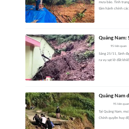
mưa bão. Tình trạng
tâm hành chính các
Quảng Nam: S
95
liên quan
Sáng 25/11, lãnh đ
ra vụ sạt lở đất kh
Quảng Nam di
95
liên qua
Tại Quảng Nam, mưa
Chính quyền huy độ