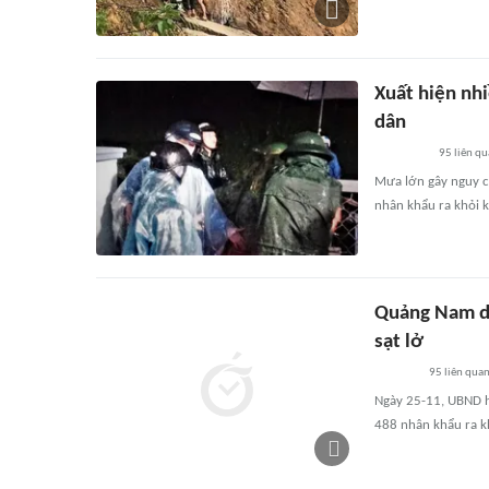
Xuất hiện nh
dân
95
liên qu
Mưa lớn gây nguy c
nhân khẩu ra khỏi 
Quảng Nam di
sạt lở
95
liên qua
Ngày 25-11, UBND h
488 nhân khẩu ra kh