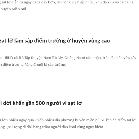
 sạt lở diễn ra ngày càng dày hơn, lan rộng, uy hiếp nhiều khu dân cư và cả trung
 huyện miền núi.
ạt lở làm sập điểm trường ở huyện vùng cao
ạo UBND xã Trà Tập (huyện Nam Trà My, Quảng Nam) xác nhận, trên địa bàn vừa xảy
iến điểm trường Răng Chuỗi bị sập tường.
 dời khẩn gần 500 người vì sạt lở
n
 lớn nhiều ngày qua khiến nhiều địa phương huyện miền núi xuất hiện điểm sạt lở.
ng lực lượng di dời hàng trăm người dân khỏi vùng nguy hiểm.