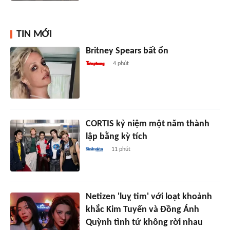
TIN MỚI
Britney Spears bất ổn
4 phút
CORTIS kỷ niệm một năm thành
lập bằng kỳ tích
11 phút
Netizen 'luỵ tim' với loạt khoảnh
khắc Kim Tuyến và Đồng Ánh
Quỳnh tình tứ không rời nhau