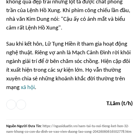
không quá đẹp trai nhưng lột tả được chất phong
trần của Lệnh Hồ Xung. Khi phim công chiếu lần đầu,
nhà văn Kim Dung nói: "Cậu ấy có ánh mắt và biểu
cảm rất Lệnh Hồ Xung".
Sau khi kết hôn, Lữ Tụng Hiền ít tham gia hoạt động
nghệ thuật. Riêng vợ anh là Mạch Cảnh Đình rời khỏi
ngành giải trí để ở bên chăm sóc chồng. Hiện cặp đôi
ít xuất hiện trong các sự kiện lớn. Họ vẫn thường
xuyên chia sẻ những khoảnh khắc đời thường trên
mạng
xã hội
.
T.Lâm (t/h)
Nguồn
Người Đưa Tin
:
https://nguoiduatin.vn/nam-tai-tu-noi-tieng-ket-hon-32-
nam-khong-co-con-du-dinh-se-vao-vien-duong-lao-song-20426060616502778.htm