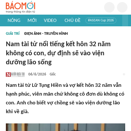
NÓNG
MỚI
VIDEO
CHỦ ĐỀ
#ASEAN Cup 2026
#Trí tuệ nhân tạo
#Mỹ - Iran
#Khám phá Việt Nam
GIẢI TRÍ
ĐIỆN ẢNH - TRUYỀN HÌNH
#Khám phá thế giới
Nam tài tử nổi tiếng kết hôn 32 năm
không có con, dự định sẽ vào viện
dưỡng lão sống
06/6/2026
Gốc
Nam tài tử Lữ Tụng Hiền và vợ kết hôn 32 năm vẫn
hạnh phúc, viên mãn chứ không cô đơn dù không có
con. Anh cho biết vợ chồng sẽ vào viện dưỡng lão
khi về già.