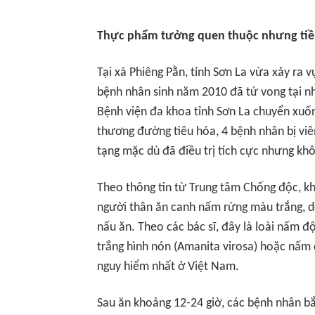
Thực phẩm tưởng quen thuộc nhưng tiề
Tại xã Phiêng Pằn, tỉnh Sơn La vừa xảy ra
bệnh nhân sinh năm 2010 đã tử vong tại nh
Bệnh viện đa khoa tỉnh Sơn La chuyển xu
thương đường tiêu hóa, 4 bệnh nhân bị viê
tạng mặc dù đã điều trị tích cực nhưng kh
Theo thông tin từ Trung tâm Chống độc, k
người thân ăn canh nấm rừng màu trắng, do
nấu ăn. Theo các bác sĩ, đây là loài nấm
trắng hình nón (Amanita virosa) hoặc nấm 
nguy hiểm nhất ở Việt Nam.
Sau ăn khoảng 12-24 giờ, các bệnh nhân bắ