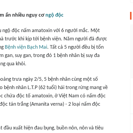
m ẩn nhiều nguy cơ
ngộ độc
 vụ ngộ độc nấm amatoxin với 6 người mắc. Một
à trước khi kịp tới bệnh viện. Năm người đã được
ống
Bệnh viện Bạch Mai
. Tất cả 5 người đều bị tổn
m gan, suy gan, trong đó 1 bệnh nhân bị suy đa
ông qua khỏi.
hoảng trưa ngày 2/5, 5 bệnh nhân cùng một số
 bệnh nhân L.T.P (62 tuổi) hái trong rừng mang về
 độc chứa độc tố amatoxin, ở Việt Nam có nấm độc
độc tán trắng (Amanita verna) - 2 loại nấm độc
t đầu xuất hiện đau bụng, buồn nôn, nôn và tiêu