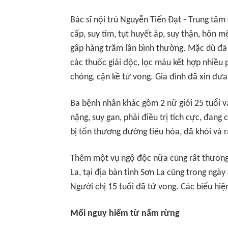
Bác sĩ nội trú Nguyễn Tiến Đạt - Trung tâm 
cấp, suy tim, tụt huyết áp, suy thận, hôn 
gấp hàng trăm lần bình thường. Mặc dù đã 
các thuốc giải độc, lọc máu kết hợp nhiều
chóng, cận kề tử vong. Gia đình đã xin đưa
Ba bệnh nhân khác gồm 2 nữ giới 25 tuổi và
nặng, suy gan, phải điều trị tích cực, đang
bị tổn thương đường tiêu hóa, đã khỏi và r
Thêm một vụ ngộ độc nữa cũng rất thương 
La, tại địa bàn tỉnh Sơn La cũng trong ngày
Người chị 15 tuổi đã tử vong. Các biểu h
Mối nguy hiểm từ nấm rừng