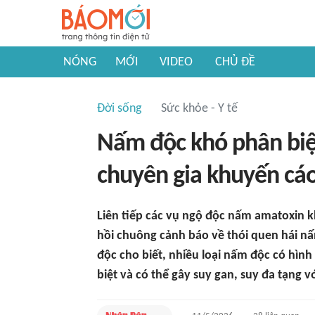
NÓNG
MỚI
VIDEO
CHỦ ĐỀ
Đời sống
Sức khỏe - Y tế
Nấm độc khó phân biệ
chuyên gia khuyến cáo
Liên tiếp các vụ ngộ độc nấm amatoxin k
hồi chuông cảnh báo về thói quen hái n
độc cho biết, nhiều loại nấm độc có hìn
biệt và có thể gây suy gan, suy đa tạng vớ