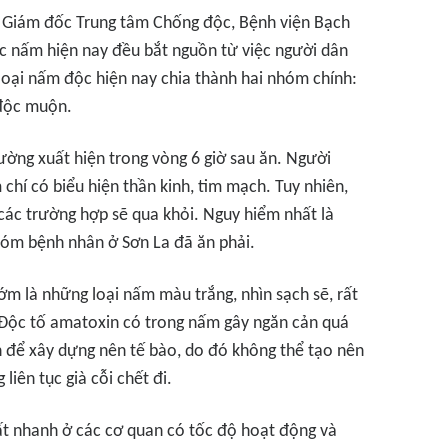
 - Giám đốc Trung tâm Chống độc, Bệnh viện Bạch
ộc nấm hiện nay đều bắt nguồn từ việc người dân
loại nấm độc hiện nay chia thành hai nhóm chính:
độc muộn.
ờng xuất hiện trong vòng 6 giờ sau ăn. Người
 chí có biểu hiện thần kinh, tim mạch. Tuy nhiên,
 các trường hợp sẽ qua khỏi. Nguy hiểm nhất là
óm bệnh nhân ở Sơn La đã ăn phải.
ớm là những loại nấm màu trắng, nhìn sạch sẽ, rất
 Độc tố amatoxin có trong nấm gây ngăn cản quá
ính để xây dựng nên tế bào, do đó không thể tạo nên
liên tục già cỗi chết đi.
 rất nhanh ở các cơ quan có tốc độ hoạt động và