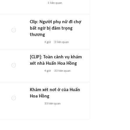
1
liên quan
Clip: Người phụ nữ đi chợ
bất ngờ bị đâm trọng
thương
4 giờ
3
liên quan
[CLIP]: Toàn cảnh vụ khám
xét nhà Huấn Hoa Hồng
4 giờ
33
liên quan
Khám xét nơi ở của Huấn
Hoa Hồng
33
liên quan