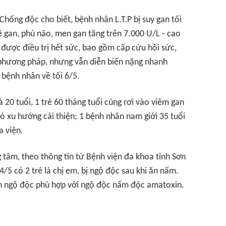
Chống độc cho biết, bệnh nhân L.T.P bị suy gan tối
mê gan, phù não, men gan tăng trên 7.000 U/L - cao
được điều trị hết sức, bao gồm cấp cứu hồi sức,
 phương pháp, nhưng vẫn diễn biến nặng nhanh
 bệnh nhân về tối 6/5.
 20 tuổi, 1 trẻ 60 tháng tuổi cũng rơi vào viêm gan
 có xu hướng cải thiện; 1 bệnh nhân nam giới 35 tuổi
a viện.
tâm, theo thông tin từ Bệnh viện đa khoa tỉnh Sơn
 4/5 có 2 trẻ là chị em, bị ngộ độc sau khi ăn nấm.
iện ngộ độc phù hợp với ngộ độc nấm độc amatoxin.