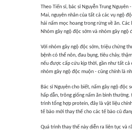
Theo Tiến sĩ, bác sĩ Nguyễn Trung Nguyên
Mai, nguyên nhân của tất cả các vụ ngộ đ
hái nấm mọc hoang trong rừng về ăn. Các 
Nhóm gây ngộ độc sớm và nhóm gây ngộ 
Với nhóm gây ngộ độc sớm, triệu chứng thư
bệnh có thể nôn, đau bụng, tiêu chảy, thậm
nếu được cấp cứu kịp thời, gần như tất cả
nhóm gây ngộ độc muộn - cũng chính là nh
Bác sĩ Nguyên cho biết, nấm gây ngộ độc s
hấp dẫn, trông giống nấm ăn bình thường.
trình tổng hợp protein, đây là vật liệu ch
tế bào mới thay thế cho các tế bào cũ đang 
Quá trình thay thế này diễn ra liên tục và