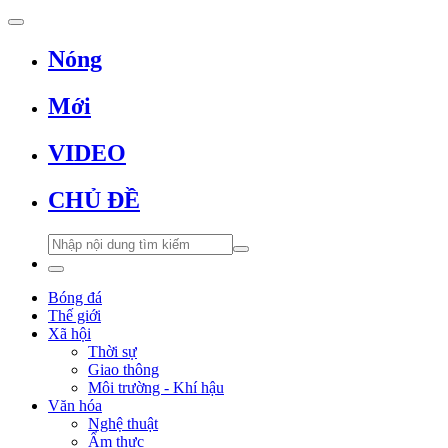
Nóng
Mới
VIDEO
CHỦ ĐỀ
Bóng đá
Thế giới
Xã hội
Thời sự
Giao thông
Môi trường - Khí hậu
Văn hóa
Nghệ thuật
Ẩm thực