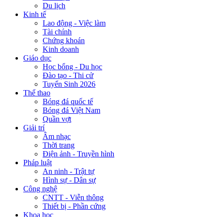
Du lịch
Kinh tế
Lao động - Việc làm
Tài chính
Chứng khoán
Kinh doanh
Giáo dục
Học bổng - Du học
Đào tạo - Thi cử
Tuyển Sinh 2026
Thể thao
Bóng đá quốc tế
Bóng đá Việt Nam
Quần vợt
Giải trí
Âm nhạc
Thời trang
Điện ảnh - Truyền hình
Pháp luật
An ninh - Trật tự
Hình sự - Dân sự
Công nghệ
CNTT - Viễn thông
Thiết bị - Phần cứng
Khoa học