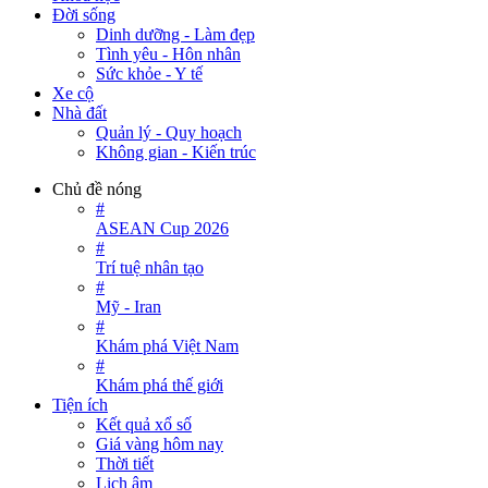
Đời sống
Dinh dưỡng - Làm đẹp
Tình yêu - Hôn nhân
Sức khỏe - Y tế
Xe cộ
Nhà đất
Quản lý - Quy hoạch
Không gian - Kiến trúc
Chủ đề nóng
#
ASEAN Cup 2026
#
Trí tuệ nhân tạo
#
Mỹ - Iran
#
Khám phá Việt Nam
#
Khám phá thế giới
Tiện ích
Kết quả xổ số
Giá vàng hôm nay
Thời tiết
Lịch âm