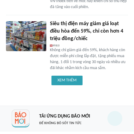
VN-Index tiến về mốc này khiến chỉ số thu hẹp
đà tăng vào cuối phiên.
Siêu thị điện máy giảm giá loạt
điều hòa đến 59%, chỉ còn hơn 4
triệu đồng/chiếc
Không chỉ giảm giá đến 59%, khách hàng còn
được miễn phí công lắp đặt, tặng phiếu mua
hàng, 1 đổi 1 trong vòng 30 ngày và nhiều ưu
đãi khác nhằm kích cầu mua sắm.
XEM THÊM
TẢI ỨNG DỤNG BÁO MỚI
ĐỂ KHÔNG BỎ SÓT TIN TỨC