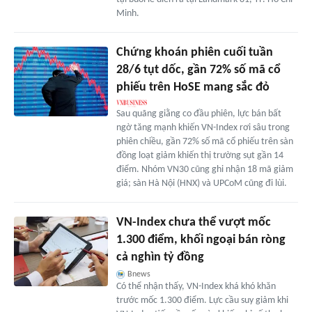
Minh.
Chứng khoán phiên cuối tuần
28/6 tụt dốc, gần 72% số mã cổ
phiếu trên HoSE mang sắc đỏ
Sau quãng giằng co đầu phiên, lực bán bất
ngờ tăng mạnh khiến VN-Index rơi sâu trong
phiên chiều, gần 72% số mã cổ phiếu trên sàn
đồng loạt giảm khiến thị trường sụt gần 14
điểm. Nhóm VN30 cũng ghi nhận 18 mã giảm
giá; sàn Hà Nội (HNX) và UPCoM cũng đi lùi.
VN-Index chưa thể vượt mốc
1.300 điểm, khối ngoại bán ròng
cả nghìn tỷ đồng
Bnews
Có thể nhận thấy, VN-Index khá khó khăn
trước mốc 1.300 điểm. Lực cầu suy giảm khi