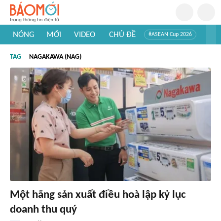
NÓNG
MỚI
VIDEO
CHỦ ĐỀ
#ASEAN Cup 2026
#Trí tuệ nhân tạo
#Mỹ - Iran
#Khám phá Việt Nam
TAG
NAGAKAWA (NAG)
#Khám phá thế giới
Một hãng sản xuất điều hoà lập kỷ lục
doanh thu quý