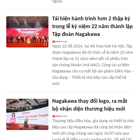
ngoái.
Tái hiện hành trình hơn 2 thập kỷ
trong lễ kỷ niệm 22 năm thành lập
Tập đoàn Nagakawa
Ngày 22.08.2024, tại JW Marriott Hà Nội, Tập
đoàn Nagakawa đã tổ chức Lễ kỉ niệm 22 năm
thành lập và 15 năm niêm yết cổ phiếu trên
sàn chứng khoán (mã NAG). Cũng tại sự kiện
Nagakawa cho ra mắt bộ sản phẩm Điều hòa –
Gia dụng – Thiết bị nhà bếp cao cấp thế hệ
mới.
Nagakawa thay đổi logo, ra mắt
bộ nhận diện thương hiệu mới
Thương hiệu điều hòa, gia dụng và thiết bị nhà
bếp cao cấp Nagakawa đã công bố nhận diện
mới với công chúng vào ngày 16/07 vừa qua
tại buổi lễ diễn ra tại Landmark 81, TP. Hồ Chí