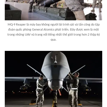
MQ-9 Reaper là máy bay không người lái trinh sát và tấn công do tập
đoàn quốc phòng General Atomics phát triển. Đây được xem là một
trong những UAV vũ trang nổi tiếng nhất thế giới trong hơn 2 thập kỷ
qua.