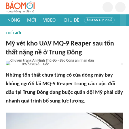
NÓNG
MỚI
VIDEO
CHỦ ĐỀ
#ASEAN Cup 2026
#Trí tuệ nhân tạo
#Mỹ - Iran
#Khám phá Việt Nam
THẾ GIỚI
#Khám phá thế giới
Mỹ vét kho UAV MQ-9 Reaper sau tổn
thất nặng nề ở Trung Đông
09/6/2026
Gốc
Những tổn thất chưa từng có của dòng máy bay
không người lái MQ-9 Reaper trong các cuộc đối
đầu tại Trung Đông đang buộc quân đội Mỹ phải đẩy
nhanh quá trình bổ sung lực lượng.