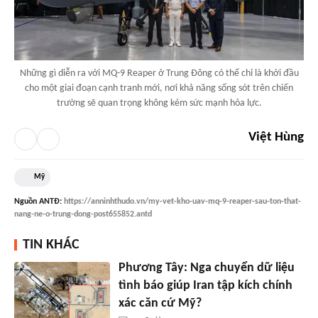
Những gì diễn ra với MQ-9 Reaper ở Trung Đông có thể chỉ là khởi đầu
cho một giai đoạn cạnh tranh mới, nơi khả năng sống sót trên chiến
trường sẽ quan trọng không kém sức mạnh hỏa lực.
Việt Hùng
Mỹ
Nguồn
ANTĐ
:
https://anninhthudo.vn/my-vet-kho-uav-mq-9-reaper-sau-ton-that-
nang-ne-o-trung-dong-post655852.antd
TIN KHÁC
Phương Tây: Nga chuyển dữ liệu
tình báo giúp Iran tập kích chính
xác căn cứ Mỹ?