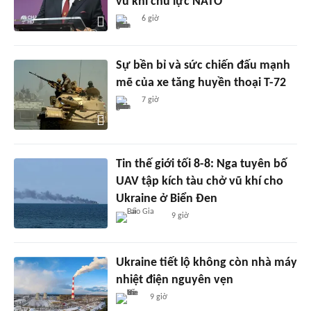
vũ khí chủ lực NATO
6 giờ
Sự bền bỉ và sức chiến đấu mạnh
mẽ của xe tăng huyền thoại T-72
7 giờ
Tin thế giới tối 8-8: Nga tuyên bố
UAV tập kích tàu chở vũ khí cho
Ukraine ở Biển Đen
9 giờ
Ukraine tiết lộ không còn nhà máy
nhiệt điện nguyên vẹn
9 giờ