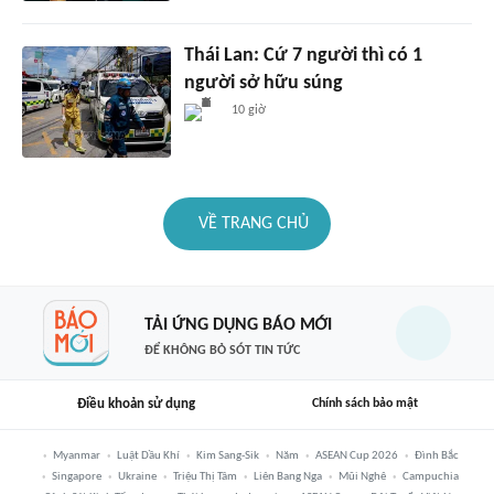
Thái Lan: Cứ 7 người thì có 1
người sở hữu súng
10 giờ
VỀ TRANG CHỦ
TẢI ỨNG DỤNG BÁO MỚI
ĐỂ KHÔNG BỎ SÓT TIN TỨC
Điều khoản sử dụng
Chính sách bảo mật
Myanmar
Luật Dầu Khí
Kim Sang-Sik
Năm
ASEAN Cup 2026
Đình Bắc
Singapore
Ukraine
Triệu Thị Tâm
Liên Bang Nga
Mũi Nghê
Campuchia