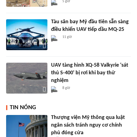
5 giờ
Tàu sân bay Mỹ đầu tiên sẵn sàng
điều khiển UAV tiếp dầu MQ-25
11 giờ
UAV tàng hình XQ-58 Valkyrie 'sát
thủ S-400' bị rơi khi bay thử
nghiệm
8 giờ
TIN NÓNG
Thượng viện Mỹ thông qua luật
ngân sách tránh nguy cơ chính
phủ đóng cửa