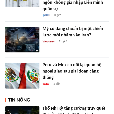
ngôn không gia nhập Liên minh
quân sự
3 giờ
Mỹ có đang chuẩn bị một chiến
lược mới nhằm vào Iran?
11 giờ
Peru và Mexico nối lại quan hệ
ngoại giao sau giai đoạn căng
thẳng
5 giờ
TIN NÓNG
Thổ Nhĩ Kỳ tăng cường truy quét