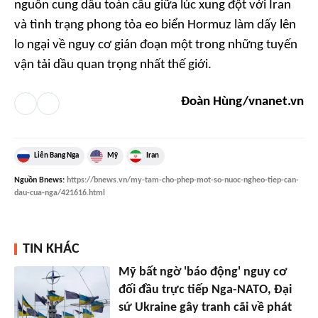
nguồn cung dầu toàn cầu giữa lúc xung đột với Iran
và tình trạng phong tỏa eo biển Hormuz làm dấy lên
lo ngại về nguy cơ gián đoạn một trong những tuyến
vận tải dầu quan trọng nhất thế giới.
Đoàn Hùng/vnanet.vn
Liên Bang Nga
Mỹ
Iran
Nguồn
Bnews
:
https://bnews.vn/my-tam-cho-phep-mot-so-nuoc-ngheo-tiep-can-
dau-cua-nga/421616.html
TIN KHÁC
Mỹ bất ngờ 'báo động' nguy cơ
đối đầu trực tiếp Nga-NATO, Đại
sứ Ukraine gây tranh cãi về phát