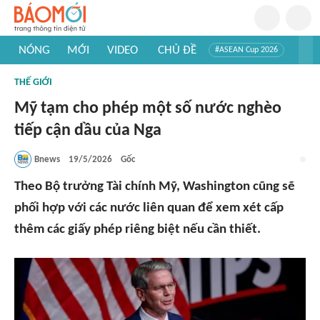
NÓNG
MỚI
VIDEO
CHỦ ĐỀ
#ASEAN Cup 2026
#Trí tuệ nhân tạo
#Mỹ - Iran
#Khám phá Việt Nam
THẾ GIỚI
#Khám phá thế giới
Mỹ tạm cho phép một số nước nghèo
tiếp cận dầu của Nga
Bnews
19/5/2026
Gốc
Theo Bộ trưởng Tài chính Mỹ, Washington cũng sẽ
phối hợp với các nước liên quan để xem xét cấp
thêm các giấy phép riêng biệt nếu cần thiết.