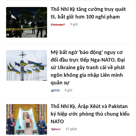
Thổ Nhĩ Kỳ tăng cường truy quét
IS, bắt giữ hơn 100 nghi phạm
9 giờ
Mỹ bất ngờ 'báo động' nguy cơ
đối đầu trực tiếp Nga-NATO, Đại
sứ Ukraine gây tranh cãi về phát
ngôn không gia nhập Liên minh
quân sự
6 giờ
Thổ Nhĩ Kỳ, Ảrập Xêút và Pakistan
ký hiệp ước phòng thủ chung kiểu
NATO
37 phút