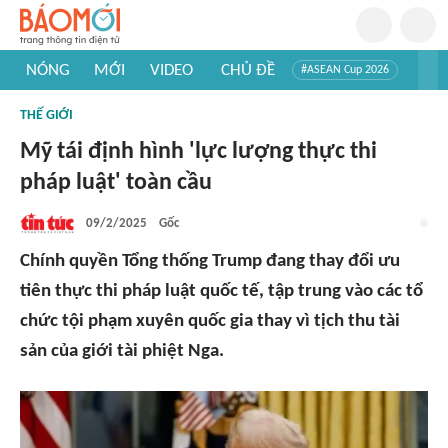
NÓNG
MỚI
VIDEO
CHỦ ĐỀ
#ASEAN Cup 2026
#Trí tuệ nhân tạo
#Mỹ - Iran
#Khám phá Việt Nam
THẾ GIỚI
#Khám phá thế giới
Mỹ tái định hình 'lực lượng thực thi
pháp luật' toàn cầu
09/2/2025
Gốc
Chính quyền Tổng thống Trump đang thay đổi ưu
tiên thực thi pháp luật quốc tế, tập trung vào các tổ
chức tội phạm xuyên quốc gia thay vì tịch thu tài
sản của giới tài phiệt Nga.