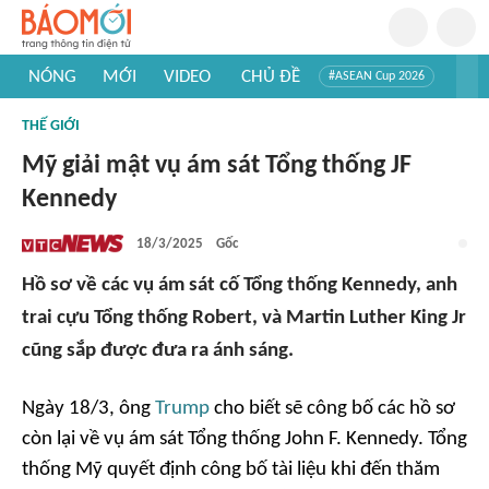
NÓNG
MỚI
VIDEO
CHỦ ĐỀ
#ASEAN Cup 2026
#Trí tuệ nhân tạo
#Mỹ - Iran
#Khám phá Việt Nam
THẾ GIỚI
#Khám phá thế giới
Mỹ giải mật vụ ám sát Tổng thống JF
Kennedy
18/3/2025
Gốc
Hồ sơ về các vụ ám sát cố Tổng thống Kennedy, anh
trai cựu Tổng thống Robert, và Martin Luther King Jr
cũng sắp được đưa ra ánh sáng.
Ngày 18/3, ông
Trump
cho biết sẽ công bố các hồ sơ
còn lại về vụ ám sát Tổng thống John F. Kennedy. Tổng
thống Mỹ quyết định công bố tài liệu khi đến thăm