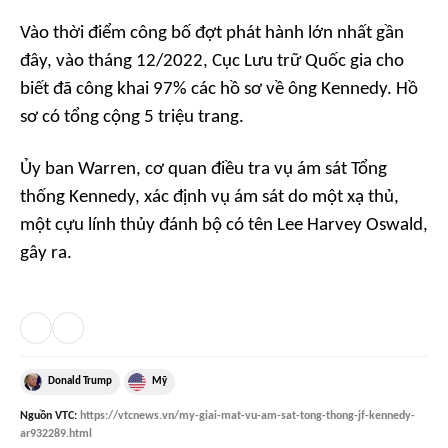
Vào thời điểm công bố đợt phát hành lớn nhất gần
đây, vào tháng 12/2022, Cục Lưu trữ Quốc gia cho
biết đã công khai 97% các hồ sơ về ông Kennedy. Hồ
sơ có tổng cộng 5 triệu trang.
Ủy ban Warren, cơ quan điều tra vụ ám sát Tổng
thống Kennedy, xác định vụ ám sát do một xạ thủ,
một cựu lính thủy đánh bộ có tên Lee Harvey Oswald,
gây ra.
Donald Trump
Mỹ
Nguồn
VTC
:
https://vtcnews.vn/my-giai-mat-vu-am-sat-tong-thong-jf-kennedy-
ar932289.html