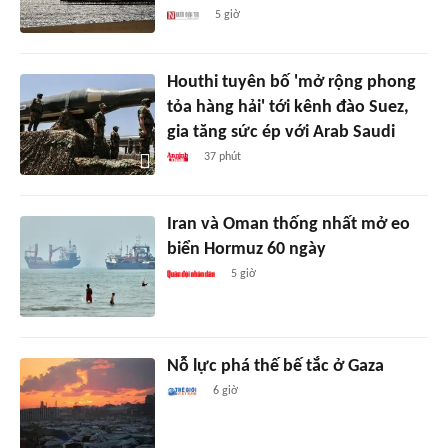
5 giờ
Houthi tuyên bố 'mở rộng phong
tỏa hàng hải' tới kênh đào Suez,
gia tăng sức ép với Arab Saudi
37 phút
Iran và Oman thống nhất mở eo
biển Hormuz 60 ngày
5 giờ
Nỗ lực phá thế bế tắc ở Gaza
6 giờ