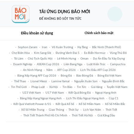
TẢI ỨNG DỤNG BÁO MỚI
ĐỂ KHÔNG BỎ SÓT TIN TỨC
Điều khoản sử dụng
Chính sách bảo mật
Sophon Zaram
Iran
Võ Xuân Trường
Hạ Tầng
Bắc Ninh (thành Phố)
Chợ Biên Hòa
Kim Sang-Sik
Đường Vành Đai 5
Eo Biển Hormuz
Vùng Thủ Đô
Tô Lâm
Chủ Tịch Quốc Hội
Lê Minh Hưng
Oman
Dự Án Đầu Tư Xây Dựng
Doanh Nghiệp
ASEAN Cup 2026
Liên Bang Nga
Luật Kiến Trúc
Campuchia
An Ninh Mạng
Năm
AFF Cup 2026
Lịch Thi Đấu AFF Cup 2026
Bảng Xếp Hạng AFF Cup 2026
Bóng Đá
Báo Bóng Đá
Bóng Đá Việt Nam
Thể Thao
Lionel Messi
Lamine Yamal
Nguyễn Xuân Son
Nguyễn Đình Bắc
Tin Thế Giới
Pháp Luật
Xã Hội
Tin Bão
Tin Tức
Giá Vàng
Tuyển Việt Nam
U23 Việt Nam
U17 Việt Nam
Kết Quả Bóng Đá
Ngoại Hạng Anh
Bảng Xếp Hạng Ngoại Hạng Anh
Lịch Thi Đấu Ngoại Hạng Anh
Cúp C1
Kết Quả Vietlott Power 6/55
Kết Quả Xổ Số
Xổ Số Miền Nam
Xổ Số Miền Bắc
Xổ Số Miền Trung
Giao Thông
Thời Sự
Lịch Vạn Niên
Thời Tiết
Thời Tiết Thành Phố Hồ Chí Minh
Thời Tiết Hà Nội
Giá Xăng Dầu