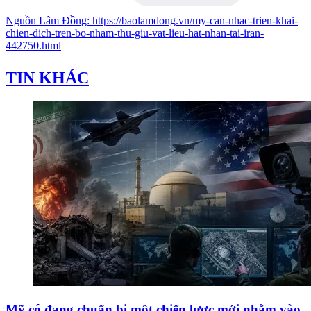
Nguồn
Lâm Đồng
:
https://baolamdong.vn/my-can-nhac-trien-khai-
chien-dich-tren-bo-nham-thu-giu-vat-lieu-hat-nhan-tai-iran-
442750.html
TIN KHÁC
Mỹ có đang chuẩn bị một chiến lược mới nhằm vào