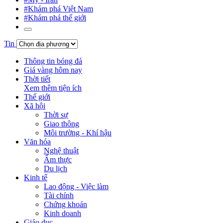
#Khám phá Việt Nam
#Khám phá thế giới
Tin
Thông tin bóng đá
Giá vàng hôm nay
Thời tiết
Xem thêm tiện ích
Thế giới
Xã hội
Thời sự
Giao thông
Môi trường - Khí hậu
Văn hóa
Nghệ thuật
Ẩm thực
Du lịch
Kinh tế
Lao động - Việc làm
Tài chính
Chứng khoán
Kinh doanh
Giáo dục