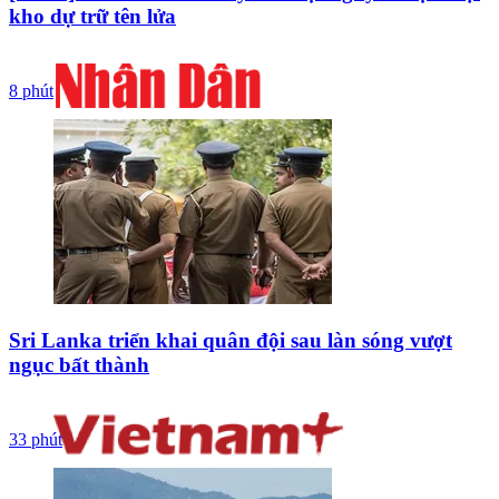
kho dự trữ tên lửa
8 phút
Sri Lanka triển khai quân đội sau làn sóng vượt
ngục bất thành
33 phút