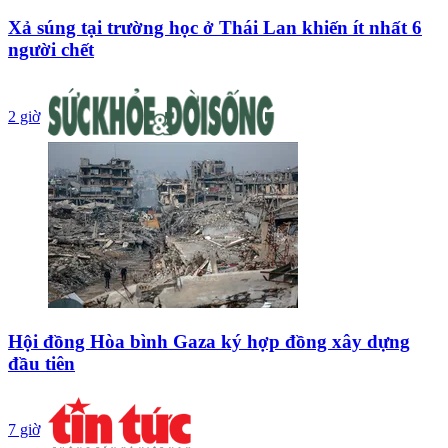
Xả súng tại trường học ở Thái Lan khiến ít nhất 6
người chết
2 giờ
Hội đồng Hòa bình Gaza ký hợp đồng xây dựng
đầu tiên
7 giờ