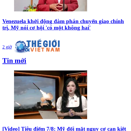
Venezuela khởi động đàm phán chuyển giao chính
trị, Mỹ nói cơ hội 'có một không hai'
2 giờ
Tin mới
[Video] Tiêu điểm 7/8: Mỹ đối mặt nguy cơ cạn kiệt