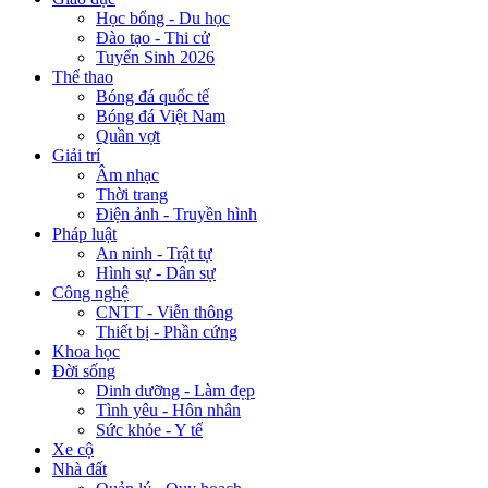
Học bổng - Du học
Đào tạo - Thi cử
Tuyển Sinh 2026
Thể thao
Bóng đá quốc tế
Bóng đá Việt Nam
Quần vợt
Giải trí
Âm nhạc
Thời trang
Điện ảnh - Truyền hình
Pháp luật
An ninh - Trật tự
Hình sự - Dân sự
Công nghệ
CNTT - Viễn thông
Thiết bị - Phần cứng
Khoa học
Đời sống
Dinh dưỡng - Làm đẹp
Tình yêu - Hôn nhân
Sức khỏe - Y tế
Xe cộ
Nhà đất