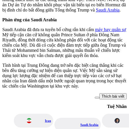
án Dự án Tự do nhằm khôi phục vận tải biển tại eo biển Hormuz đã
bị đình chỉ do bất đồng giữa Tổng thống Trump và
Saudi Arabia
.
Phản ứng của Saudi Arabia
Saudi Arabia đã đưa ra tuyên bố cứng rắn khi cấm
máy bay quân sự
Mỹ tiếp cận căn cứ không quân Prince Sultan ở phía Đông Nam
Riyadh, đồng thời đóng cửa không phận đối với các hoạt động tác
chiến của Mỹ. Dù đã có cuộc điện đàm trực tiếp giữa ông Trump và
Thái tử Mohammed bin Salman, những mâu thuẫn về chiến lược
kiểm soát khu vực vẫn chưa được giải quyết ổn thỏa.
Tình hình tại Trung Đông đang trở nên đặc biệt căng thẳng khi các
bên đều tăng cường sự hiện diện quân sự. Việc Mỹ sẵn sàng sử
dụng lực lượng đặc nhiệm để can thiệp trực tiếp vào các cơ sở hạt
nhân của Iran đánh dấu một bước ngoặt quan trọng trong học thuyết
tác chiến của Washington tại khu vực này.
Thích bài viết
Tuệ Nhân
Iran
Saudi Arabia