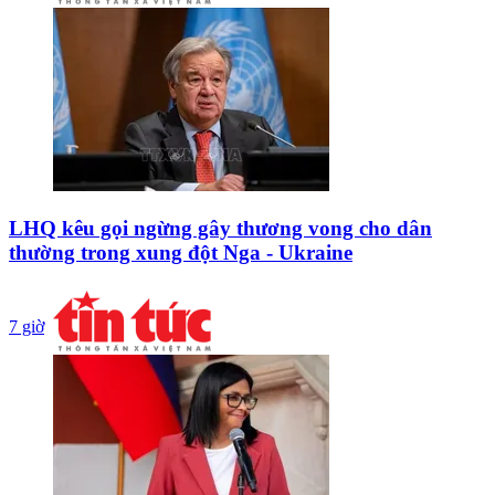
LHQ kêu gọi ngừng gây thương vong cho dân
thường trong xung đột Nga - Ukraine
7 giờ