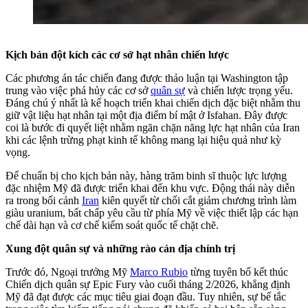
Kịch bản đột kích các cơ sở hạt nhân chiến lược
Các phương án tác chiến đang được thảo luận tại Washington tập
trung vào việc phá hủy các cơ sở
quân sự
và chiến lược trọng yếu.
Đáng chú ý nhất là kế hoạch triển khai chiến dịch đặc biệt nhằm thu
giữ vật liệu hạt nhân tại một địa điểm bí mật ở Isfahan. Đây được
coi là bước đi quyết liệt nhằm ngăn chặn năng lực hạt nhân của Iran
khi các lệnh trừng phạt kinh tế không mang lại hiệu quả như kỳ
vọng.
Để chuẩn bị cho kịch bản này, hàng trăm binh sĩ thuộc lực lượng
đặc nhiệm Mỹ đã được triển khai đến khu vực. Động thái này diễn
ra trong bối cảnh
Iran
kiên quyết từ chối cắt giảm chương trình làm
giàu uranium, bất chấp yêu cầu từ phía Mỹ về việc thiết lập các hạn
chế dài hạn và cơ chế kiểm soát quốc tế chặt chẽ.
Xung đột quân sự và những rào cản địa chính trị
Trước đó, Ngoại trưởng Mỹ
Marco Rubio
từng tuyên bố kết thúc
Chiến dịch quân sự Epic Fury vào cuối tháng 2/2026, khẳng định
Mỹ đã đạt được các mục tiêu giai đoạn đầu. Tuy nhiên, sự bế tắc