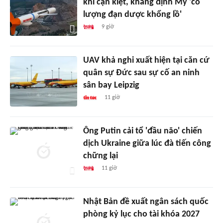
khí cạn kiệt, khẳng định Mỹ 'có
lượng đạn dược khổng lồ'
9 giờ
UAV khả nghi xuất hiện tại căn cứ
quân sự Đức sau sự cố an ninh
sân bay Leipzig
11 giờ
Ông Putin cải tổ 'đầu não' chiến
dịch Ukraine giữa lúc đà tiến công
chững lại
11 giờ
Nhật Bản đề xuất ngân sách quốc
phòng kỷ lục cho tài khóa 2027