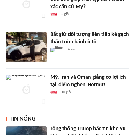
xác căn cứ Mỹ?
5 giờ
Bắt giữ đối tượng liên tiếp kê gạch
tháo trộm bánh ô tô
4 giờ
Mỹ, Iran và Oman giằng co lợi ích
tại 'điểm nghẽn' Hormuz
10 giờ
TIN NÓNG
Tổng thống Trump bác tin kho vũ