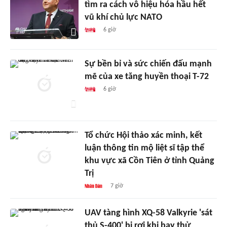
tìm ra cách vô hiệu hóa hầu hết
vũ khí chủ lực NATO
6 giờ
Sự bền bỉ và sức chiến đấu mạnh
mẽ của xe tăng huyền thoại T-72
6 giờ
Tổ chức Hội thảo xác minh, kết
luận thông tin mộ liệt sĩ tập thể
khu vực xã Cồn Tiên ở tỉnh Quảng
Trị
7 giờ
UAV tàng hình XQ-58 Valkyrie 'sát
thủ S-400' bị rơi khi bay thử