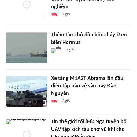
nghiệm
7 giờ
Thêm tàu chở dầu bốc cháy ở eo
biển Hormuz
7 giờ
Xe tăng M1A2T Abrams lần đầu
diễn tập bảo vệ sân bay Đào
Nguyên
8 giờ
Tin thế giới tối 8-8: Nga tuyên bố
UAV tập kích tàu chở vũ khí cho