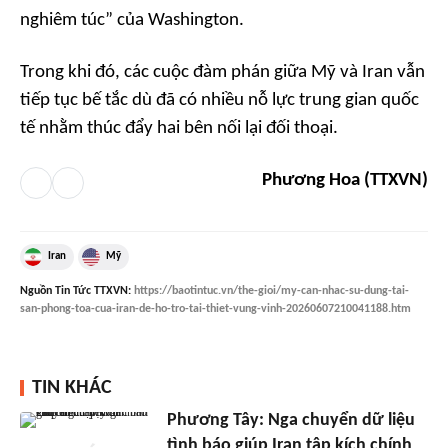
nghiêm túc” của Washington.
Trong khi đó, các cuộc đàm phán giữa Mỹ và Iran vẫn
tiếp tục bế tắc dù đã có nhiều nỗ lực trung gian quốc
tế nhằm thúc đẩy hai bên nối lại đối thoại.
Phương Hoa (TTXVN)
Iran
Mỹ
Nguồn
Tin Tức TTXVN
:
https://baotintuc.vn/the-gioi/my-can-nhac-su-dung-tai-
san-phong-toa-cua-iran-de-ho-tro-tai-thiet-vung-vinh-20260607210041188.htm
TIN KHÁC
Phương Tây: Nga chuyển dữ liệu
tình báo giúp Iran tập kích chính