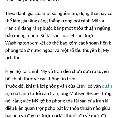
toán các phương án hỗ trợ.
Theo đánh giá của một số nguồn tin, động thái này có
thể làm gia tăng căng thẳng trong bối cảnh Mỹ và
Iran chỉ đang ràng buộc bằng một thỏa thuận ngừng
bắn mong manh. Số tài sản của Tehran được
Washington xem xét có thể bao gồm các khoản tiền bị
phong tỏa ở nước ngoài và một số tàu thuyền bị Mỹ
tịch thu.
Hiện Bộ Tài chính Mỹ và Iran đều chưa đưa ra tuyên
bố chính thức về các thông tin trên.
Trước đó, khi trả lời phỏng vấn của CNN, cố vấn
quân
sự
của Lãnh tụ Tối cao Iran, ông Mohsen Rezaei, từng
nói rằng việc Mỹ gỡ bỏ phong tỏa tài sản của Iran là
điều kiện quan trọng cho bất kỳ thỏa thuận nào giữa
hai bên và đây sẽ được coi là “thước đo về mức độ