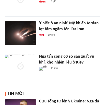
10 giờ
'Chiếc ô an ninh' Mỹ khiến Jordan
lọt tầm ngắm tên lửa Iran
10 giờ
Nga tấn công cơ sở sản xuất vũ
khí, kho nhiên liệu ở Kiev
11 giờ
TIN MỚI
Cựu Tổng tư lệnh Ukraine: Nga đã