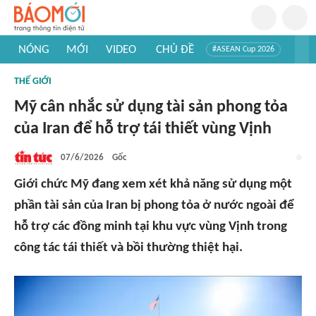
NÓNG
MỚI
VIDEO
CHỦ ĐỀ
#ASEAN Cup 2026
#Trí tuệ nhân tạo
#Mỹ - Iran
#Khám phá Việt Nam
THẾ GIỚI
#Khám phá thế giới
Mỹ cân nhắc sử dụng tài sản phong tỏa
của Iran để hỗ trợ tái thiết vùng Vịnh
07/6/2026
Gốc
Giới chức Mỹ đang xem xét khả năng sử dụng một
phần tài sản của Iran bị phong tỏa ở nước ngoài để
hỗ trợ các đồng minh tại khu vực vùng Vịnh trong
công tác tái thiết và bồi thường thiệt hại.