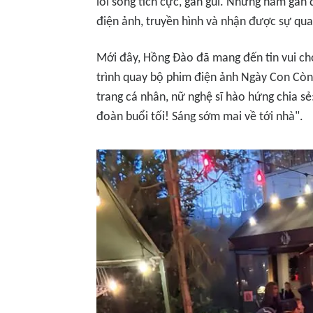
lối sống tích cực, gần gũi. Những năm gần đ
điện ảnh, truyền hình và nhận được sự qua
Mới đây, Hồng Đào đã mang đến tin vui c
trình quay bộ phim điện ảnh
Ngày Con Cò
trang cá nhân, nữ nghệ sĩ hào hứng chia sẻ
đoàn buổi tối! Sáng sớm mai về tới nhà".