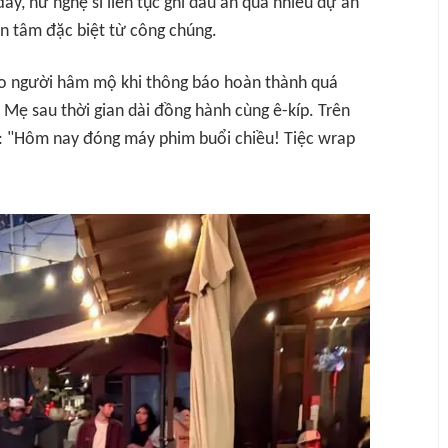
ây, nữ nghệ sĩ liên tục ghi dấu ấn qua nhiều dự án
n tâm đặc biệt từ công chúng.
ho người hâm mộ khi thông báo hoàn thành quá
n Mẹ
sau thời gian dài đồng hành cùng ê-kíp. Trên
:
"Hôm nay đóng máy phim buổi chiều! Tiệc wrap