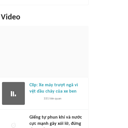
Video
Clip: Xe máy trượt ngã vì
vệt dầu chảy của xe ben
331
liên quan
Giếng tự phun khí và nước
cực mạnh gây xói lở, đứng