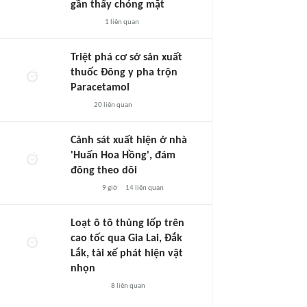
gần thấy chóng mặt
1
liên quan
Triệt phá cơ sở sản xuất
thuốc Đông y pha trộn
Paracetamol
20
liên quan
Cảnh sát xuất hiện ở nhà
'Huấn Hoa Hồng', đám
đông theo dõi
9 giờ
14
liên quan
Loạt ô tô thủng lốp trên
cao tốc qua Gia Lai, Đắk
Lắk, tài xế phát hiện vật
nhọn
8
liên quan